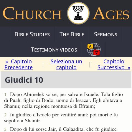
Bible Studies
The Bible
Sermons
Testimony videos
« Capitolo
Seleziona un
Capitolo
|
|
Precedente
capitolo
Successivo »
Giudici 10
Dopo Abimelek sorse, per salvare Israele, Tola figlio
1
di Puah, figlio di Dodo, uomo di Issacar. Egli abitava a
Shamir, nella regione montuosa di Efraim;
fu giudice d'Israele per ventitré anni; poi morì e fu
2
sepolto a Shamir.
Dopo di lui sorse Jair, il Galaadita, che fu giudice
3