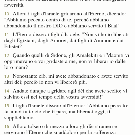
avversità.
Allora i figli d'Israele gridarono all'Eterno, dicendo:
10
"Abbiamo peccato contro di te, perché abbiamo
abbandonato il nostro DIO e abbiamo servito i Baal"
L'Eterno disse ai figli d'Israele: "Non vi ho io liberati
11
dagli Egiziani, dagli Amorei, dai figli di Ammon e dai
Filistei?
Quando quelli di Sidone, gli Amalekiti e i Maoniti vi
12
opprimevano e voi gridaste a me, non vi liberai io dalle
loro mani?
Nonostante ciò, mi avete abbandonato e avete servito
13
altri dèi; perciò io non vi libererò più.
Andate dunque a gridare agli dèi che avete scelto; vi
14
salvino essi nel tempo della vostra avversità!".
I figli d'Israele dissero all'Eterno: "Abbiamo peccato;
15
fa' a noi tutto ciò che ti pare, ma liberaci oggi, ti
supplichiamo".
Allora tolsero di mezzo a loro gli dèi stranieri e
16
servirono l'Eterno che si addolorò per la sofferenza