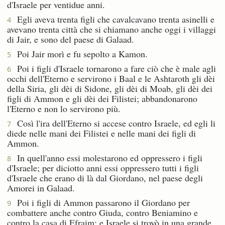
d'Israele per ventidue anni.
Egli aveva trenta figli che cavalcavano trenta asinelli e
4
avevano trenta città che si chiamano anche oggi i villaggi
di Jair, e sono del paese di Galaad.
Poi Jair morì e fu sepolto a Kamon.
5
Poi i figli d'Israele tornarono a fare ciò che è male agli
6
occhi dell'Eterno e servirono i Baal e le Ashtaroth gli dèi
della Siria, gli dèi di Sidone, gli dèi di Moab, gli dèi dei
figli di Ammon e gli dèi dei Filistei; abbandonarono
l'Eterno e non lo servirono più.
Così l'ira dell'Eterno si accese contro Israele, ed egli li
7
diede nelle mani dei Filistei e nelle mani dei figli di
Ammon.
In quell'anno essi molestarono ed oppressero i figli
8
d'Israele; per diciotto anni essi oppressero tutti i figli
d'Israele che erano di là dal Giordano, nel paese degli
Amorei in Galaad.
Poi i figli di Ammon passarono il Giordano per
9
combattere anche contro Giuda, contro Beniamino e
contro la casa di Efraim; e Israele si trovò in una grande