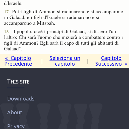
d'Israele.
Poi i figli di Ammon si radunarono e si accamparono
17
in Galaad, e i figli d'Israele si radunarono e si
accamparono a Mitspah.
Il popolo, cioè i principi di Galaad, si dissero l'un
18
l'altro: Chi sarà l'uomo che inizierà a combattere contro i
figli di Ammon? Egli sarà il capo di tutti gli abitanti di
Galaad".
« Capitolo
Seleziona un
Capitolo
|
|
Precedente
capitolo
Successivo »
This site
Downloads
About
Privacy