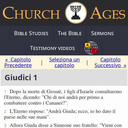
Bible Studies
The Bible
Sermons
Testimony videos
« Capitolo
Seleziona un
Capitolo
|
|
Precedente
capitolo
Successivo »
Giudici 1
Dopo la morte di Giosuè, i figli d'Israele consultarono
1
l'Eterno, dicendo: "Chi di noi andrà per primo a
combattere contro i Cananei?".
L'Eterno rispose: "Andrà Giuda; ecco, io ho dato il
2
paese nelle sue mani".
Allora Giuda disse a Simeone suo fratello: "Vieni con
3