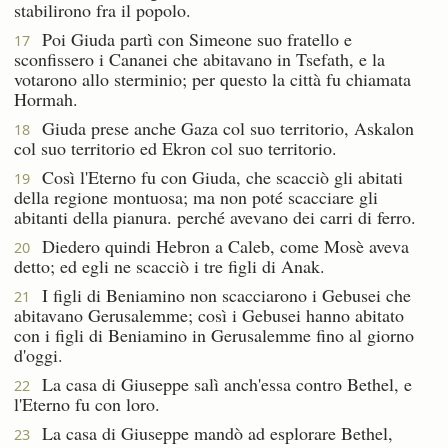
stabilirono fra il popolo.
Poi Giuda partì con Simeone suo fratello e
17
sconfissero i Cananei che abitavano in Tsefath, e la
votarono allo sterminio; per questo la città fu chiamata
Hormah.
Giuda prese anche Gaza col suo territorio, Askalon
18
col suo territorio ed Ekron col suo territorio.
Così l'Eterno fu con Giuda, che scacciò gli abitati
19
della regione montuosa; ma non poté scacciare gli
abitanti della pianura. perché avevano dei carri di ferro.
Diedero quindi Hebron a Caleb, come Mosè aveva
20
detto; ed egli ne scacciò i tre figli di Anak.
I figli di Beniamino non scacciarono i Gebusei che
21
abitavano Gerusalemme; così i Gebusei hanno abitato
con i figli di Beniamino in Gerusalemme fino al giorno
d'oggi.
La casa di Giuseppe salì anch'essa contro Bethel, e
22
l'Eterno fu con loro.
La casa di Giuseppe mandò ad esplorare Bethel,
23