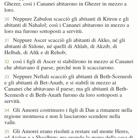
Ghezer, così i Cananei abitarono in Ghezer in mezzo a
loro.
Neppure Zabulon scacciò gli abitanti di Kitron e gli
30
abitanti di Nahalol; così i Cananei abitarono in mezzo a
loro ma furono sottoposti a servitù.
Neppure Ascer scacciò gli abitanti di Akko, né gli
31
abitanti di Sidone, né quelli di Ahlab, di Akzib, di
Helbah, di Afik e di Rehob;
così i figli di Ascer si stabilirono in mezzo ai Cananei
32
che abitavano il paese, perché non li scacciarono.
Neppure Neftali scacciò gli abitanti di Beth-Scemesh
33
e gli abitanti di Bet-Anath, e si stabilì in mezzo ai
Cananei che abitavano il paese; ma gli abitanti di Beth-
Scemesh e di Beth-Anath furono da loro sottoposti a
servitù.
Gli Amorei costrinsero i figli di Dan a rimanere nella
34
regione montuosa e non li lasciarono scendere nella
valle.
Gli Amorei erano risoluti a restare sul monte Heres,
35
ad Ajalon e a Shaalbim; ma quando la mano della casa di