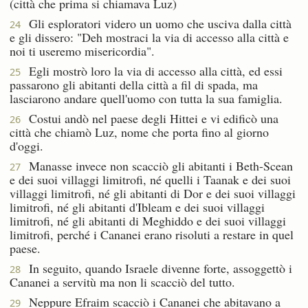
(città che prima si chiamava Luz)
Gli esploratori videro un uomo che usciva dalla città
24
e gli dissero: "Deh mostraci la via di accesso alla città e
noi ti useremo misericordia".
Egli mostrò loro la via di accesso alla città, ed essi
25
passarono gli abitanti della città a fil di spada, ma
lasciarono andare quell'uomo con tutta la sua famiglia.
Costui andò nel paese degli Hittei e vi edificò una
26
città che chiamò Luz, nome che porta fino al giorno
d'oggi.
Manasse invece non scacciò gli abitanti i Beth-Scean
27
e dei suoi villaggi limitrofi, né quelli i Taanak e dei suoi
villaggi limitrofi, né gli abitanti di Dor e dei suoi villaggi
limitrofi, né gli abitanti d'Ibleam e dei suoi villaggi
limitrofi, né gli abitanti di Meghiddo e dei suoi villaggi
limitrofi, perché i Cananei erano risoluti a restare in quel
paese.
In seguito, quando Israele divenne forte, assoggettò i
28
Cananei a servitù ma non li scacciò del tutto.
Neppure Efraim scacciò i Cananei che abitavano a
29