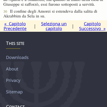
Giuseppe si rafforzò, essi furono sottoposti a servitù.
Il confine degli Amorei si estendeva dalla salita di
36
Akrabbim da Sela in su.
« Capitolo
Seleziona un
Capitolo
|
|
Precedente
capitolo
Successivo »
This site
Downloads
About
Privacy
Sitemap
Contact