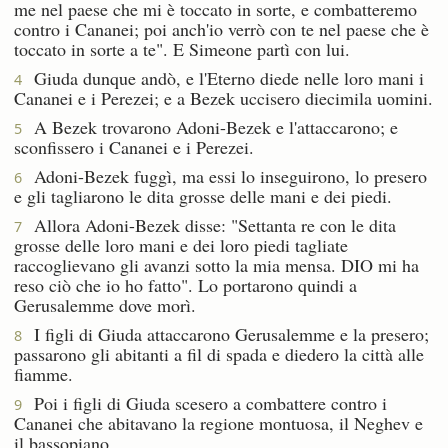
me nel paese che mi è toccato in sorte, e combatteremo
contro i Cananei; poi anch'io verrò con te nel paese che è
toccato in sorte a te". E Simeone partì con lui.
Giuda dunque andò, e l'Eterno diede nelle loro mani i
4
Cananei e i Perezei; e a Bezek uccisero diecimila uomini.
A Bezek trovarono Adoni-Bezek e l'attaccarono; e
5
sconfissero i Cananei e i Perezei.
Adoni-Bezek fuggì, ma essi lo inseguirono, lo presero
6
e gli tagliarono le dita grosse delle mani e dei piedi.
Allora Adoni-Bezek disse: "Settanta re con le dita
7
grosse delle loro mani e dei loro piedi tagliate
raccoglievano gli avanzi sotto la mia mensa. DIO mi ha
reso ciò che io ho fatto". Lo portarono quindi a
Gerusalemme dove morì.
I figli di Giuda attaccarono Gerusalemme e la presero;
8
passarono gli abitanti a fil di spada e diedero la città alle
fiamme.
Poi i figli di Giuda scesero a combattere contro i
9
Cananei che abitavano la regione montuosa, il Neghev e
il bassopiano.