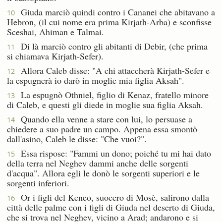
Giuda marciò quindi contro i Cananei che abitavano a
10
Hebron, (il cui nome era prima Kirjath-Arba) e sconfisse
Sceshai, Ahiman e Talmai.
Di là marciò contro gli abitanti di Debir, (che prima
11
si chiamava Kirjath-Sefer).
Allora Caleb disse: "A chi attaccherà Kirjath-Sefer e
12
la espugnerà io darò in moglie mia figlia Aksah".
La espugnò Othniel, figlio di Kenaz, fratello minore
13
di Caleb, e questi gli diede in moglie sua figlia Aksah.
Quando ella venne a stare con lui, lo persuase a
14
chiedere a suo padre un campo. Appena essa smontò
dall'asino, Caleb le disse: "Che vuoi?".
Essa rispose: "Fammi un dono; poiché tu mi hai dato
15
della terra nel Neghev dammi anche delle sorgenti
d'acqua". Allora egli le donò le sorgenti superiori e le
sorgenti inferiori.
Or i figli del Keneo, suocero di Mosè, salirono dalla
16
città delle palme con i figli di Giuda nel deserto di Giuda,
che si trova nel Neghev, vicino a Arad; andarono e si