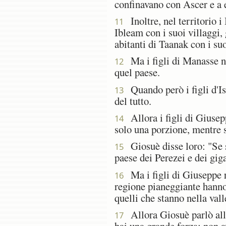
confinavano con Ascer e a e
Inoltre, nel territorio i
11
Ibleam con i suoi villaggi, 
abitanti di Taanak con i suo
Ma i figli di Manasse non
12
quel paese.
Quando però i figli d'Is
13
del tutto.
Allora i figli di Giusepp
14
solo una porzione, mentre 
Giosuè disse loro: "Se si
15
paese dei Perezei e dei gig
Ma i figli di Giuseppe r
16
regione pianeggiante hanno 
quelli che stanno nella vall
Allora Giosuè parlò alla
17
hai una grande forza; non a