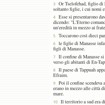
Or Tselofehad, figlio di H
3
soltanto figlie, i cui nom
Esse si presentarono davan
4
dicendo: "L'Eterno comandò
un'eredità in mezzo ai frat
Toccarono così dieci part
5
le figlie di Manasse infatt
6
figli di Manasse.
Il confine di Manasse si 
7
verso gli abitanti di En-Ta
Il paese di Tappuah appar
8
Efraim.
Poi il confine scendeva a
9
erano in mezzo alle città d
mare.
Il territorio a sud era d
10