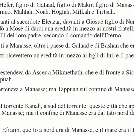
efer, figlio di Galaad, figlio di Makir, figlio di Manas
i erano: Mahlah, Noah, Hoglah, Milkah e Tirtsah.
ti al sacerdote Eleazar, davanti a Giosuè figlio di Nun 
 a Mosè di darci una eredità in mezzo ai nostri fratell
elli del loro padre, secondo il comando dell'Eterno.
i a Manasse, oltre i paese di Galaad e di Bashan che er
i ricevettero un'eredità in mezzo ai figli di lui, e il pae
estendeva da Ascer a Mikmethath, che è di fronte a Sic
ppuah.
teneva a Manasse; ma Tappuah sul confine di Manasse 
l torrente Kanah, a sud del torrente; queste città che 
i Manasse; ma il confine di Manasse era dal lato nord de
i Efraim, quello a nord era di Manasse, e il mare era il 