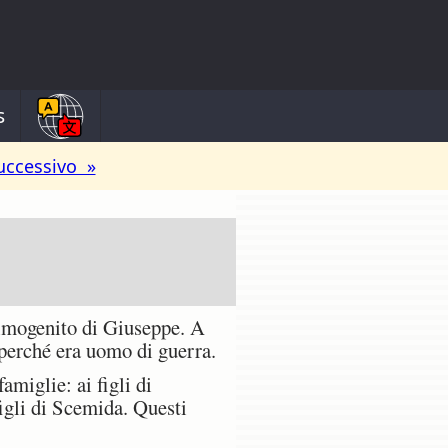
s
uccessivo »
primogenito di Giuseppe. A
perché era uomo di guerra.
amiglie: ai figli di
 figli di Scemida. Questi