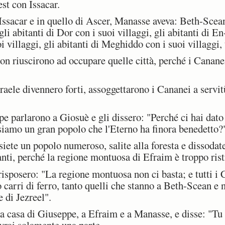
st con Issacar.
 Issacar e in quello di Ascer, Manasse aveva: Beth-Scean
gli abitanti di Dor con i suoi villaggi, gli abitanti di En
i villaggi, gli abitanti di Meghiddo con i suoi villaggi, 
 riuscirono ad occupare quelle città, perché i Cananei 
raele divennero forti, assoggettarono i Cananei a servit
e parlarono a Giosuè e gli dissero: "Perché ci hai dato 
siamo un gran popolo che l'Eterno ha finora benedetto?
ete un popolo numeroso, salite alla foresta e dissodate
anti, perché la regione montuosa di Efraim è troppo ristr
isposero: "La regione montuosa non ci basta; e tutti i 
carri di ferro, tanto quelli che stanno a Beth-Scean e 
e di Jezreel".
 casa di Giuseppe, a Efraim e a Manasse, e disse: "Tu
vrai solamente una parte,