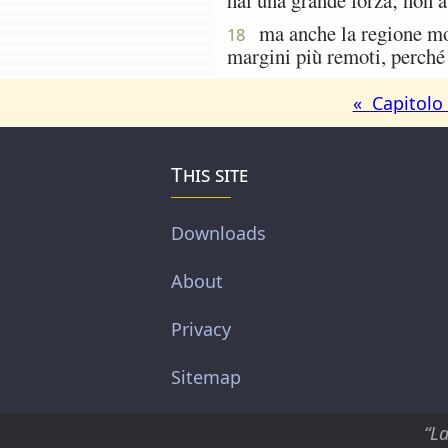
ma anche la regione montu
18
margini più remoti, perché 
« Capitolo
This site
Downloads
About
Privacy
Sitemap
“La