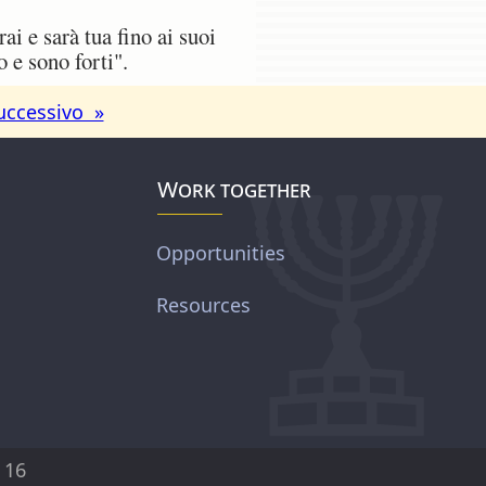
i e sarà tua fino ai suoi
 e sono forti".
uccessivo »
Work together
Opportunities
Resources
 16