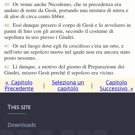
Or venne anche Nicodemo, che in precedenza era
39
andato di notte da Gesù, portando una mistura di mirra e
di aloe di circa cento libbre.
Essi dunque presero il corpo di Gesù e lo avvolsero in
40
panni di lino con gli aromi, secondo il costume di
sepoltura in uso presso i Giudei.
Or nel luogo dove egli fu crocifisso c'era un orto, e
41
nell'orto un sepolcro nuovo nel quale non era ancora stato
posto nessuno.
Lì dunque, a motivo del giorno di Preparazione dei
42
Giudei, misero Gesù perché il sepolcro era vicino.
« Capitolo
Seleziona un
Capitolo
|
|
Precedente
capitolo
Successivo »
This site
Downloads