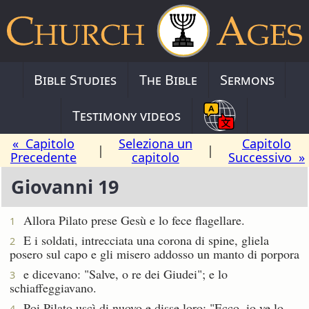
Bible Studies
The Bible
Sermons
Testimony videos
« Capitolo
Seleziona un
Capitolo
|
|
Precedente
capitolo
Successivo »
Giovanni 19
Allora Pilato prese Gesù e lo fece flagellare.
1
E i soldati, intrecciata una corona di spine, gliela
2
posero sul capo e gli misero addosso un manto di porpora
e dicevano: "Salve, o re dei Giudei"; e lo
3
schiaffeggiavano.
Poi Pilato uscì di nuovo e disse loro: "Ecco, io ve lo
4