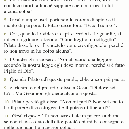
conduco fuori, affinché sappiate che non trovo in lui
alcuna colpa".
Gesù dunque uscì, portando la corona di spine e il
5
manto di porpora. E Pilato disse loro: "Ecco l'uomo!".
Ora, quando lo videro i capi sacerdoti e le guardie, si
6
misero a gridare, dicendo: "Crocifiggilo, crocifiggilo".
Pilato disse loro: "Prendetelo voi e crocifiggetelo, perché
io non trovo in lui colpa alcuna".
I Giudei gli risposero: "Noi abbiamo una legge e
7
secondo la nostra legge egli deve morire, perché si è fatto
Figlio di Dio".
Quando Pilato udì queste parole, ebbe ancor più paura;
8
e, rientrato nel pretorio, disse a Gesù: "Di dove sei
9
tu?". Ma Gesù non gli diede alcuna risposta.
Pilato perciò gli disse: "Non mi parli? Non sai che io
10
ho il potere di crocifiggerti e il potere di liberarti?".
Gesù rispose: "Tu non avresti alcun potere su di me
11
se non ti fosse dato dall'alto; perciò chi mi ha consegnato
nelle tue mani ha maggior colpa".