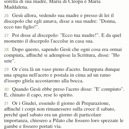
sorella di sua madre, Maria di Cleopa e Maria
Maddalena.
Gesù allora, vedendo sua madre e presso di lei il
26
discepolo che egli amava, disse a sua madre: "Donna,
ecco tuo figlio!".
Poi disse al discepolo: "Ecco tua madre!". E da quel
27
momento il discepolo l'accolse in casa sua.
Dopo questo, sapendo Gesù che ogni cosa era ormai
28
compiuta, affinché si adempisse la Scrittura, disse: "Ho
sete".
Or c'era là un vaso pieno d'aceto. Inzuppata dunque
29
una spugna nell'aceto e postala in cima ad un ramo
d'issopo gliela accostarono alla bocca.
Quando Gesù ebbe preso l'aceto disse: "E' compiuto".
30
E, chinato il capo, rese lo spirito.
Or i Giudei, essendo il giorno di Preparazione,
31
affinché i corpi non rimanessero sulla croce il sabato,
perché quel sabato era un giorno di particolare
importanza, chiesero a Pilato che fossero loro spezzate le
gambe e fossero portati via.