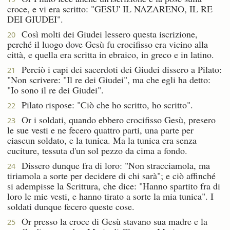
croce, e vi era scritto: "GESU' IL NAZARENO, IL RE
DEI GIUDEI".
Così molti dei Giudei lessero questa iscrizione,
20
perché il luogo dove Gesù fu crocifisso era vicino alla
città, e quella era scritta in ebraico, in greco e in latino.
Perciò i capi dei sacerdoti dei Giudei dissero a Pilato:
21
"Non scrivere: "Il re dei Giudei", ma che egli ha detto:
"Io sono il re dei Giudei".
Pilato rispose: "Ciò che ho scritto, ho scritto".
22
Or i soldati, quando ebbero crocifisso Gesù, presero
23
le sue vesti e ne fecero quattro parti, una parte per
ciascun soldato, e la tunica. Ma la tunica era senza
cuciture, tessuta d'un sol pezzo da cima a fondo.
Dissero dunque fra di loro: "Non stracciamola, ma
24
tiriamola a sorte per decidere di chi sarà"; e ciò affinché
si adempisse la Scrittura, che dice: "Hanno spartito fra di
loro le mie vesti, e hanno tirato a sorte la mia tunica". I
soldati dunque fecero queste cose.
Or presso la croce di Gesù stavano sua madre e la
25