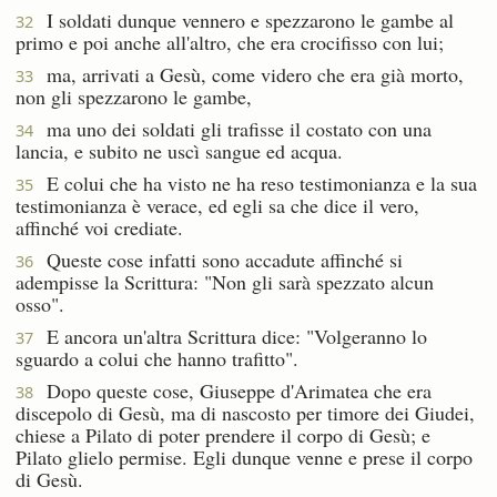
I soldati dunque vennero e spezzarono le gambe al
32
primo e poi anche all'altro, che era crocifisso con lui;
ma, arrivati a Gesù, come videro che era già morto,
33
non gli spezzarono le gambe,
ma uno dei soldati gli trafisse il costato con una
34
lancia, e subito ne uscì sangue ed acqua.
E colui che ha visto ne ha reso testimonianza e la sua
35
testimonianza è verace, ed egli sa che dice il vero,
affinché voi crediate.
Queste cose infatti sono accadute affinché si
36
adempisse la Scrittura: "Non gli sarà spezzato alcun
osso".
E ancora un'altra Scrittura dice: "Volgeranno lo
37
sguardo a colui che hanno trafitto".
Dopo queste cose, Giuseppe d'Arimatea che era
38
discepolo di Gesù, ma di nascosto per timore dei Giudei,
chiese a Pilato di poter prendere il corpo di Gesù; e
Pilato glielo permise. Egli dunque venne e prese il corpo
di Gesù.