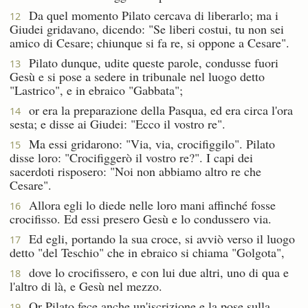
Da quel momento Pilato cercava di liberarlo; ma i
12
Giudei gridavano, dicendo: "Se liberi costui, tu non sei
amico di Cesare; chiunque si fa re, si oppone a Cesare".
Pilato dunque, udite queste parole, condusse fuori
13
Gesù e si pose a sedere in tribunale nel luogo detto
"Lastrico", e in ebraico "Gabbata";
or era la preparazione della Pasqua, ed era circa l'ora
14
sesta; e disse ai Giudei: "Ecco il vostro re".
Ma essi gridarono: "Via, via, crocifiggilo". Pilato
15
disse loro: "Crocifiggerò il vostro re?". I capi dei
sacerdoti risposero: "Noi non abbiamo altro re che
Cesare".
Allora egli lo diede nelle loro mani affinché fosse
16
crocifisso. Ed essi presero Gesù e lo condussero via.
Ed egli, portando la sua croce, si avviò verso il luogo
17
detto "del Teschio" che in ebraico si chiama "Golgota",
dove lo crocifissero, e con lui due altri, uno di qua e
18
l'altro di là, e Gesù nel mezzo.
Or Pilato fece anche un'iscrizione e la pose sulla
19