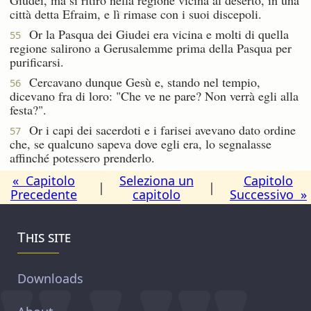
città detta Efraim, e lì rimase con i suoi discepoli.
Or la Pasqua dei Giudei era vicina e molti di quella
55
regione salirono a Gerusalemme prima della Pasqua per
purificarsi.
Cercavano dunque Gesù e, stando nel tempio,
56
dicevano fra di loro: "Che ve ne pare? Non verrà egli alla
festa?".
Or i capi dei sacerdoti e i farisei avevano dato ordine
57
che, se qualcuno sapeva dove egli era, lo segnalasse
affinché potessero prenderlo.
« Capitolo
Seleziona un
Capitolo
|
|
Precedente
capitolo
Successivo »
This site
Downloads