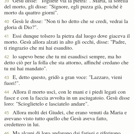
Gesù disse: "Togliete via la pietra!". Marta, la sorella
39
del morto, gli disse: "Signore, egli puzza già, poiché è
morto da quattro giorni".
Gesù le disse: "Non ti ho detto che se credi, vedrai la
40
gloria di Dio?".
Essi dunque tolsero la pietra dal luogo dove giaceva il
41
morto. Gesù allora alzati in alto gli occhi, disse: "Padre,
ti ringrazio che mi hai esaudito.
lo sapevo bene che tu mi esaudisci sempre, ma ho
42
detto ciò per la folla che sta attorno, affinché credano che
tu mi hai mandato".
E, detto questo, gridò a gran voce: "Lazzaro, vieni
43
fuori!".
Allora il morto uscì, con le mani e i piedi legati con
44
fasce e con la faccia avvolta in un asciugatoio. Gesù disse
loro: "Scioglietelo e lasciatelo andare".
Allora molti dei Giudei, che erano venuti da Maria e
45
avevano visto tutto quello che Gesù aveva fatto,
credettero in lui.
Ma alcuni di loro andarono dai farisei e riferirono
46