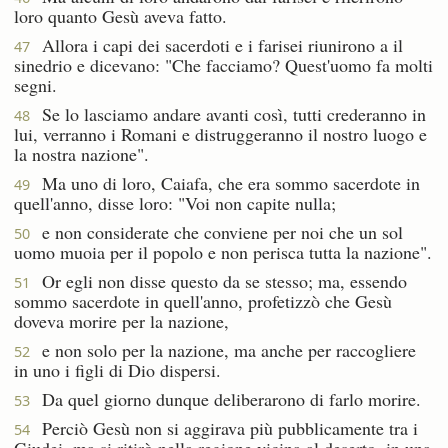
loro quanto Gesù aveva fatto.
Allora i capi dei sacerdoti e i farisei riunirono a il
47
sinedrio e dicevano: "Che facciamo? Quest'uomo fa molti
segni.
Se lo lasciamo andare avanti così, tutti crederanno in
48
lui, verranno i Romani e distruggeranno il nostro luogo e
la nostra nazione".
Ma uno di loro, Caiafa, che era sommo sacerdote in
49
quell'anno, disse loro: "Voi non capite nulla;
e non considerate che conviene per noi che un sol
50
uomo muoia per il popolo e non perisca tutta la nazione".
Or egli non disse questo da se stesso; ma, essendo
51
sommo sacerdote in quell'anno, profetizzò che Gesù
doveva morire per la nazione,
e non solo per la nazione, ma anche per raccogliere
52
in uno i figli di Dio dispersi.
Da quel giorno dunque deliberarono di farlo morire.
53
Perciò Gesù non si aggirava più pubblicamente tra i
54
Giudei, ma si ritirò nella regione vicina al deserto, in una