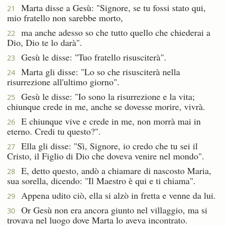
Marta disse a Gesù: "Signore, se tu fossi stato qui,
21
mio fratello non sarebbe morto,
ma anche adesso so che tutto quello che chiederai a
22
Dio, Dio te lo darà".
Gesù le disse: "Tuo fratello risusciterà".
23
Marta gli disse: "Lo so che risusciterà nella
24
risurrezione all'ultimo giorno".
Gesù le disse: "Io sono la risurrezione e la vita;
25
chiunque crede in me, anche se dovesse morire, vivrà.
E chiunque vive e crede in me, non morrà mai in
26
eterno. Credi tu questo?".
Ella gli disse: "Sì, Signore, io credo che tu sei il
27
Cristo, il Figlio di Dio che doveva venire nel mondo".
E, detto questo, andò a chiamare di nascosto Maria,
28
sua sorella, dicendo: "Il Maestro è qui e ti chiama".
Appena udito ciò, ella si alzò in fretta e venne da lui.
29
Or Gesù non era ancora giunto nel villaggio, ma si
30
trovava nel luogo dove Marta lo aveva incontrato.