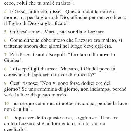
ecco, colui che tu ami è malato".
E Gesù, udito ciò, disse: "Questa malattia non è a
4
morte, ma per la gloria di Dio, affinché per mezzo di essa
il Figlio di Dio sia glorificato".
Or Gesù amava Marta, sua sorella e Lazzaro.
5
Come dunque ebbe inteso che Lazzaro era malato, si
6
trattenne ancora due giorni nel luogo dove egli era.
Poi disse ai suoi discepoli: "Torniamo di nuovo in
7
Giudea".
I discepoli gli dissero: "Maestro, i Giudei poco fa
8
cercavano di lapidarti e tu vai di nuovo là?".
Gesù rispose: "Non vi sono forse dodici ore del
9
giorno? Se uno cammina di giorno, non inciampa, perché
vede la luce di questo mondo
ma se uno cammina di notte, inciampa, perché la luce
10
non è in lui".
Dopo aver detto queste cose, soggiunse: "Il nostro
11
amico Lazzaro si è addormentato, ma io vado a
svegliarlo".