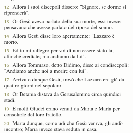
Allora i suoi discepoli dissero: "Signore, se dorme si
12
riprenderà".
Or Gesù aveva parlato della sua morte, essi invece
13
pensavano che avesse parlato del riposo del sonno.
Allora Gesù disse loro apertamente: "Lazzaro è
14
morto.
Ed io mi rallegro per voi di non essere stato là,
15
affinché crediate; ma andiamo da lui".
Allora Tommaso, detto Didimo, disse ai condiscepoli:
16
"Andiamo anche noi a morire con lui".
Arrivato dunque Gesù, trovò che Lazzaro era già da
17
quattro giorni nel sepolcro.
Or Betania distava da Gerusalemme circa quindici
18
stadi.
E molti Giudei erano venuti da Marta e Maria per
19
consolarle del loro fratello.
Marta dunque, come udì che Gesù veniva, gli andò
20
incontro; Maria invece stava seduta in casa.