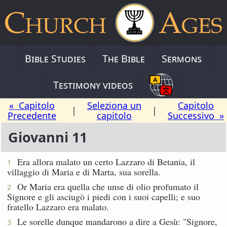
Bible Studies
The Bible
Sermons
Testimony videos
« Capitolo
Seleziona un
Capitolo
|
|
Precedente
capitolo
Successivo »
Giovanni 11
Era allora malato un certo Lazzaro di Betania, il
1
villaggio di Maria e di Marta, sua sorella.
Or Maria era quella che unse di olio profumato il
2
Signore e gli asciugò i piedi con i suoi capelli; e suo
fratello Lazzaro era malato.
Le sorelle dunque mandarono a dire a Gesù: "Signore,
3