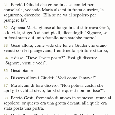
Perciò i Giudei che erano in casa con lei per
31
consolarla, vedendo Maria alzarsi in fretta e uscire, la
seguirono, dicendo: "Ella se ne va al sepolcro per
piangere la".
Appena Maria giunse al luogo in cui si trovava Gesù,
32
e lo vide, si gettò ai suoi piedi, dicendogli: "Signore, se
tu fossi stato qui, mio fratello non sarebbe morto".
Gesù allora, come vide che lei e i Giudei che erano
33
venuti con lei piangevano, fremé nello spirito e si turbò,
e disse: "Dove l'avete posto?". Essi gli dissero:
34
"Signore, vieni e vedi".
Gesù pianse.
35
Dissero allora i Giudei: "Vedi come l'amava!".
36
Ma alcuni di loro dissero: "Non poteva costui che
37
aprì gli occhi al cieco, far sì che questi non morisse?".
Perciò Gesù, fremendo di nuovo in se stesso, venne al
38
sepolcro; or questo era una grotta davanti alla quale era
stata posta una pietra.