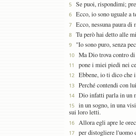
Se puoi, rispondimi; prepa
5
Ecco, io sono uguale a te 
6
Ecco, nessuna paura di me
7
Tu però hai detto alle mie
8
"Io sono puro, senza pecc
9
Ma Dio trova contro di m
10
pone i miei piedi nei cep
11
Ebbene, io ti dico che i
12
Perché contendi con lui,
13
Dio infatti parla in un 
14
in un sogno, in una visi
15
sui loro letti.
Allora egli apre le orec
16
per distogliere l'uomo d
17