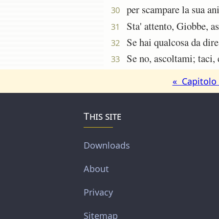
per scampare la sua anima
30
Sta' attento, Giobbe, asc
31
Se hai qualcosa da dire, 
32
Se no, ascoltami; taci, e
33
« Capitolo
This site
Downloads
About
Privacy
Sitemap