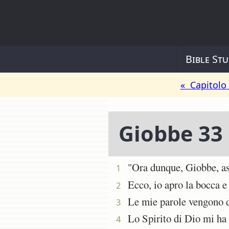
Bible Stu
« Capitolo
Giobbe 33
"Ora dunque, Giobbe, asco
1
Ecco, io apro la bocca e 
2
Le mie parole vengono da 
3
Lo Spirito di Dio mi ha fa
4