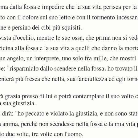
a dalla fossa e impedire che la sua vita perisca per la
on il dolore sul suo letto e con il tormento incessant
e e persino dei cibi più squisiti.
sta d'occhio, mentre le sue ossa, che prima non si ved
cina alla fossa e la sua vita a quelli che danno la mort
n angelo, un interprete, uno solo fra mille, che mostri 
e: "risparmialo dallo scendere nella fossa; ho trovato il 
terà più fresca che nella, sua fanciullezza ed egli torne
 grazia presso di lui e potrà contemplare il suo volto 
a sua giustizia.
dirà: "ho peccato e violato la giustizia, e non sono sta
 anima, perché non scendesse nella fossa e la mia vita 
o due volte, tre volte con l'uomo.