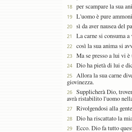
per scampare la sua anim
18
L'uomo è pure ammonito c
19
sì da aver nausea del pan
20
La carne si consuma a vi
21
così la sua anima si avvi
22
Ma se presso a lui vi è u
23
Dio ha pietà di lui e dic
24
Allora la sua carne diven
25
giovinezza.
Supplicherà Dio, troverà
26
avrà ristabilito l'uomo nell
Rivolgendosi alla gente 
27
Dio ha riscattato la mia
28
Ecco. Dio fa tutto quest
29