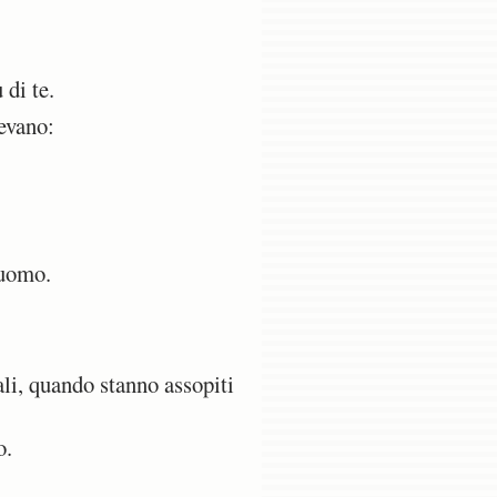
di te.
cevano:
'uomo.
li, quando stanno assopiti
o.