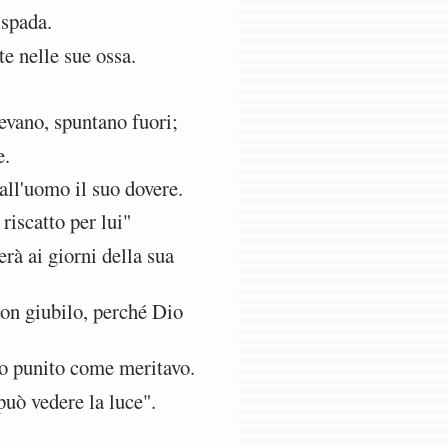
 spada.
e nelle sue ossa.
evano, spuntano fuori;
e.
all'uomo il suo dovere.
riscatto per lui"
rà ai giorni della sua
con giubilo, perché Dio
to punito come meritavo.
può vedere la luce".