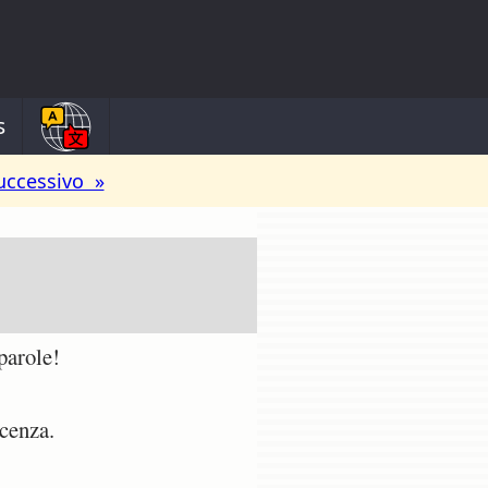
s
uccessivo »
parole!
cenza.