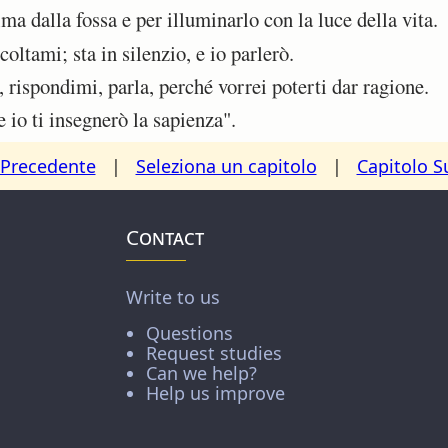
 dalla fossa e per illuminarlo con la luce della vita.
oltami; sta in silenzio, e io parlerò.
rispondimi, parla, perché vorrei poterti dar ragione.
 io ti insegnerò la sapienza".
 Precedente
|
Seleziona un capitolo
|
Capitolo S
Contact
Write to us
Questions
Request studies
Can we help?
Help us improve