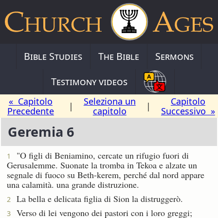
Bible Studies
The Bible
Sermons
Testimony videos
« Capitolo
Seleziona un
Capitolo
|
|
Precedente
capitolo
Successivo »
Geremia 6
"O figli di Beniamino, cercate un rifugio fuori di
1
Gerusalemme. Suonate la tromba in Tekoa e alzate un
segnale di fuoco su Beth-kerem, perché dal nord appare
una calamità. una grande distruzione.
La bella e delicata figlia di Sion la distruggerò.
2
Verso di lei vengono dei pastori con i loro greggi;
3