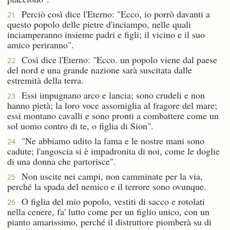
Perciò così dice l'Eterno: "Ecco, io porrò davanti a
21
questo popolo delle pietre d'inciampo, nelle quali
inciamperanno insieme padri e figli; il vicino e il suo
amico periranno".
Così dice l'Eterno: "Ecco. un popolo viene dal paese
22
del nord e una grande nazione sarà suscitata dalle
estremità della terra.
Essi impugnano arco e lancia; sono crudeli e non
23
hanno pietà; la loro voce assomiglia al fragore del mare;
essi montano cavalli e sono pronti a combattere come un
sol uomo contro di te, o figlia di Sion".
"Ne abbiamo udito la fama e le nostre mani sono
24
cadute; l'angoscia si è impadronita di noi, come le doglie
di una donna che partorisce".
Non uscite nei campi, non camminate per la via,
25
perché la spada del nemico e il terrore sono ovunque.
O figlia del mio popolo, vestiti di sacco e rotolati
26
nella cenere, fa' lutto come per un figlio unico, con un
pianto amarissimo, perché il distruttore piomberà su di