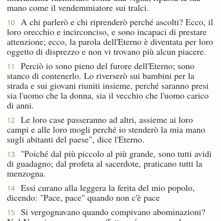
mano come il vendemmiatore sui tralci.
A chi parlerò e chi riprenderò perché ascolti? Ecco, il
10
loro orecchio e incirconciso, e sono incapaci di prestare
attenzione; ecco, la parola dell'Eterno è diventata per loro
oggetto di disprezzo e non vi trovano più alcun piacere.
Perciò io sono pieno del furore dell'Eterno; sono
11
stanco di contenerlo. Lo riverserò sui bambini per la
strada e sui giovani riuniti insieme, perché saranno presi
sia l'uomo che la donna, sia il vecchio che l'uomo carico
di anni.
Le loro case passeranno ad altri, assieme ai loro
12
campi e alle loro mogli perché io stenderò la mia mano
sugli abitanti del paese", dice l'Eterno.
"Poiché dal più piccolo al più grande, sono tutti avidi
13
di guadagno; dal profeta al sacerdote, praticano tutti la
menzogna.
Essi curano alla leggera la ferita del mio popolo,
14
dicendo: "Pace, pace" quando non c'è pace
Si vergognavano quando compivano abominazioni?
15