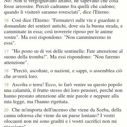
No! Non si vergognavano affatto, né sapevano che cosa
fosse arrossire. Perciò cadranno fra quelli che cadono;
quando li visiterò saranno rovesciati", dice l'Eterno.
Così dice l'Eterno: "Fermatevi sulle vie e guardate e
16
domandate dei sentieri antichi, dove sia la buona strada, e
camminate in essa; così troverete riposo per le anime
vostre". Ma essi rispondono: "Non cammineremo in
essa".
"Ho posto su di voi delle sentinelle: Fate attenzione al
17
suono della tromba!". Ma essi rispondono: "Non faremo
attenzione".
"Perciò, ascoltate, o nazioni, e sappi, o assemblea ciò
18
che avverrà loro.
Ascolta o terra! Ecco, io farò venire su questo popolo
19
una calamità, il frutto stesso dei loro pensieri, perché non
hanno prestato attenzione alle mie parole e neppure alla
mia legge, ma l'hanno rigettata.
Che m'importa dell'incenso che viene da Sceba, della
20
canna odorosa che viene da un paese lontano? I vostri
olocausti non mi sono graditi e i vostri sacrifici non mi
piacciono".