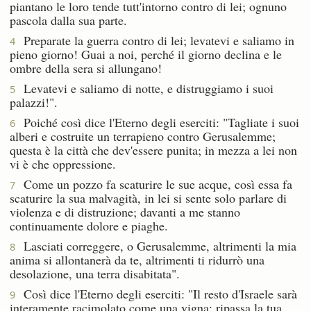
piantano le loro tende tutt'intorno contro di lei; ognuno
pascola dalla sua parte.
Preparate la guerra contro di lei; levatevi e saliamo in
4
pieno giorno! Guai a noi, perché il giorno declina e le
ombre della sera si allungano!
Levatevi e saliamo di notte, e distruggiamo i suoi
5
palazzi!".
Poiché così dice l'Eterno degli eserciti: "Tagliate i suoi
6
alberi e costruite un terrapieno contro Gerusalemme;
questa è la città che dev'essere punita; in mezza a lei non
vi è che oppressione.
Come un pozzo fa scaturire le sue acque, così essa fa
7
scaturire la sua malvagità, in lei si sente solo parlare di
violenza e di distruzione; davanti a me stanno
continuamente dolore e piaghe.
Lasciati correggere, o Gerusalemme, altrimenti la mia
8
anima si allontanerà da te, altrimenti ti ridurrò una
desolazione, una terra disabitata".
Così dice l'Eterno degli eserciti: "Il resto d'Israele sarà
9
interamente racimolato come una vigna; ripassa la tua