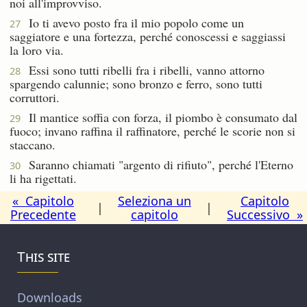
noi all'improvviso.
Io ti avevo posto fra il mio popolo come un
27
saggiatore e una fortezza, perché conoscessi e saggiassi
la loro via.
Essi sono tutti ribelli fra i ribelli, vanno attorno
28
spargendo calunnie; sono bronzo e ferro, sono tutti
corruttori.
Il mantice soffia con forza, il piombo è consumato dal
29
fuoco; invano raffina il raffinatore, perché le scorie non si
staccano.
Saranno chiamati "argento di rifiuto", perché l'Eterno
30
li ha rigettati.
« Capitolo
Seleziona un
Capitolo
|
|
Precedente
capitolo
Successivo »
This site
Downloads