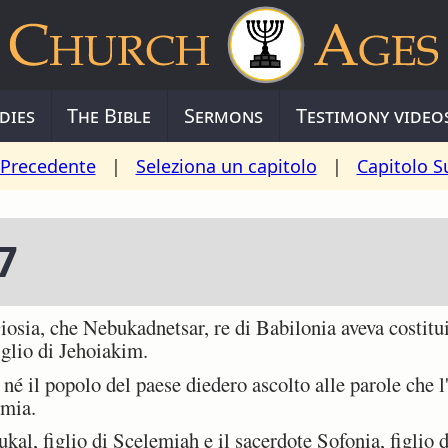
dies
The Bible
Sermons
Testimony video
 Precedente
|
Seleziona un capitolo
|
Capitolo S
7
iosia, che Nebukadnetsar, re di Babilonia aveva costitui
iglio di Jehoiakim.
né il popolo del paese diedero ascolto alle parole che 
emia.
l, figlio di Scelemiah e il sacerdote Sofonia, figlio d