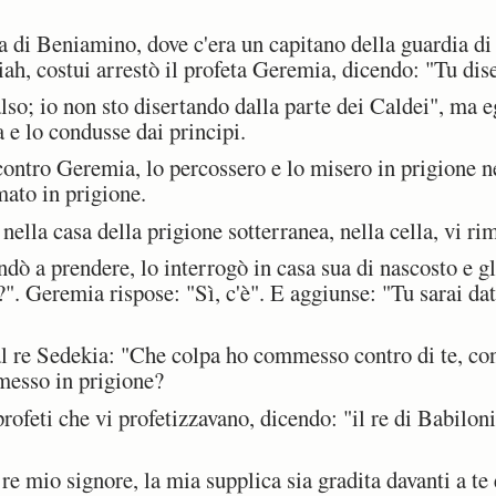
di Beniamino, dove c'era un capitano della guardia di n
ah, costui arrestò il profeta Geremia, dicendo: "Tu dise
o; io non sto disertando dalla parte dei Caldei", ma eg
 e lo condusse dai principi.
contro Geremia, lo percossero e lo misero in prigione n
mato in prigione.
la casa della prigione sotterranea, nella cella, vi rim
ò a prendere, lo interrogò in casa sua di nascosto e gl
?". Geremia rispose: "Sì, c'è". E aggiunse: "Tu sarai da
 re Sedekia: "Che colpa ho commesso contro di te, cont
messo in prigione?
ofeti che vi profetizzavano, dicendo: "il re di Babiloni
re mio signore, la mia supplica sia gradita davanti a te 