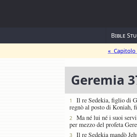
Bible Stu
« Capitolo
Geremia 3
Il re Sedekia, figlio di G
1
regnò al posto di Koniah, f
Ma né lui né i suoi servi 
2
per mezzo del profeta Ger
Il re Sedekia mandò Jehuka
3