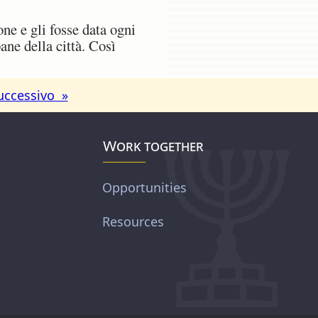
ne e gli fosse data ogni
ane della città. Così
uccessivo »
Work together
Opportunities
Resources