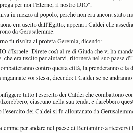
prega per noi l'Eterno, il nostro DIO".
va in mezzo al popolo, perché non era ancora stato me
raone era uscito dall'Egitto; appena i Caldei che asse
narono da Gerusalemme.
rno fu rivolta al profeta Geremia, dicendo:
IO d'Israele: Direte così al re di Giuda che vi ha mand
, che era uscito per aiutarvi, ritornerà nel suo paese d'E
ombatteranno contro questa città, la prenderanno e la 
ingannate voi stessi, dicendo: I Caldei se ne andranno
nfiggere tutto l'esercito dei Caldei che combattono con
i alzerebbero, ciascuno nella sua tenda, e darebbero ques
'esercito dei Caldei si fu allontanato da Gerusalemme 
mme per andare nel paese di Beniamino a ricevervi la 