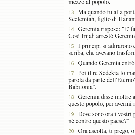
mezzo al popolo.
Ma quando fu alla porta 
13
Scelemiah, figlio di Hanani
Geremia rispose: "E' fals
14
Così Irijah arrestò Geremia
I principi si adirarono 
15
scriba, che avevano trasfor
Quando Geremia entrò nel
16
Poi il re Sedekia lo mand
17
parola da parte dell'Eterno
Babilonia".
Geremia disse inoltre al
18
questo popolo, per avermi 
Dove sono ora i vostri pr
19
né contro questo paese?"
Ora ascolta, ti prego, o 
20