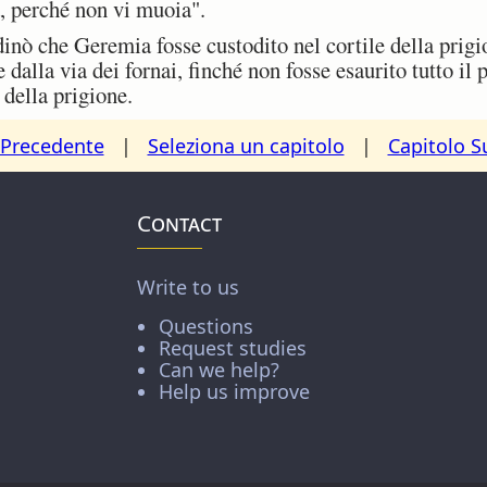
a, perché non vi muoia".
nò che Geremia fosse custodito nel cortile della prigio
dalla via dei fornai, finché non fosse esaurito tutto il p
della prigione.
 Precedente
|
Seleziona un capitolo
|
Capitolo S
Contact
Write to us
Questions
Request studies
Can we help?
Help us improve