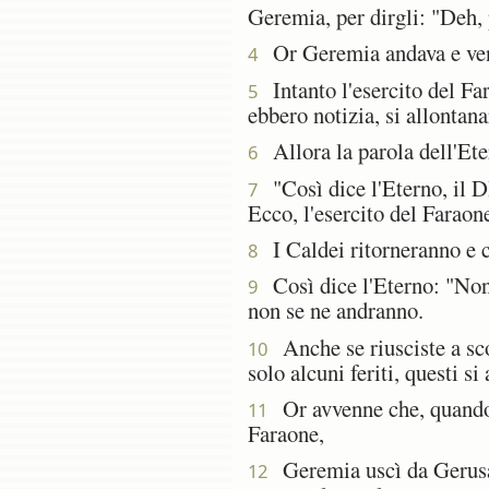
Geremia, per dirgli: "Deh, 
Or Geremia andava e veni
4
Intanto l'esercito del Fa
5
ebbero notizia, si allonta
Allora la parola dell'Ete
6
"Così dice l'Eterno, il D
7
Ecco, l'esercito del Faraone
I Caldei ritorneranno e c
8
Così dice l'Eterno: "Non 
9
non se ne andranno.
Anche se riusciste a sco
10
solo alcuni feriti, questi s
Or avvenne che, quando l
11
Faraone,
Geremia uscì da Gerusale
12