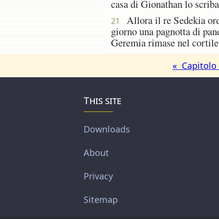
casa di Gionathan lo scrib
Allora il re Sedekia ordi
21
giorno una pagnotta di pane 
Geremia rimase nel cortile 
« Capitolo
This site
Downloads
About
Privacy
Sitemap