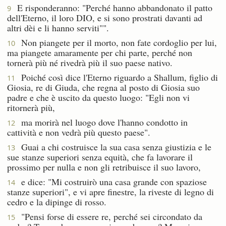
E risponderanno: "Perché hanno abbandonato il patto
9
dell'Eterno, il loro DIO, e si sono prostrati davanti ad
altri dèi e li hanno serviti"".
Non piangete per il morto, non fate cordoglio per lui,
10
ma piangete amaramente per chi parte, perché non
tornerà più né rivedrà più il suo paese nativo.
Poiché così dice l'Eterno riguardo a Shallum, figlio di
11
Giosia, re di Giuda, che regna al posto di Giosia suo
padre e che è uscito da questo luogo: "Egli non vi
ritornerà più,
ma morirà nel luogo dove l'hanno condotto in
12
cattività e non vedrà più questo paese".
Guai a chi costruisce la sua casa senza giustizia e le
13
sue stanze superiori senza equità, che fa lavorare il
prossimo per nulla e non gli retribuisce il suo lavoro,
e dice: "Mi costruirò una casa grande con spaziose
14
stanze superiori", e vi apre finestre, la riveste di legno di
cedro e la dipinge di rosso.
"Pensi forse di essere re, perché sei circondato da
15