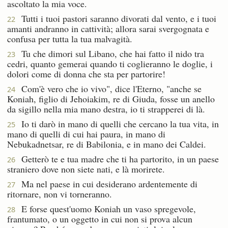
ascoltato la mia voce.
Tutti i tuoi pastori saranno divorati dal vento, e i tuoi
22
amanti andranno in cattività; allora sarai svergognata e
confusa per tutta la tua malvagità.
Tu che dimori sul Libano, che hai fatto il nido tra
23
cedri, quanto gemerai quando ti coglieranno le doglie, i
dolori come di donna che sta per partorire!
Com'è vero che io vivo", dice l'Eterno, "anche se
24
Koniah, figlio di Jehoiakim, re di Giuda, fosse un anello
da sigillo nella mia mano destra, io ti strapperei di là.
Io ti darò in mano di quelli che cercano la tua vita, in
25
mano di quelli di cui hai paura, in mano di
Nebukadnetsar, re di Babilonia, e in mano dei Caldei.
Getterò te e tua madre che ti ha partorito, in un paese
26
straniero dove non siete nati, e là morirete.
Ma nel paese in cui desiderano ardentemente di
27
ritornare, non vi torneranno.
E forse quest'uomo Koniah un vaso spregevole,
28
frantumato, o un oggetto in cui non si prova alcun