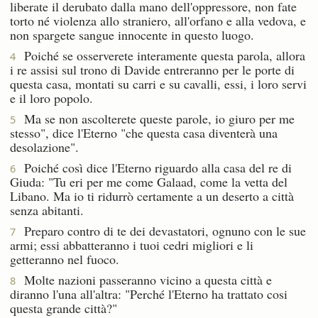
liberate il derubato dalla mano dell'oppressore, non fate
torto né violenza allo straniero, all'orfano e alla vedova, e
non spargete sangue innocente in questo luogo.
Poiché se osserverete interamente questa parola, allora
4
i re assisi sul trono di Davide entreranno per le porte di
questa casa, montati su carri e su cavalli, essi, i loro servi
e il loro popolo.
Ma se non ascolterete queste parole, io giuro per me
5
stesso", dice l'Eterno "che questa casa diventerà una
desolazione".
Poiché così dice l'Eterno riguardo alla casa del re di
6
Giuda: "Tu eri per me come Galaad, come la vetta del
Libano. Ma io ti ridurrò certamente a un deserto a città
senza abitanti.
Preparo contro di te dei devastatori, ognuno con le sue
7
armi; essi abbatteranno i tuoi cedri migliori e li
getteranno nel fuoco.
Molte nazioni passeranno vicino a questa città e
8
diranno l'una all'altra: "Perché l'Eterno ha trattato cosi
questa grande città?"