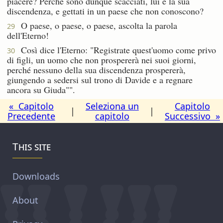
piacere? Perché sono dunque scacciati, lui e la sua
discendenza, e gettati in un paese che non conoscono?
O paese, o paese, o paese, ascolta la parola
29
dell'Eterno!
Così dice l'Eterno: "Registrate quest'uomo come privo
30
di figli, un uomo che non prospererà nei suoi giorni,
perché nessuno della sua discendenza prospererà,
giungendo a sedersi sul trono di Davide e a regnare
ancora su Giuda"".
« Capitolo
Seleziona un
Capitolo
|
|
Precedente
capitolo
Successivo »
This site
Downloads
About