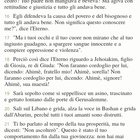
cedro? Tuo padre non mangiava e beveva? Ma agiva con
rettitudine e giustizia e tutto gli andava bene.
Egli difendeva la causa del povero e del bisognoso e
16
tutto gli andava bene. Non significa questo conoscere
me?", dice l'Eterno.
"Ma i tuoi occhi e il tuo cuore non mirano che al tuo
17
ingiusto guadagno, a spargere sangue innocente e a
compiere oppressione e violenza".
Perciò così dice l'Eterno riguardo a Jehoiakim, figlio
18
di Giosia, re di Giuda: "Non faranno cordoglio per lui,
dicendo: Ahimè, fratello mio! Ahimè, sorella! Non
faranno cordoglio per lui, dicendo: Ahimè, signore!
Ahimè, sua maestà!
Sarà sepolto come si seppellisce un asino, trascinato
19
e gettato lontano dalle porte di Gerusalemme.
Sali sul Libano e grida, alza la voce in Bashan e grida
20
dall'Abarim, perché tutti i tuoi amanti sono distrutti.
Ti ho parlato al tempo della tua prosperità, ma tu
21
dicesti: "Non ascolterò". Questo è stato il tuo
comportamento fin dalla tua giovinezza: non hai mai