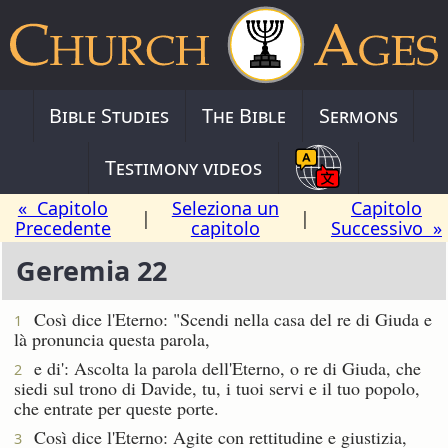
Bible Studies
The Bible
Sermons
Testimony videos
« Capitolo
Seleziona un
Capitolo
|
|
Precedente
capitolo
Successivo »
Geremia 22
Così dice l'Eterno: "Scendi nella casa del re di Giuda e
1
là pronuncia questa parola,
e di': Ascolta la parola dell'Eterno, o re di Giuda, che
2
siedi sul trono di Davide, tu, i tuoi servi e il tuo popolo,
che entrate per queste porte.
Così dice l'Eterno: Agite con rettitudine e giustizia,
3