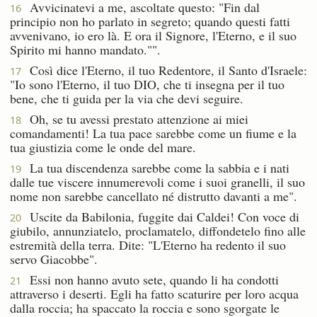
Avvicinatevi a me, ascoltate questo: "Fin dal
16
principio non ho parlato in segreto; quando questi fatti
avvenivano, io ero là. E ora il Signore, l'Eterno, e il suo
Spirito mi hanno mandato."".
Così dice l'Eterno, il tuo Redentore, il Santo d'Israele:
17
"Io sono l'Eterno, il tuo DIO, che ti insegna per il tuo
bene, che ti guida per la via che devi seguire.
Oh, se tu avessi prestato attenzione ai miei
18
comandamenti! La tua pace sarebbe come un fiume e la
tua giustizia come le onde del mare.
La tua discendenza sarebbe come la sabbia e i nati
19
dalle tue viscere innumerevoli come i suoi granelli, il suo
nome non sarebbe cancellato né distrutto davanti a me".
Uscite da Babilonia, fuggite dai Caldei! Con voce di
20
giubilo, annunziatelo, proclamatelo, diffondetelo fino alle
estremità della terra. Dite: "L'Eterno ha redento il suo
servo Giacobbe".
Essi non hanno avuto sete, quando li ha condotti
21
attraverso i deserti. Egli ha fatto scaturire per loro acqua
dalla roccia; ha spaccato la roccia e sono sgorgate le