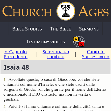
Bible Studies
The Bible
Sermons
Testimony videos
« Capitolo
Seleziona un
Capitolo
|
|
Precedente
capitolo
Successivo »
Isaia 48
Ascoltate questo, o casa di Giacobbe, voi che siete
1
chiamati col nome d'Israele, e che siete usciti dalle
sorgenti di Giuda, voi che giurate per il nome dell'Eterno
e menzionate il DIO d'Israele, ma non in verità e
giustizia.
Poiché si fanno chiamare col nome della città santa e
2
si appoggiano sul DIO d'Israele, il cui nome è l'Eterno