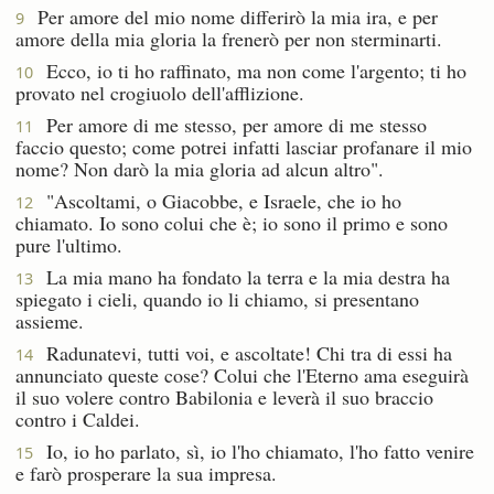
Per amore del mio nome differirò la mia ira, e per
9
amore della mia gloria la frenerò per non sterminarti.
Ecco, io ti ho raffinato, ma non come l'argento; ti ho
10
provato nel crogiuolo dell'afflizione.
Per amore di me stesso, per amore di me stesso
11
faccio questo; come potrei infatti lasciar profanare il mio
nome? Non darò la mia gloria ad alcun altro".
"Ascoltami, o Giacobbe, e Israele, che io ho
12
chiamato. Io sono colui che è; io sono il primo e sono
pure l'ultimo.
La mia mano ha fondato la terra e la mia destra ha
13
spiegato i cieli, quando io li chiamo, si presentano
assieme.
Radunatevi, tutti voi, e ascoltate! Chi tra di essi ha
14
annunciato queste cose? Colui che l'Eterno ama eseguirà
il suo volere contro Babilonia e leverà il suo braccio
contro i Caldei.
Io, io ho parlato, sì, io l'ho chiamato, l'ho fatto venire
15
e farò prosperare la sua impresa.