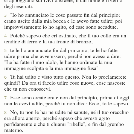
degli eserciti:
"Io ho annunciato le cose passate fin dal principio;
3
erano uscite dalla mia bocca e le avevo fatte udire; poi
improvvisamente io ho agito, ed esse sono accadute.
Poiché sapevo che eri ostinato, che il tuo collo era un
4
tendine di ferro e la tua fronte di bronzo,
te le ho annunciate fin dal principio, te le ho fatte
5
udire prima che avvenissero, perché non avessi a dire:
"Le ha fatte il mio idolo, le hanno ordinate la mia
immagine scolpita e la mia immagine fusa"
Tu hai udito e visto tutto questo. Non lo proclamerete
6
quindi? Da ora ti faccio udire cose nuove, cose nascoste
che tu non conoscevi.
Esse sono create ora e non dal principio, prima di oggi
7
non le avevi udite, perché tu non dica: Ecco, io le sapevo
No, tu non le hai né udite né sapute, né il tuo orecchio
8
era allora aperto, perché sapevo che avresti agito
perfidamente e che ti chiami "ribelle", e fin dal grembo
materno.