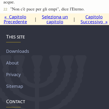
acque.
"Non c'è pace per gli empi", dice l'Eterno.
22
« Capitolo
Seleziona un
Capitolo
|
|
Precedente
capitolo
Successivo »
This site
Downloads
About
Privacy
Sitemap
Contact