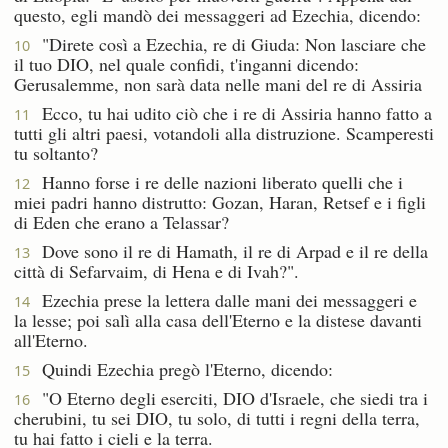
questo, egli mandò dei messaggeri ad Ezechia, dicendo:
"Direte così a Ezechia, re di Giuda: Non lasciare che
10
il tuo DIO, nel quale confidi, t'inganni dicendo:
Gerusalemme, non sarà data nelle mani del re di Assiria
Ecco, tu hai udito ciò che i re di Assiria hanno fatto a
11
tutti gli altri paesi, votandoli alla distruzione. Scamperesti
tu soltanto?
Hanno forse i re delle nazioni liberato quelli che i
12
miei padri hanno distrutto: Gozan, Haran, Retsef e i figli
di Eden che erano a Telassar?
Dove sono il re di Hamath, il re di Arpad e il re della
13
città di Sefarvaim, di Hena e di Ivah?".
Ezechia prese la lettera dalle mani dei messaggeri e
14
la lesse; poi salì alla casa dell'Eterno e la distese davanti
all'Eterno.
Quindi Ezechia pregò l'Eterno, dicendo:
15
"O Eterno degli eserciti, DIO d'Israele, che siedi tra i
16
cherubini, tu sei DIO, tu solo, di tutti i regni della terra,
tu hai fatto i cieli e la terra.