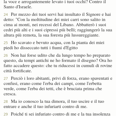
la voce e arrogantemente levato i tuoi occhi? Contro il
Santo d'Israele.
Per mezzo dei tuoi servi hai insultato il Signore e hai
24
detto: "Con la moltitudine dei miei carri sono salito in
cima ai monti, nei recessi del Libano. Abbatterò i suoi
cedri più alti e i suoi cipressi più belli; raggiungerò la sua
altura più remota, la sua foresta più lussureggiante.
Ho scavato e bevuto acqua, con la pianta dei miei
25
piedi ho disseccato tutti i fiumi d'Egitto
Non hai forse udito che da lungo tempo ho preparato
26
questo, da tempi antichi ne ho formato il disegno? Ora ho
fatto accadere questo: che tu riducessi in cumuli di rovine
città fortificate.
Perciò i loro abitanti, privi di forza, erano spaventati e
27
confusi, erano come l'erba dei campi, come l'erbetta
verde, come l'erba dei tetti, che è bruciata prima che
cresca.
Ma io conosco la tua dimora, il tuo uscire e il tuo
28
entrare e anche il tuo infuriarti contro di me.
Poiché ti sei infuriato contro di me e la tua insolenza
29