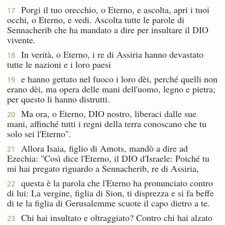
Porgi il tuo orecchio, o Eterno, e ascolta, apri i tuoi
17
occhi, o Eterno, e vedi. Ascolta tutte le parole di
Sennacherib che ha mandato a dire per insultare il DIO
vivente.
In verità, o Eterno, i re di Assiria hanno devastato
18
tutte le nazioni e i loro paesi
e hanno gettato nel fuoco i loro dèi, perché quelli non
19
erano dèi, ma opera delle mani dell'uomo, legno e pietra;
per questo li hanno distrutti.
Ma ora, o Eterno, DIO nostro, liberaci dalle sue
20
mani, affinché tutti i regni della terra conoscano che tu
solo sei l'Eterno".
Allora Isaia, figlio di Amots, mandò a dire ad
21
Ezechia: "Così dice l'Eterno, il DIO d'Israele: Poiché tu
mi hai pregato riguardo a Sennacherib, re di Assiria,
questa è la parola che l'Eterno ha pronunciato contro
22
di lui: La vergine, figlia di Sion, ti disprezza e si fa beffe
di te la figlia di Gerusalemme scuote il capo dietro a te.
Chi hai insultato e oltraggiato? Contro chi hai alzato
23