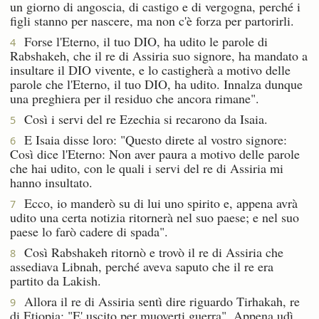
un giorno di angoscia, di castigo e di vergogna, perché i
figli stanno per nascere, ma non c'è forza per partorirli.
Forse l'Eterno, il tuo DIO, ha udito le parole di
4
Rabshakeh, che il re di Assiria suo signore, ha mandato a
insultare il DIO vivente, e lo castigherà a motivo delle
parole che l'Eterno, il tuo DIO, ha udito. Innalza dunque
una preghiera per il residuo che ancora rimane".
Così i servi del re Ezechia si recarono da Isaia.
5
E Isaia disse loro: "Questo direte al vostro signore:
6
Così dice l'Eterno: Non aver paura a motivo delle parole
che hai udito, con le quali i servi del re di Assiria mi
hanno insultato.
Ecco, io manderò su di lui uno spirito e, appena avrà
7
udito una certa notizia ritornerà nel suo paese; e nel suo
paese lo farò cadere di spada".
Così Rabshakeh ritornò e trovò il re di Assiria che
8
assediava Libnah, perché aveva saputo che il re era
partito da Lakish.
Allora il re di Assiria sentì dire riguardo Tirhakah, re
9
di Etiopia: "E' uscito per muoverti guerra". Appena udì