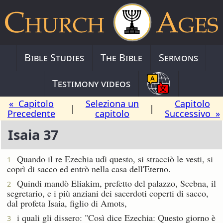
Bible Studies
The Bible
Sermons
Testimony videos
« Capitolo
Seleziona un
Capitolo
|
|
Precedente
capitolo
Successivo »
Isaia 37
Quando il re Ezechia udì questo, si stracciò le vesti, si
1
coprì di sacco ed entrò nella casa dell'Eterno.
Quindi mandò Eliakim, prefetto del palazzo, Scebna, il
2
segretario, e i più anziani dei sacerdoti coperti di sacco,
dal profeta Isaia, figlio di Amots,
i quali gli dissero: "Così dice Ezechia: Questo giorno è
3