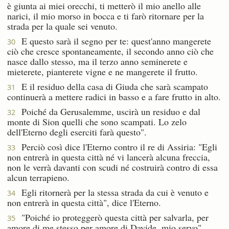
è giunta ai miei orecchi, ti metterò il mio anello alle
narici, il mio morso in bocca e ti farò ritornare per la
strada per la quale sei venuto.
E questo sarà il segno per te: quest'anno mangerete
30
ciò che cresce spontaneamente, il secondo anno ciò che
nasce dallo stesso, ma il terzo anno seminerete e
mieterete, pianterete vigne e ne mangerete il frutto.
E il residuo della casa di Giuda che sarà scampato
31
continuerà a mettere radici in basso e a fare frutto in alto.
Poiché da Gerusalemme, uscirà un residuo e dal
32
monte di Sion quelli che sono scampati. Lo zelo
dell'Eterno degli eserciti farà questo".
Perciò così dice l'Eterno contro il re di Assiria: "Egli
33
non entrerà in questa città né vi lancerà alcuna freccia,
non le verrà davanti con scudi né costruirà contro di essa
alcun terrapieno.
Egli ritornerà per la stessa strada da cui è venuto e
34
non entrerà in questa città", dice l'Eterno.
"Poiché io proteggerò questa città per salvarla, per
35
amore di me stesso per amore di Davide, mio servo".