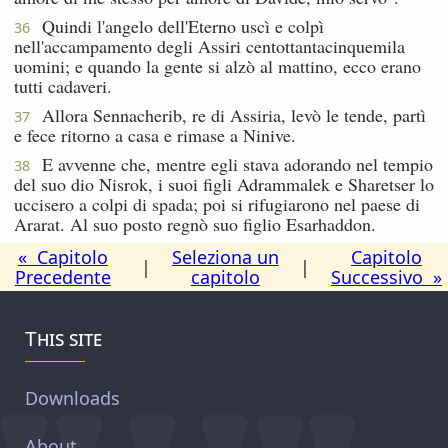
Quindi l'angelo dell'Eterno uscì e colpì
36
nell'accampamento degli Assiri centottantacinquemila
uomini; e quando la gente si alzò al mattino, ecco erano
tutti cadaveri.
Allora Sennacherib, re di Assiria, levò le tende, partì
37
e fece ritorno a casa e rimase a Ninive.
E avvenne che, mentre egli stava adorando nel tempio
38
del suo dio Nisrok, i suoi figli Adrammalek e Sharetser lo
uccisero a colpi di spada; poi si rifugiarono nel paese di
Ararat. Al suo posto regnò suo figlio Esarhaddon.
« Capitolo
Seleziona un
Capitolo
|
|
Precedente
capitolo
Successivo »
This site
Downloads
About