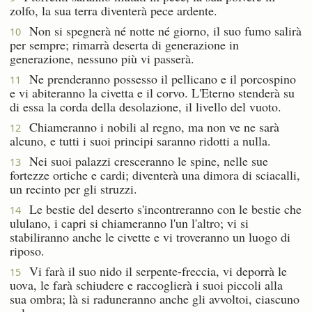
zolfo, la sua terra diventerà pece ardente.
Non si spegnerà né notte né giorno, il suo fumo salirà
10
per sempre; rimarrà deserta di generazione in
generazione, nessuno più vi passerà.
Ne prenderanno possesso il pellicano e il porcospino
11
e vi abiteranno la civetta e il corvo. L'Eterno stenderà su
di essa la corda della desolazione, il livello del vuoto.
Chiameranno i nobili al regno, ma non ve ne sarà
12
alcuno, e tutti i suoi principi saranno ridotti a nulla.
Nei suoi palazzi cresceranno le spine, nelle sue
13
fortezze ortiche e cardi; diventerà una dimora di sciacalli,
un recinto per gli struzzi.
Le bestie del deserto s'incontreranno con le bestie che
14
ululano, i capri si chiameranno l'un l'altro; vi si
stabiliranno anche le civette e vi troveranno un luogo di
riposo.
Vi farà il suo nido il serpente-freccia, vi deporrà le
15
uova, le farà schiudere e raccoglierà i suoi piccoli alla
sua ombra; là si raduneranno anche gli avvoltoi, ciascuno