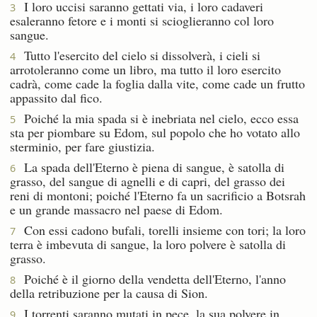
I loro uccisi saranno gettati via, i loro cadaveri
3
esaleranno fetore e i monti si scioglieranno col loro
sangue.
Tutto l'esercito del cielo si dissolverà, i cieli si
4
arrotoleranno come un libro, ma tutto il loro esercito
cadrà, come cade la foglia dalla vite, come cade un frutto
appassito dal fico.
Poiché la mia spada si è inebriata nel cielo, ecco essa
5
sta per piombare su Edom, sul popolo che ho votato allo
sterminio, per fare giustizia.
La spada dell'Eterno è piena di sangue, è satolla di
6
grasso, del sangue di agnelli e di capri, del grasso dei
reni di montoni; poiché l'Eterno fa un sacrificio a Botsrah
e un grande massacro nel paese di Edom.
Con essi cadono bufali, torelli insieme con tori; la loro
7
terra è imbevuta di sangue, la loro polvere è satolla di
grasso.
Poiché è il giorno della vendetta dell'Eterno, l'anno
8
della retribuzione per la causa di Sion.
I torrenti saranno mutati in pece, la sua polvere in
9