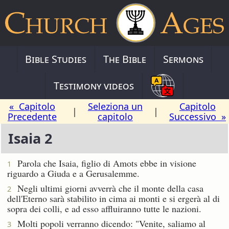
Bible Studies
The Bible
Sermons
Testimony videos
« Capitolo
Seleziona un
Capitolo
|
|
Precedente
capitolo
Successivo »
Isaia 2
Parola che Isaia, figlio di Amots ebbe in visione
1
riguardo a Giuda e a Gerusalemme.
Negli ultimi giorni avverrà che il monte della casa
2
dell'Eterno sarà stabilito in cima ai monti e si ergerà al di
sopra dei colli, e ad esso affluiranno tutte le nazioni.
Molti popoli verranno dicendo: "Venite, saliamo al
3