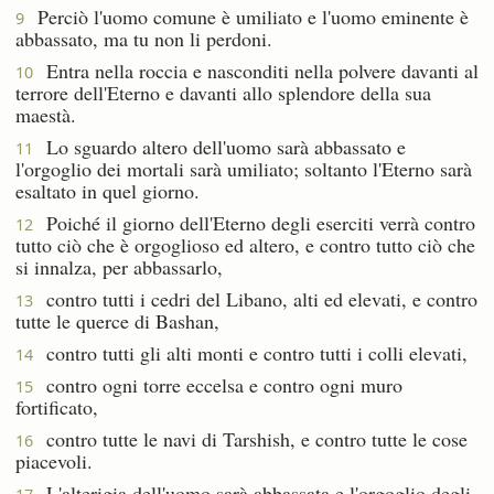
Perciò l'uomo comune è umiliato e l'uomo eminente è
9
abbassato, ma tu non li perdoni.
Entra nella roccia e nasconditi nella polvere davanti al
10
terrore dell'Eterno e davanti allo splendore della sua
maestà.
Lo sguardo altero dell'uomo sarà abbassato e
11
l'orgoglio dei mortali sarà umiliato; soltanto l'Eterno sarà
esaltato in quel giorno.
Poiché il giorno dell'Eterno degli eserciti verrà contro
12
tutto ciò che è orgoglioso ed altero, e contro tutto ciò che
si innalza, per abbassarlo,
contro tutti i cedri del Libano, alti ed elevati, e contro
13
tutte le querce di Bashan,
contro tutti gli alti monti e contro tutti i colli elevati,
14
contro ogni torre eccelsa e contro ogni muro
15
fortificato,
contro tutte le navi di Tarshish, e contro tutte le cose
16
piacevoli.
L'alterigia dell'uomo sarà abbassata e l'orgoglio degli