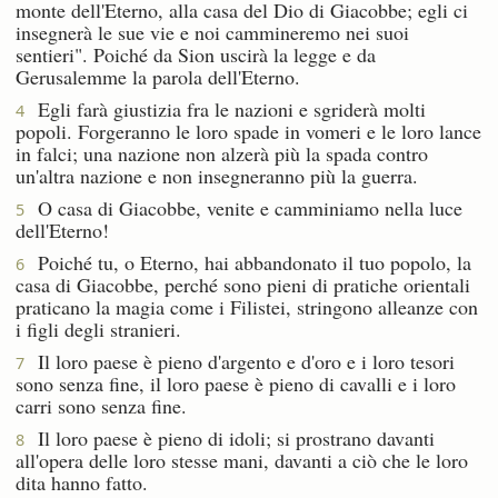
monte dell'Eterno, alla casa del Dio di Giacobbe; egli ci
insegnerà le sue vie e noi cammineremo nei suoi
sentieri". Poiché da Sion uscirà la legge e da
Gerusalemme la parola dell'Eterno.
Egli farà giustizia fra le nazioni e sgriderà molti
4
popoli. Forgeranno le loro spade in vomeri e le loro lance
in falci; una nazione non alzerà più la spada contro
un'altra nazione e non insegneranno più la guerra.
O casa di Giacobbe, venite e camminiamo nella luce
5
dell'Eterno!
Poiché tu, o Eterno, hai abbandonato il tuo popolo, la
6
casa di Giacobbe, perché sono pieni di pratiche orientali
praticano la magia come i Filistei, stringono alleanze con
i figli degli stranieri.
Il loro paese è pieno d'argento e d'oro e i loro tesori
7
sono senza fine, il loro paese è pieno di cavalli e i loro
carri sono senza fine.
Il loro paese è pieno di idoli; si prostrano davanti
8
all'opera delle loro stesse mani, davanti a ciò che le loro
dita hanno fatto.