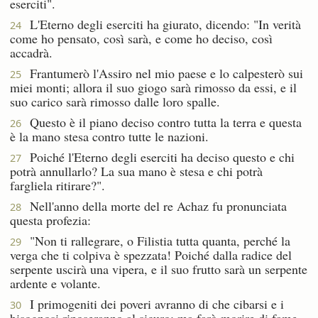
eserciti".
L'Eterno degli eserciti ha giurato, dicendo: "In verità
24
come ho pensato, così sarà, e come ho deciso, così
accadrà.
Frantumerò l'Assiro nel mio paese e lo calpesterò sui
25
miei monti; allora il suo giogo sarà rimosso da essi, e il
suo carico sarà rimosso dalle loro spalle.
Questo è il piano deciso contro tutta la terra e questa
26
è la mano stesa contro tutte le nazioni.
Poiché l'Eterno degli eserciti ha deciso questo e chi
27
potrà annullarlo? La sua mano è stesa e chi potrà
fargliela ritirare?".
Nell'anno della morte del re Achaz fu pronunciata
28
questa profezia:
"Non ti rallegrare, o Filistia tutta quanta, perché la
29
verga che ti colpiva è spezzata! Poiché dalla radice del
serpente uscirà una vipera, e il suo frutto sarà un serpente
ardente e volante.
I primogeniti dei poveri avranno di che cibarsi e i
30
bisognosi riposeranno al sicuro; ma farò morire di fame