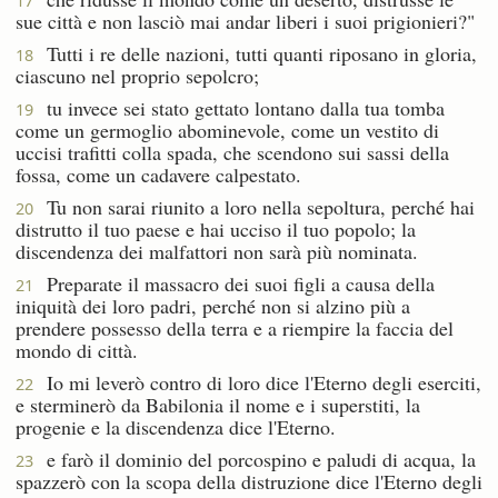
17
sue città e non lasciò mai andar liberi i suoi prigionieri?"
Tutti i re delle nazioni, tutti quanti riposano in gloria,
18
ciascuno nel proprio sepolcro;
tu invece sei stato gettato lontano dalla tua tomba
19
come un germoglio abominevole, come un vestito di
uccisi trafitti colla spada, che scendono sui sassi della
fossa, come un cadavere calpestato.
Tu non sarai riunito a loro nella sepoltura, perché hai
20
distrutto il tuo paese e hai ucciso il tuo popolo; la
discendenza dei malfattori non sarà più nominata.
Preparate il massacro dei suoi figli a causa della
21
iniquità dei loro padri, perché non si alzino più a
prendere possesso della terra e a riempire la faccia del
mondo di città.
Io mi leverò contro di loro dice l'Eterno degli eserciti,
22
e sterminerò da Babilonia il nome e i superstiti, la
progenie e la discendenza dice l'Eterno.
e farò il dominio del porcospino e paludi di acqua, la
23
spazzerò con la scopa della distruzione dice l'Eterno degli