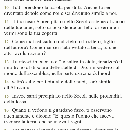
Tutti prendono la parola per dirti: Anche tu sei
10
diventato debole come noi e sei divenuto simile a noi.
Il tuo fasto è precipitato nello Sceol assieme al suono
11
delle tue arpe; sotto di te si stende un letto di vermi e i
vermi sono la tua coperta
Come mai sei caduto dal cielo, o Lucifero, figlio
12
dell'aurora? Come mai sei stato gettato a terra, tu che
atterravi le nazioni?
Tu dicevi in cuor tuo: "Io salirò in cielo, innalzerò il
13
mio trono al di sopra delle stelle di Dio; mi siederò sul
monte dell'assemblea, nella parte estrema del nord;
salirò sulle parti più alte delle nubi, sarò simile
14
all'Altissimo".
Invece sarai precipitato nello Sceol, nelle profondità
15
della fossa,
Quanti ti vedono ti guardano fisso, ti osservano
16
attentamente e dicono: "E' questo l'uomo che faceva
tremare la terra, che scuoteva i regni,
che ridusse il mondo come un deserto, distrusse le