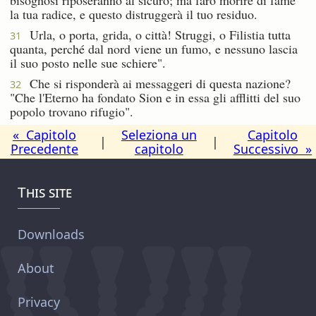
la tua radice, e questo distruggerà il tuo residuo.
Urla, o porta, grida, o città! Struggi, o Filistia tutta
31
quanta, perché dal nord viene un fumo, e nessuno lascia
il suo posto nelle sue schiere".
Che si risponderà ai messaggeri di questa nazione?
32
"Che l'Eterno ha fondato Sion e in essa gli afflitti del suo
popolo trovano rifugio".
« Capitolo
Seleziona un
Capitolo
|
|
Precedente
capitolo
Successivo »
This site
Downloads
About
Privacy