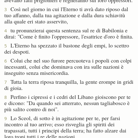
Così nel giorno in cui l'Eterno ti avrà dato riposo dal
3
tuo affanno, dalla tua agitazione e dalla dura schiavitù
alla quale eri stato asservito,
tu pronunzierai questa sentenza sul re di Babilonia e
4
dirai: "Come è finito l'oppressore, l'esattrice d'oro è finita.
L'Eterno ha spezzato il bastone degli empi, lo scettro
5
dei despoti.
Colui che nel suo furore percuoteva i popoli con colpi
6
incessanti, colui che dominava con ira sulle nazioni è
inseguito senza misericordia.
Tutta la terra riposa tranquilla, la gente erompe in gridi
7
di gioia.
Perfino i cipressi e i cedri del Libano gioiscono per te
8
e dicono: "Da quando sei atterrato, nessun tagliabosco è
più salito contro di noi".
Lo Sceol, di sotto è in agitazione per te, per farsi
9
incontro al tuo arrivo; esso risveglia gli spiriti dei
trapassati, tutti i principi della terra; ha fatto alzare dai
loro troni tutti i re delle nazioni.