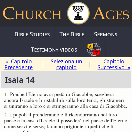
Bible Studies
The Bible
Sermons
Testimony videos
« Capitolo
Seleziona un
Capitolo
|
|
Precedente
capitolo
Successivo »
Isaia 14
Poiché l'Eterno avrà pietà di Giacobbe, sceglierà
1
ancora Israele e li ristabilirà sulla loro terra, gli stranieri
si uniranno a loro e si stringeranno alla casa di Giacobbe.
I popoli li prenderanno e li ricondurranno nel loro
2
paese e la casa d'Israele li possederà nel paese dell'Eterno
come servi e serve; faranno prigionieri quelli che li
avevano fatti prigionieri e regneranno sui loro oppressori.