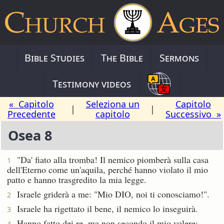
Bible Studies
The Bible
Sermons
Testimony videos
« Capitolo
Seleziona un
Capitolo
|
|
Precedente
capitolo
Successivo »
Osea 8
"Da' fiato alla tromba! Il nemico piomberà sulla casa
1
dell'Eterno come un'aquila, perché hanno violato il mio
patto e hanno trasgredito la mia legge.
Israele griderà a me: "Mio DIO, noi ti conosciamo!".
2
Israele ha rigettato il bene, il nemico lo inseguirà.
3
Hanno fatto dei re, ma non secondo il mio volere;
4