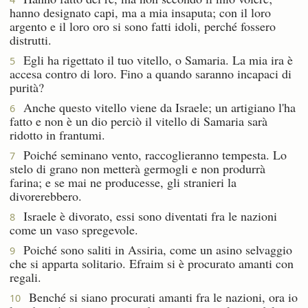
hanno designato capi, ma a mia insaputa; con il loro
argento e il loro oro si sono fatti idoli, perché fossero
distrutti.
Egli ha rigettato il tuo vitello, o Samaria. La mia ira è
5
accesa contro di loro. Fino a quando saranno incapaci di
purità?
Anche questo vitello viene da Israele; un artigiano l'ha
6
fatto e non è un dio perciò il vitello di Samaria sarà
ridotto in frantumi.
Poiché seminano vento, raccoglieranno tempesta. Lo
7
stelo di grano non metterà germogli e non produrrà
farina; e se mai ne producesse, gli stranieri la
divorerebbero.
Israele è divorato, essi sono diventati fra le nazioni
8
come un vaso spregevole.
Poiché sono saliti in Assiria, come un asino selvaggio
9
che si apparta solitario. Efraim si è procurato amanti con
regali.
Benché si siano procurati amanti fra le nazioni, ora io
10