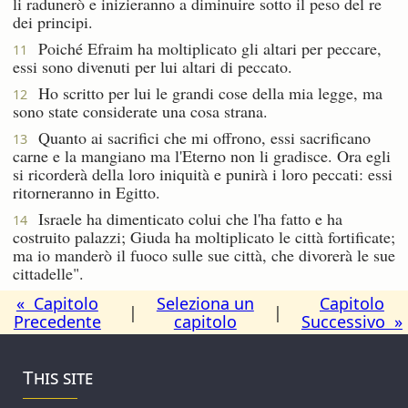
li radunerò e inizieranno a diminuire sotto il peso del re
dei principi.
Poiché Efraim ha moltiplicato gli altari per peccare,
11
essi sono divenuti per lui altari di peccato.
Ho scritto per lui le grandi cose della mia legge, ma
12
sono state considerate una cosa strana.
Quanto ai sacrifici che mi offrono, essi sacrificano
13
carne e la mangiano ma l'Eterno non li gradisce. Ora egli
si ricorderà della loro iniquità e punirà i loro peccati: essi
ritorneranno in Egitto.
Israele ha dimenticato colui che l'ha fatto e ha
14
costruito palazzi; Giuda ha moltiplicato le città fortificate;
ma io manderò il fuoco sulle sue città, che divorerà le sue
cittadelle".
« Capitolo
Seleziona un
Capitolo
|
|
Precedente
capitolo
Successivo »
This site