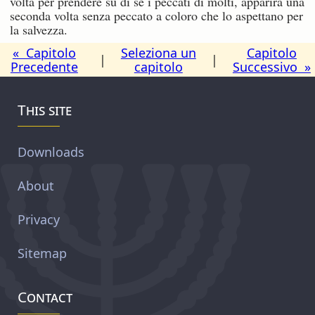
volta per prendere su di sé i peccati di molti, apparirà una
seconda volta senza peccato a coloro che lo aspettano per
la salvezza.
« Capitolo
Seleziona un
Capitolo
|
|
Precedente
capitolo
Successivo »
This site
Downloads
About
Privacy
Sitemap
Contact