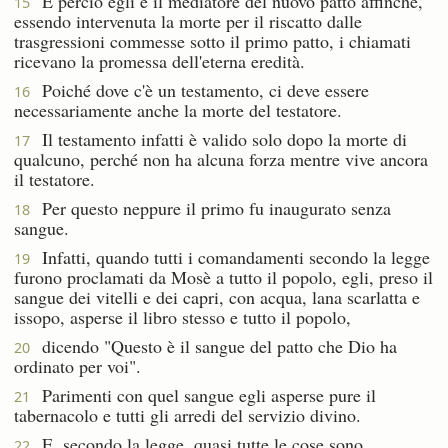
E perciò egli è il mediatore del nuovo patto affinché,
15
essendo intervenuta la morte per il riscatto dalle
trasgressioni commesse sotto il primo patto, i chiamati
ricevano la promessa dell'eterna eredità.
Poiché dove c'è un testamento, ci deve essere
16
necessariamente anche la morte del testatore.
Il testamento infatti è valido solo dopo la morte di
17
qualcuno, perché non ha alcuna forza mentre vive ancora
il testatore.
Per questo neppure il primo fu inaugurato senza
18
sangue.
Infatti, quando tutti i comandamenti secondo la legge
19
furono proclamati da Mosè a tutto il popolo, egli, preso il
sangue dei vitelli e dei capri, con acqua, lana scarlatta e
issopo, asperse il libro stesso e tutto il popolo,
dicendo "Questo è il sangue del patto che Dio ha
20
ordinato per voi".
Parimenti con quel sangue egli asperse pure il
21
tabernacolo e tutti gli arredi del servizio divino.
E, secondo la legge, quasi tutte le cose sono
22