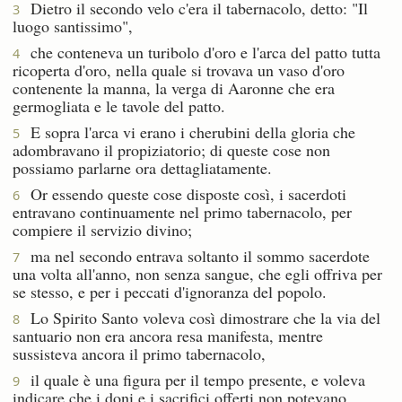
Dietro il secondo velo c'era il tabernacolo, detto: "Il
3
luogo santissimo",
che conteneva un turibolo d'oro e l'arca del patto tutta
4
ricoperta d'oro, nella quale si trovava un vaso d'oro
contenente la manna, la verga di Aaronne che era
germogliata e le tavole del patto.
E sopra l'arca vi erano i cherubini della gloria che
5
adombravano il propiziatorio; di queste cose non
possiamo parlarne ora dettagliatamente.
Or essendo queste cose disposte così, i sacerdoti
6
entravano continuamente nel primo tabernacolo, per
compiere il servizio divino;
ma nel secondo entrava soltanto il sommo sacerdote
7
una volta all'anno, non senza sangue, che egli offriva per
se stesso, e per i peccati d'ignoranza del popolo.
Lo Spirito Santo voleva così dimostrare che la via del
8
santuario non era ancora resa manifesta, mentre
sussisteva ancora il primo tabernacolo,
il quale è una figura per il tempo presente, e voleva
9
indicare che i doni e i sacrifici offerti non potevano