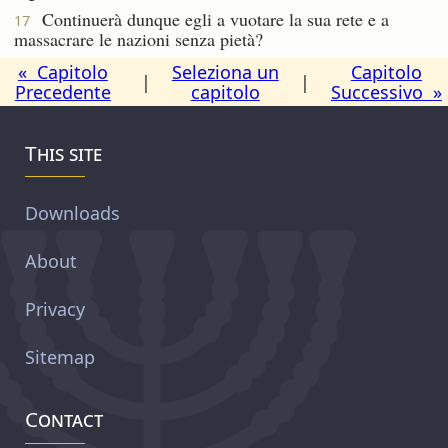
Continuerà dunque egli a vuotare la sua rete e a
17
massacrare le nazioni senza pietà?
« Capitolo
Seleziona un
Capitolo
|
|
Precedente
capitolo
Successivo »
This site
Downloads
About
Privacy
Sitemap
Contact