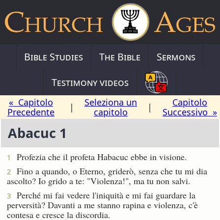
Bible Studies
The Bible
Sermons
Testimony videos
« Capitolo
Seleziona un
Capitolo
|
|
Precedente
capitolo
Successivo »
Abacuc 1
Profezia che il profeta Habacuc ebbe in visione.
1
Fino a quando, o Eterno, griderò, senza che tu mi dia
2
ascolto? Io grido a te: "Violenza!", ma tu non salvi.
Perché mi fai vedere l'iniquità e mi fai guardare la
3
perversità? Davanti a me stanno rapina e violenza, c'è
contesa e cresce la discordia.