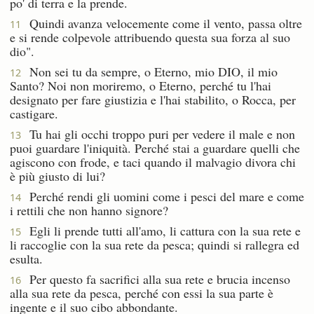
po' di terra e la prende.
Quindi avanza velocemente come il vento, passa oltre
11
e si rende colpevole attribuendo questa sua forza al suo
dio".
Non sei tu da sempre, o Eterno, mio DIO, il mio
12
Santo? Noi non moriremo, o Eterno, perché tu l'hai
designato per fare giustizia e l'hai stabilito, o Rocca, per
castigare.
Tu hai gli occhi troppo puri per vedere il male e non
13
puoi guardare l'iniquità. Perché stai a guardare quelli che
agiscono con frode, e taci quando il malvagio divora chi
è più giusto di lui?
Perché rendi gli uomini come i pesci del mare e come
14
i rettili che non hanno signore?
Egli li prende tutti all'amo, li cattura con la sua rete e
15
li raccoglie con la sua rete da pesca; quindi si rallegra ed
esulta.
Per questo fa sacrifici alla sua rete e brucia incenso
16
alla sua rete da pesca, perché con essi la sua parte è
ingente e il suo cibo abbondante.