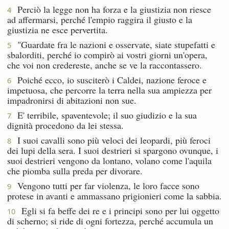
Perciò la legge non ha forza e la giustizia non riesce
4
ad affermarsi, perché l'empio raggira il giusto e la
giustizia ne esce pervertita.
"Guardate fra le nazioni e osservate, siate stupefatti e
5
sbalorditi, perché io compirò ai vostri giorni un'opera,
che voi non credereste, anche se ve la raccontassero.
Poiché ecco, io susciterò i Caldei, nazione feroce e
6
impetuosa, che percorre la terra nella sua ampiezza per
impadronirsi di abitazioni non sue.
E' terribile, spaventevole; il suo giudizio e la sua
7
dignità procedono da lei stessa.
I suoi cavalli sono più veloci dei leopardi, più feroci
8
dei lupi della sera. I suoi destrieri si spargono ovunque, i
suoi destrieri vengono da lontano, volano come l'aquila
che piomba sulla preda per divorare.
Vengono tutti per far violenza, le loro facce sono
9
protese in avanti e ammassano prigionieri come la sabbia.
Egli si fa beffe dei re e i principi sono per lui oggetto
10
di scherno; si ride di ogni fortezza, perché accumula un