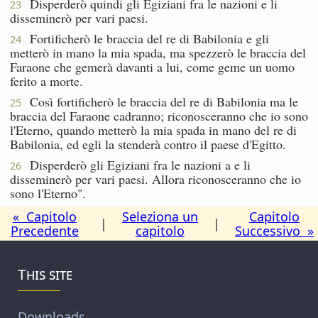
Disperderò quindi gli Egiziani fra le nazioni e li
23
disseminerò per vari paesi.
Fortificherò le braccia del re di Babilonia e gli
24
metterò in mano la mia spada, ma spezzerò le braccia del
Faraone che gemerà davanti a lui, come geme un uomo
ferito a morte.
Così fortificherò le braccia del re di Babilonia ma le
25
braccia del Faraone cadranno; riconosceranno che io sono
l'Eterno, quando metterò la mia spada in mano del re di
Babilonia, ed egli la stenderà contro il paese d'Egitto.
Disperderò gli Egiziani fra le nazioni a e li
26
disseminerò per vari paesi. Allora riconosceranno che io
sono l'Eterno".
« Capitolo
Seleziona un
Capitolo
|
|
Precedente
capitolo
Successivo »
This site
Downloads