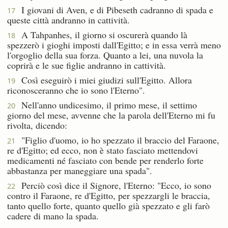
I giovani di Aven, e di Pibeseth cadranno di spada e
17
queste città andranno in cattività.
A Tahpanhes, il giorno si oscurerà quando là
18
spezzerò i gioghi imposti dall'Egitto; e in essa verrà meno
l'orgoglio della sua forza. Quanto a lei, una nuvola la
coprirà e le sue figlie andranno in cattività.
Così eseguirò i miei giudizi sull'Egitto. Allora
19
riconosceranno che io sono l'Eterno".
Nell'anno undicesimo, il primo mese, il settimo
20
giorno del mese, avvenne che la parola dell'Eterno mi fu
rivolta, dicendo:
"Figlio d'uomo, io ho spezzato il braccio del Faraone,
21
re d'Egitto; ed ecco, non è stato fasciato mettendovi
medicamenti né fasciato con bende per renderlo forte
abbastanza per maneggiare una spada".
Perciò così dice il Signore, l'Eterno: "Ecco, io sono
22
contro il Faraone, re d'Egitto, per spezzargli le braccia,
tanto quello forte, quanto quello già spezzato e gli farò
cadere di mano la spada.