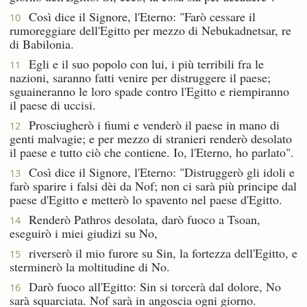
Così dice il Signore, l'Eterno: "Farò cessare il
10
rumoreggiare dell'Egitto per mezzo di Nebukadnetsar, re
di Babilonia.
Egli e il suo popolo con lui, i più terribili fra le
11
nazioni, saranno fatti venire per distruggere il paese;
sguaineranno le loro spade contro l'Egitto e riempiranno
il paese di uccisi.
Prosciugherò i fiumi e venderò il paese in mano di
12
genti malvagie; e per mezzo di stranieri renderò desolato
il paese e tutto ciò che contiene. Io, l'Eterno, ho parlato".
Così dice il Signore, l'Eterno: "Distruggerò gli idoli e
13
farò sparire i falsi dèi da Nof; non ci sarà più principe dal
paese d'Egitto e metterò lo spavento nel paese d'Egitto.
Renderò Pathros desolata, darò fuoco a Tsoan,
14
eseguirò i miei giudizi su No,
riverserò il mio furore su Sin, la fortezza dell'Egitto, e
15
sterminerò la moltitudine di No.
Darò fuoco all'Egitto: Sin si torcerà dal dolore, No
16
sarà squarciata. Nof sarà in angoscia ogni giorno.