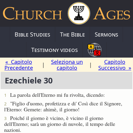
Bible Studies
The Bible
Sermons
Testimony videos
« Capitolo
Seleziona un
Capitolo
|
|
Precedente
capitolo
Successivo »
Ezechiele 30
La parola dell'Eterno mi fu rivolta, dicendo:
1
"Figlio d'uomo, profetizza e di' Così dice il Signore,
2
l'Eterno: Gemete: ahimè, il giorno!
Poiché il giorno è vicino, è vicino il giorno
3
dell'Eterno; sarà un giorno di nuvole, il tempo delle
nazioni.