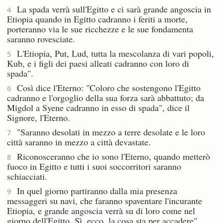
La spada verrà sull'Egitto e ci sarà grande angoscia in
4
Etiopia quando in Egitto cadranno i feriti a morte,
porteranno via le sue ricchezze e le sue fondamenta
saranno rovesciate.
L'Etiopia, Put, Lud, tutta la mescolanza di vari popoli,
5
Kub, e i figli dei paesi alleati cadranno con loro di
spada".
Così dice l'Eterno: "Coloro che sostengono l'Egitto
6
cadranno e l'orgoglio della sua forza sarà abbattuto; da
Migdol a Syene cadranno in esso di spada", dice il
Signore, l'Eterno.
"Saranno desolati in mezzo a terre desolate e le loro
7
città saranno in mezzo a città devastate.
Riconosceranno che io sono l'Eterno, quando metterò
8
fuoco in Egitto e tutti i suoi soccorritori saranno
schiacciati.
In quel giorno partiranno dalla mia presenza
9
messaggeri su navi, che faranno spaventare l'incurante
Etiopia, e grande angoscia verrà su di loro come nel
giorno dell'Egitto. Sì, ecco, la cosa sta per accadere".