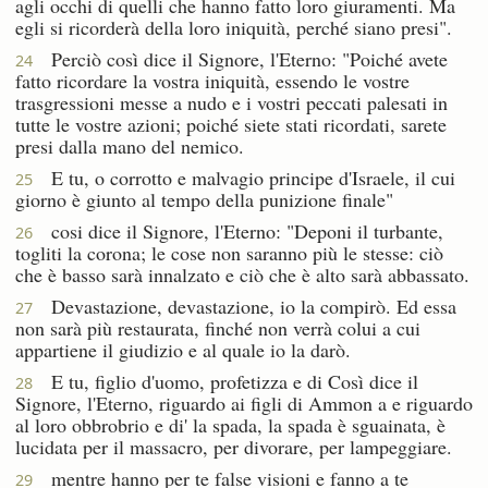
agli occhi di quelli che hanno fatto loro giuramenti. Ma
egli si ricorderà della loro iniquità, perché siano presi".
Perciò così dice il Signore, l'Eterno: "Poiché avete
24
fatto ricordare la vostra iniquità, essendo le vostre
trasgressioni messe a nudo e i vostri peccati palesati in
tutte le vostre azioni; poiché siete stati ricordati, sarete
presi dalla mano del nemico.
E tu, o corrotto e malvagio principe d'Israele, il cui
25
giorno è giunto al tempo della punizione finale"
cosi dice il Signore, l'Eterno: "Deponi il turbante,
26
togliti la corona; le cose non saranno più le stesse: ciò
che è basso sarà innalzato e ciò che è alto sarà abbassato.
Devastazione, devastazione, io la compirò. Ed essa
27
non sarà più restaurata, finché non verrà colui a cui
appartiene il giudizio e al quale io la darò.
E tu, figlio d'uomo, profetizza e di Così dice il
28
Signore, l'Eterno, riguardo ai figli di Ammon a e riguardo
al loro obbrobrio e di' la spada, la spada è sguainata, è
lucidata per il massacro, per divorare, per lampeggiare.
mentre hanno per te false visioni e fanno a te
29