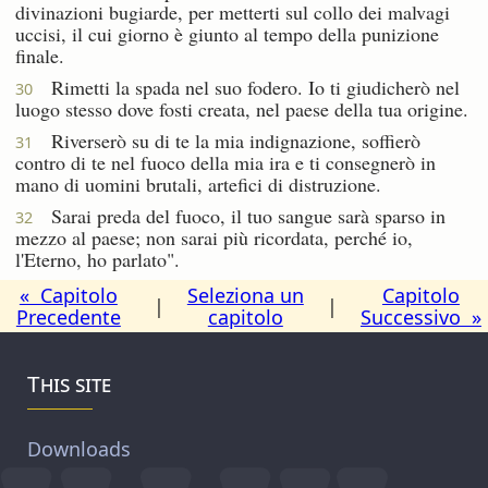
divinazioni bugiarde, per metterti sul collo dei malvagi
uccisi, il cui giorno è giunto al tempo della punizione
finale.
Rimetti la spada nel suo fodero. Io ti giudicherò nel
30
luogo stesso dove fosti creata, nel paese della tua origine.
Riverserò su di te la mia indignazione, soffierò
31
contro di te nel fuoco della mia ira e ti consegnerò in
mano di uomini brutali, artefici di distruzione.
Sarai preda del fuoco, il tuo sangue sarà sparso in
32
mezzo al paese; non sarai più ricordata, perché io,
l'Eterno, ho parlato".
« Capitolo
Seleziona un
Capitolo
|
|
Precedente
capitolo
Successivo »
This site
Downloads