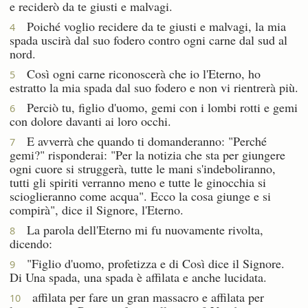
e reciderò da te giusti e malvagi.
Poiché voglio recidere da te giusti e malvagi, la mia
4
spada uscirà dal suo fodero contro ogni carne dal sud al
nord.
Così ogni carne riconoscerà che io l'Eterno, ho
5
estratto la mia spada dal suo fodero e non vi rientrerà più.
Perciò tu, figlio d'uomo, gemi con i lombi rotti e gemi
6
con dolore davanti ai loro occhi.
E avverrà che quando ti domanderanno: "Perché
7
gemi?" risponderai: "Per la notizia che sta per giungere
ogni cuore si struggerà, tutte le mani s'indeboliranno,
tutti gli spiriti verranno meno e tutte le ginocchia si
scioglieranno come acqua". Ecco la cosa giunge e si
compirà", dice il Signore, l'Eterno.
La parola dell'Eterno mi fu nuovamente rivolta,
8
dicendo:
"Figlio d'uomo, profetizza e di Così dice il Signore.
9
Di Una spada, una spada è affilata e anche lucidata.
affilata per fare un gran massacro e affilata per
10