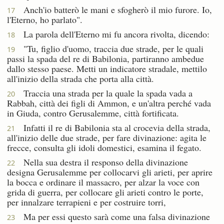
Anch'io batterò le mani e sfogherò il mio furore. Io,
17
l'Eterno, ho parlato".
La parola dell'Eterno mi fu ancora rivolta, dicendo:
18
"Tu, figlio d'uomo, traccia due strade, per le quali
19
passi la spada del re di Babilonia, partiranno ambedue
dallo stesso paese. Metti un indicatore stradale, mettilo
all'inizio della strada che porta alla città.
Traccia una strada per la quale la spada vada a
20
Rabbah, città dei figli di Ammon, e un'altra perché vada
in Giuda, contro Gerusalemme, città fortificata.
Infatti il re di Babilonia sta al crocevia della strada,
21
all'inizio delle due strade, per fare divinazione: agita le
frecce, consulta gli idoli domestici, esamina il fegato.
Nella sua destra il responso della divinazione
22
designa Gerusalemme per collocarvi gli arieti, per aprire
la bocca e ordinare il massacro, per alzar la voce con
grida di guerra, per collocare gli arieti contro le porte,
per innalzare terrapieni e per costruire torri,
Ma per essi questo sarà come una falsa divinazione
23