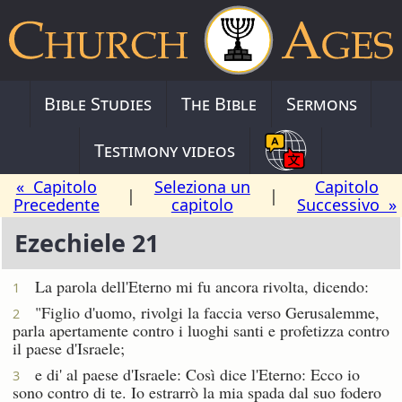
Bible Studies
The Bible
Sermons
Testimony videos
« Capitolo
Seleziona un
Capitolo
|
|
Precedente
capitolo
Successivo »
Ezechiele 21
La parola dell'Eterno mi fu ancora rivolta, dicendo:
1
"Figlio d'uomo, rivolgi la faccia verso Gerusalemme,
2
parla apertamente contro i luoghi santi e profetizza contro
il paese d'Israele;
e di' al paese d'Israele: Così dice l'Eterno: Ecco io
3
sono contro di te. Io estrarrò la mia spada dal suo fodero