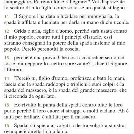
lampeggiare. Potremo forse rallegrarci? Voi disprezzate
lo scettro di mio figlio come se fosse un qualsiasi legno.
Il Signore l'ha data a lucidare per impugnarla, la
11
spada è affilata e lucidata per darla in mano di chi uccide.
Grida e urla, figlio d'uomo, perché sarà usata contro
12
il mio popolo, contro tutti i principi d'Israele, essi
saranno consegnati in potere della spada insieme al mio
popolo. Perciò percuotiti la coscia,
perché è una prova. Che cosa accadrebbe se non ci
13
fosse più neppure lo scettro sprezzante?", dice il Signore,
l'Eterno.
"Perciò tu, figlio d'uomo, profetizza e batti le mani,
14
lascia che la spada raddoppi e triplichi i suoi colpi: è la
spada del massacro, è la spada del grande massacro, che
li circonda da ogni lato.
Ho rivolto la punta della spada contro tutte le loro
15
porte perché il loro cuore si strugga e molti cadano. Ah è
fatta per brillare, è affilata per il massacro.
Spada, sii spietata, volgiti a destra volgiti a sinistra,
16
ovunque è diretta la tua lama.