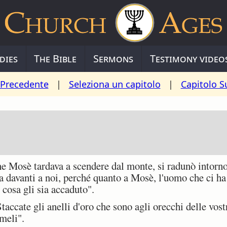
dies
The Bible
Sermons
Testimony video
 Precedente
|
Seleziona un capitolo
|
Capitolo S
 Mosè tardava a scendere dal monte, si radunò intorno
a davanti a noi, perché quanto a Mosè, l'uomo che ci ha 
cosa gli sia accaduto".
ccate gli anelli d'oro che sono agli orecchi delle vostre
emeli".