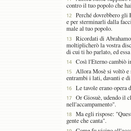
contro il tuo popolo che ha
Perché dovrebbero gli Egi
12
e per sterminarli dalla facc
male al tuo popolo.
Ricordati di Abrahamo, d'
13
moltiplicherò la vostra dis
di cui ti ho parlato, ed ess
Così l'Eterno cambiò int
14
Allora Mosè si voltò e s
15
entrambi i lati, davanti e di
Le tavole erano opera di 
16
Or Giosuè, udendo il cl
17
nell'accampamento".
Ma egli rispose: "Questo 
18
gente che canta".
Come fu vicino all'accamp
19