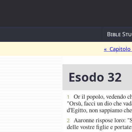
Bible Stu
« Capitolo
Esodo 32
Or il popolo, vedendo che
1
"Orsù, facci un dio che vad
d'Egitto, non sappiamo che 
Aaronne rispose loro: "Sta
2
delle vostre figlie e portat