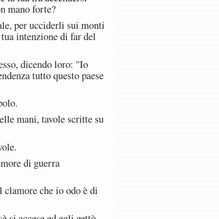
con mano forte?
le, per ucciderli sui monti
 tua intenzione di far del
esso, dicendo loro: "Io
cendenza tutto questo paese
polo.
lle mani, tavole scritte su
vole.
umore di guerra
l clamore che io odo è di
è si accese ed egli gettò