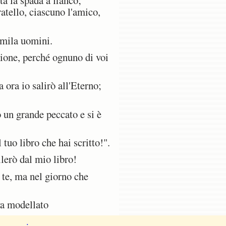
ta la spada a fianco;
ratello, ciascuno l'amico,
emila uomini.
zione, perché ognuno di voi
ra io salirò all'Eterno;
un grande peccato e si è
tuo libro che hai scritto!".
lerò dal mio libro!
 te, ma nel giorno che
va modellato