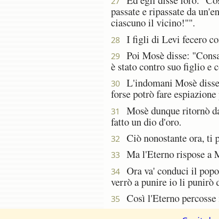
Ed egli disse loro: "Così
27
passate e ripassate da un'en
ciascuno il vicino!"".
I figli di Levi fecero c
28
Poi Mosè disse: "Consacr
29
è stato contro suo figlio e 
L'indomani Mosè disse a
30
forse potrò fare espiazione 
Mosè dunque ritornò dal
31
fatto un dio d'oro.
Ciò nonostante ora, ti pr
32
Ma l'Eterno rispose a Mo
33
Ora va' conduci il popol
34
verrò a punire io li punirò 
Così l'Eterno percosse i
35