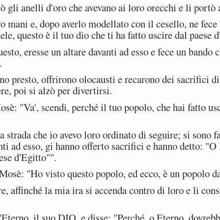
 gli anelli d'oro che avevano ai loro orecchi e li portò
ro mani e, dopo averlo modellato con il cesello, ne fece 
ele, questo è il tuo dio che ti ha fatto uscire dal paese d
to, eresse un altare davanti ad esso e fece un bando 
.
o presto, offrirono olocausti e recarono dei sacrifici d
e, poi si alzò per divertirsi.
sè: "Va', scendi, perché il tuo popolo, che hai fatto usc
 strada che io avevo loro ordinato di seguire; si sono fa
nti ad esso, gi hanno offerto sacrifici e hanno detto: "O 
aese d'Egitto"".
osè: "Ho visto questo popolo, ed ecco, è un popolo da
 affinché la mia ira si accenda contro di loro e li cons
terno, il suo DIO, e disse: "Perché, o Eterno, dovrebbe