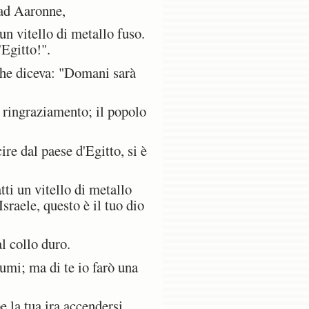
 ad Aaronne,
un vitello di metallo fuso.
'Egitto!".
che diceva: "Domani sarà
i ringraziamento; il popolo
ire dal paese d'Egitto, si è
tti un vitello di metallo
Israele, questo è il tuo dio
l collo duro.
umi; ma di te io farò una
 la tua ira accendersi