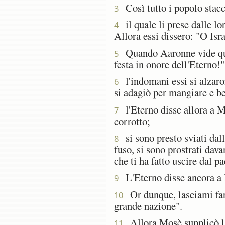
Così tutto i popolo staccò
3
il quale li prese dalle lo
4
Allora essi dissero: "O Isra
Quando Aaronne vide ques
5
festa in onore dell'Eterno!"
l'indomani essi si alzaron
6
si adagiò per mangiare e ber
l'Eterno disse allora a Mo
7
corrotto;
si sono presto sviati dalla
8
fuso, si sono prostrati dava
che ti ha fatto uscire dal p
L'Eterno disse ancora a M
9
Or dunque, lasciami fare,
10
grande nazione".
Allora Mosè supplicò l'E
11