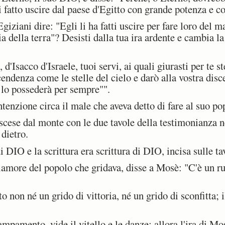
i fatto uscire dal paese d'Egitto con grande potenza e 
ziani dire: "Egli li ha fatti uscire per fare loro del ma
ia della terra"? Desisti dalla tua ira ardente e cambia la
Isacco d'Israele, tuoi servi, ai quali giurasti per te st
cendenza come le stelle del cielo e darò alla vostra dis
a lo possederà per sempre"".
enzione circa il male che aveva detto di fare al suo po
cese dal monte con le due tavole della testimonianza ne
 dietro.
DIO e la scrittura era scrittura di DIO, incisa sulle ta
amore del popolo che gridava, disse a Mosè: "C'è un r
non né un grido di vittoria, né un grido di sconfitta; i
amento, vide il vitello e le danze; allora l'ira di Mos