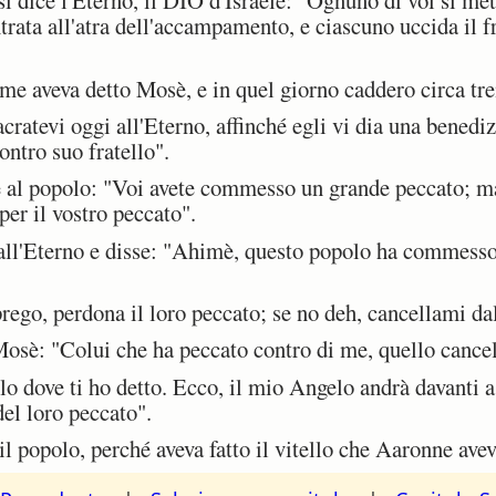
 dice l'Eterno, il DIO d'Israele: "Ognuno di voi si met
trata all'atra dell'accampamento, e ciascuno uccida il f
ome aveva detto Mosè, e in quel giorno caddero circa tr
atevi oggi all'Eterno, affinché egli vi dia una benedi
contro suo fratello".
l popolo: "Voi avete commesso un grande peccato; ma o
per il vostro peccato".
l'Eterno e disse: "Ahimè, questo popolo ha commesso 
ego, perdona il loro peccato; se no deh, cancellami dal 
sè: "Colui che ha peccato contro di me, quello cancel
o dove ti ho detto. Ecco, il mio Angelo andrà davanti a
del loro peccato".
l popolo, perché aveva fatto il vitello che Aaronne ave