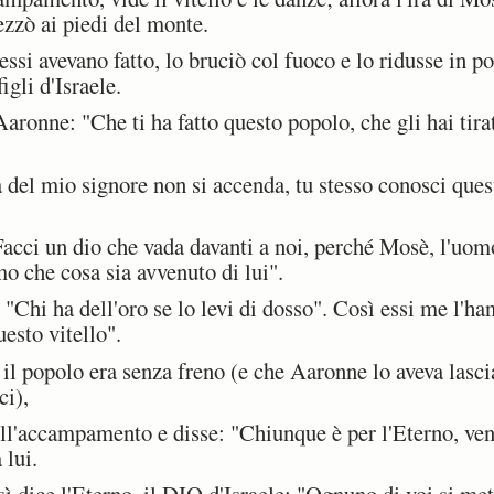
ezzò ai piedi del monte.
ssi avevano fatto, lo bruciò col fuoco e lo ridusse in po
igli d'Israele.
onne: "Che ti ha fatto questo popolo, che gli hai tira
del mio signore non si accenda, tu stesso conosci ques
cci un dio che vada davanti a noi, perché Mosè, l'uomo 
o che cosa sia avvenuto di lui".
"Chi ha dell'oro se lo levi di dosso". Così essi me l'han
uesto vitello".
 popolo era senza freno (e che Aaronne lo aveva lasci
ci),
l'accampamento e disse: "Chiunque è per l'Eterno, venga
 lui.