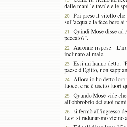
dalle mani le tavole e le sp
Poi prese il vitello che e
20
sull'acqua e la fece bere ai f
Quindi Mosè disse ad Aar
21
peccato?".
Aaronne rispose: "L'ira 
22
inclinato al male.
Essi mi hanno detto: "Fa
23
paese d'Egitto, non sappiam
Allora io ho detto loro: 
24
fuoco, e ne è uscito fuori q
Quando Mosè vide che il
25
all'obbrobrio dei suoi nemi
si fermò all'ingresso del
26
Levi si radunarono vicino a