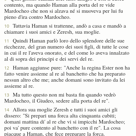
contento, ma quando Haman alla porta del re vide
Mardocheo che non si alzava né si muoveva per lui fu
pieno d'ira contro Mardocheo.
Tuttavia Haman si trattenne, andò a casa e mandò a
10
chiamare i suoi amici e Zeresh, sua moglie.
Quindi Haman parlò loro dello splendore delle sue
11
ricchezze, del gran numero dei suoi figli, di tutte le cose
in cui il re l'aveva onorato, e del come lo aveva innalzato
al di sopra dei principi e dei servi del re.
Haman aggiunse pure: "Anche la regina Ester non ha
12
fatto venire assieme al re al banchetto che ha preparato
nessun altro che me; anche domani sono invitato da lei
assieme al re.
Ma tutto questo non mi basta fin quando vedrò
13
Mardocheo, il Giudeo, sedere alla porta del re".
Allora sua moglie Zeresh e tutti i suoi amici gli
14
dissero: "Si prepari una forca alta cinquanta cubiti;
domani mattina di' al re che vi si impicchi Mardocheo;
poi va' pure contento al banchetto con il re". La cosa
piacque a Haman, che fece preparare la forca.