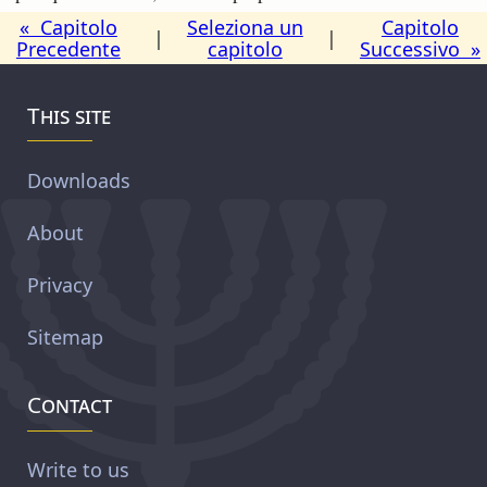
« Capitolo
Seleziona un
Capitolo
|
|
Precedente
capitolo
Successivo »
This site
Downloads
About
Privacy
Sitemap
Contact
Write to us