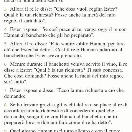
Allora il re le disse: "Che cosa vuoi, regina Ester?
3
Qual è la tua richiesta? Fosse anche la metà del mio
regno, ti sarà dato".
Ester rispose: "Se così piace al re, venga oggi il re con
4
Haman al banchetto che gli ho preparato".
Allora il re disse: "Fate venire subito Haman, per fare
5
ciò che Ester ha detto". Così il re e Haman andarono al
banchetto che Ester aveva preparato.
Mentre durante il banchetto veniva servito il vino, il re
6
disse a Ester: "Qual è la tua richiesta? Ti sarà concessa.
Che cosa domandi? Fosse anche la metà del mio regno,
sarà fatto".
Ester rispose e disse: "Ecco la mia richiesta e ciò che
7
domando:
Se ho trovato grazia agli occhi del re e se piace al re di
8
accordare la mia richiesta e di concedermi quel che
domando, venga il re con Haman al banchetto che io
preparerò loro, e domani farò come il re ha detto".
Quel giorno Haman uscì tutto allegro e con il cuore
9