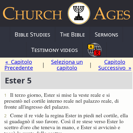
Bible Studies
The Bible
Sermons
Testimony videos
« Capitolo
Seleziona un
Capitolo
|
|
Precedente
capitolo
Successivo »
Ester 5
Il terzo giorno, Ester si mise la veste reale e si
1
presentò nel cortile interno reale nel palazzo reale, di
fronte all'ingresso del palazzo.
Come il re vide la regina Ester in piedi nel cortile, ella
2
si guadagnò il suo favore. Così il re stese verso Ester lo
scettro d'oro che teneva in mano, e Ester si avvicinò e
toccò la punta dello scettro.