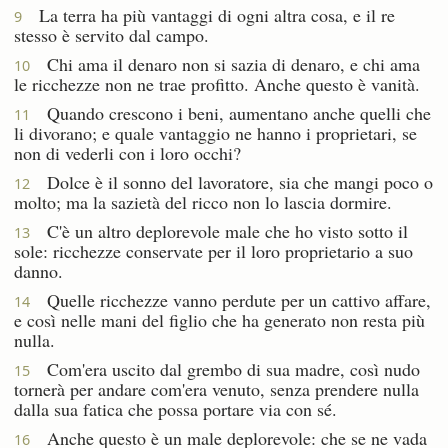
La terra ha più vantaggi di ogni altra cosa, e il re
9
stesso è servito dal campo.
Chi ama il denaro non si sazia di denaro, e chi ama
10
le ricchezze non ne trae profitto. Anche questo è vanità.
Quando crescono i beni, aumentano anche quelli che
11
li divorano; e quale vantaggio ne hanno i proprietari, se
non di vederli con i loro occhi?
Dolce è il sonno del lavoratore, sia che mangi poco o
12
molto; ma la sazietà del ricco non lo lascia dormire.
C'è un altro deplorevole male che ho visto sotto il
13
sole: ricchezze conservate per il loro proprietario a suo
danno.
Quelle ricchezze vanno perdute per un cattivo affare,
14
e così nelle mani del figlio che ha generato non resta più
nulla.
Com'era uscito dal grembo di sua madre, così nudo
15
tornerà per andare com'era venuto, senza prendere nulla
dalla sua fatica che possa portare via con sé.
Anche questo è un male deplorevole: che se ne vada
16