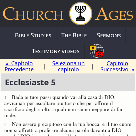
Bible Studies
The Bible
Sermons
Testimony videos
« Capitolo
Seleziona un
Capitolo
|
|
Precedente
capitolo
Successivo »
Ecclesiaste 5
Bada ai tuoi passi quando vai alla casa di DIO:
1
avvicinati per ascoltare piuttosto che per offrire il
sacrificio degli stolti, i quali non sanno neppure di far
male.
Non essere precipitoso con la tua bocca, e il tuo cuore
2
non si affretti a proferire alcuna parola davanti a DIO,
perché DIO è in cielo e tu sulla terra, perciò le tue parole