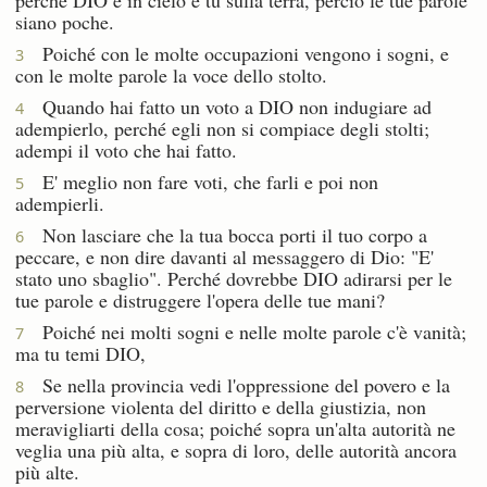
siano poche.
Poiché con le molte occupazioni vengono i sogni, e
3
con le molte parole la voce dello stolto.
Quando hai fatto un voto a DIO non indugiare ad
4
adempierlo, perché egli non si compiace degli stolti;
adempi il voto che hai fatto.
E' meglio non fare voti, che farli e poi non
5
adempierli.
Non lasciare che la tua bocca porti il tuo corpo a
6
peccare, e non dire davanti al messaggero di Dio: "E'
stato uno sbaglio". Perché dovrebbe DIO adirarsi per le
tue parole e distruggere l'opera delle tue mani?
Poiché nei molti sogni e nelle molte parole c'è vanità;
7
ma tu temi DIO,
Se nella provincia vedi l'oppressione del povero e la
8
perversione violenta del diritto e della giustizia, non
meravigliarti della cosa; poiché sopra un'alta autorità ne
veglia una più alta, e sopra di loro, delle autorità ancora
più alte.