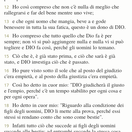
Ho così compreso che non c'è nulla di meglio che
12
rallegrarsi e far del bene mentre uno vive;
e che ogni uomo che mangia, beve a e gode
13
benessere in tutta la sua fatica, questo è un dono di DIO.
Ho compreso che tutto quello che Dio fa è per
14
sempre; non vi si può aggiungere nulla e nulla vi si può
togliere e DIO fa così, perché gli uomini lo temano.
Ciò che è, è già stato prima, e ciò che sarà è già
15
stato, e DIO investiga ciò che è passato.
Ho pure visto sotto il sole che al posto del giudizio
16
c'era empietà, e al posto della giustizia c'era empietà.
Così ho detto in cuor mio: "DIO giudicherà il giusto
17
e l'empio, perché c'è un tempo stabilito per ogni cosa e
per ogni opera".
Ho detto in cuor mio: "Riguardo alla condizione dei
18
figli degli uomini, DIO li mette alla prova, perché essi
stessi si rendano conto che sono come bestie".
Infatti tutto ciò che succede ai figli degli uomini
19
succede alle bestie; ad entrambi succede la stessa cosa.