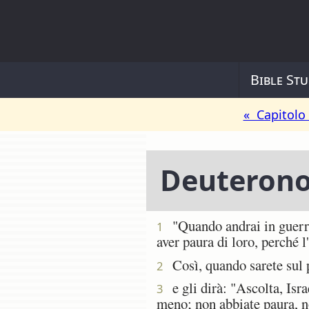
Bible Stu
« Capitolo
Deuteron
"Quando andrai in guerra 
1
aver paura di loro, perché l
Così, quando sarete sul pu
2
e gli dirà: "Ascolta, Isra
3
meno; non abbiate paura, no