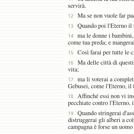
servirà.
Ma se non vuole far pace 
12
Quando poi l'Eterno il tu
13
ma le donne i bambini, il
14
come tua preda; e mangerai 
Così farai per tutte le c
15
Ma delle città di questi 
16
vita;
ma li voterai a completo 
17
Gebusei, come l'Eterno, il
Affinché essi non vi inse
18
pecchiate contro l'Eterno, 
Quando stringerai d'asse
19
distruggerai gli alberi a co
campagna è forse un uomo c