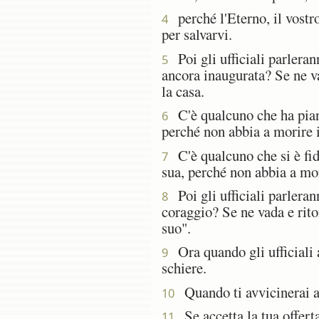
perché l'Eterno, il vostro
4
per salvarvi.
Poi gli ufficiali parleran
5
ancora inaugurata? Se ne va
la casa.
C'è qualcuno che ha pianta
6
perché non abbia a morire in
C'è qualcuno che si è fid
7
sua, perché non abbia a mori
Poi gli ufficiali parleran
8
coraggio? Se ne vada e rito
suo".
Ora quando gli ufficiali a
9
schiere.
Quando ti avvicinerai a u
10
Se accetta la tua offerta 
11