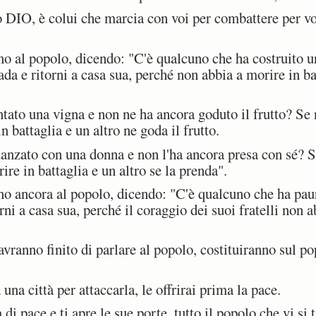
 DIO, è colui che marcia con voi per combattere per voi
no al popolo, dicendo: "C'è qualcuno che ha costruito u
da e ritorni a casa sua, perché non abbia a morire in ba
to una vigna e non ne ha ancora goduto il frutto? Se ne
 battaglia e un altro ne goda il frutto.
anzato con una donna e non l'ha ancora presa con sé? Se
re in battaglia e un altro se la prenda".
no ancora al popolo, dicendo: "C'è qualcuno che ha pau
rni a casa sua, perché il coraggio dei suoi fratelli non 
vranno finito di parlare al popolo, costituiranno sul p
na città per attaccarla, le offrirai prima la pace.
di pace e ti apre le sue porte, tutto il popolo che vi si t