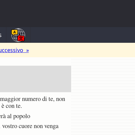
s
uccessivo »
n maggior numero di te, non
 è con te.
erà al popolo
il vostro cuore non venga