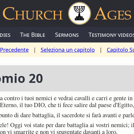
dies
The Bible
Sermons
Testimony video
 Precedente
|
Seleziona un capitolo
|
Capitolo S
omio 20
contro i tuoi nemici e vedrai cavalli e carri e gente i
'Eterno, il tuo DIO, che ti fece salire dal paese d'Egitto,
nto di dare battaglia, il sacerdote si farà avanti e parl
ele! Oggi voi state per dare battaglia ai vostri nemici; 
n vi smarrite e non vi spaventate davanti a loro,