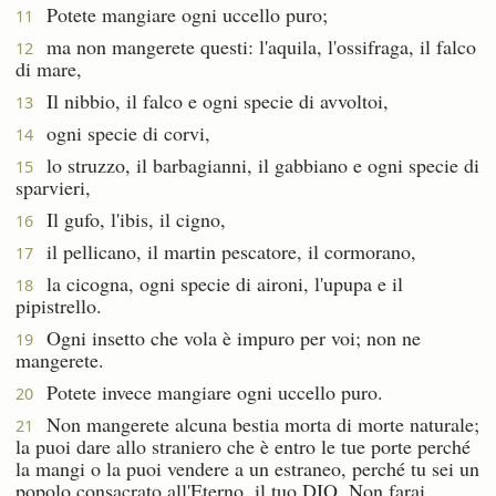
Potete mangiare ogni uccello puro;
11
ma non mangerete questi: l'aquila, l'ossifraga, il falco
12
di mare,
Il nibbio, il falco e ogni specie di avvoltoi,
13
ogni specie di corvi,
14
lo struzzo, il barbagianni, il gabbiano e ogni specie di
15
sparvieri,
Il gufo, l'ibis, il cigno,
16
il pellicano, il martin pescatore, il cormorano,
17
la cicogna, ogni specie di aironi, l'upupa e il
18
pipistrello.
Ogni insetto che vola è impuro per voi; non ne
19
mangerete.
Potete invece mangiare ogni uccello puro.
20
Non mangerete alcuna bestia morta di morte naturale;
21
la puoi dare allo straniero che è entro le tue porte perché
la mangi o la puoi vendere a un estraneo, perché tu sei un
popolo consacrato all'Eterno, il tuo DIO. Non farai