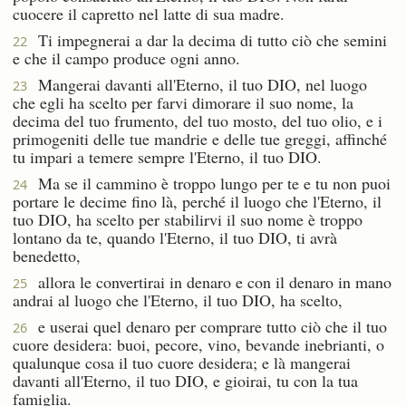
cuocere il capretto nel latte di sua madre.
Ti impegnerai a dar la decima di tutto ciò che semini
22
e che il campo produce ogni anno.
Mangerai davanti all'Eterno, il tuo DIO, nel luogo
23
che egli ha scelto per farvi dimorare il suo nome, la
decima del tuo frumento, del tuo mosto, del tuo olio, e i
primogeniti delle tue mandrie e delle tue greggi, affinché
tu impari a temere sempre l'Eterno, il tuo DIO.
Ma se il cammino è troppo lungo per te e tu non puoi
24
portare le decime fino là, perché il luogo che l'Eterno, il
tuo DIO, ha scelto per stabilirvi il suo nome è troppo
lontano da te, quando l'Eterno, il tuo DIO, ti avrà
benedetto,
allora le convertirai in denaro e con il denaro in mano
25
andrai al luogo che l'Eterno, il tuo DIO, ha scelto,
e userai quel denaro per comprare tutto ciò che il tuo
26
cuore desidera: buoi, pecore, vino, bevande inebrianti, o
qualunque cosa il tuo cuore desidera; e là mangerai
davanti all'Eterno, il tuo DIO, e gioirai, tu con la tua
famiglia.