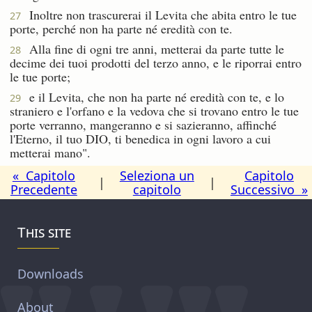
Inoltre non trascurerai il Levita che abita entro le tue
27
porte, perché non ha parte né eredità con te.
Alla fine di ogni tre anni, metterai da parte tutte le
28
decime dei tuoi prodotti del terzo anno, e le riporrai entro
le tue porte;
e il Levita, che non ha parte né eredità con te, e lo
29
straniero e l'orfano e la vedova che si trovano entro le tue
porte verranno, mangeranno e si sazieranno, affinché
l'Eterno, il tuo DIO, ti benedica in ogni lavoro a cui
metterai mano".
« Capitolo
Seleziona un
Capitolo
|
|
Precedente
capitolo
Successivo »
This site
Downloads
About