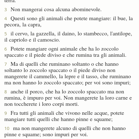
Non mangerai cosa alcuna abominevole.
3
Questi sono gli animali che potete mangiare: il bue, la
4
pecora, la capra,
il cervo, la gazzella, il daino, lo stambecco, l'antilope,
5
il capriolo e il camoscio.
Potete mangiare ogni animale che ha lo zoccolo
6
spaccato e il piede diviso e che rumina tra gli animali.
Ma di quelli che ruminano soltanto o che hanno
7
soltanto lo zoccolo spaccato o il piede diviso non
mangerete il cammello, la lepre e il tasso, che ruminano
ma non hanno lo zoccolo spaccato; per voi sono impuri;
anche il porco, che ha lo zoccolo spaccato ma non
8
rumina, è impuro per voi. Non mangerete la loro carne e
non toccherete i loro corpi morti.
Fra tutti gli animali che vivono nelle acque, potete
9
mangiare tutti quelli che hanno pinne e squame;
ma non mangerete alcuno di quelli che non hanno
10
pinne e squame; sono impuri per voi.