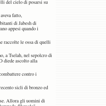
li del cielo di posarsi su
aveva fatto,
itanti di Jabesh di
evano appesi quando i
 raccolte le ossa di quelli
, a Tselah, nel sepolcro di
O diede ascolto alla
 combattere contro i
ecento sicli di bronzo ed
ise. Allora gli uomini di
lampada d'Israele".