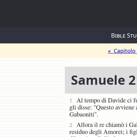
Bible Stu
« Capitolo
Samuele 2
Al tempo di Davide ci fu u
1
gli disse: "Questo avviene 
Gabaoniti".
Allora il re chiamò i Gaba
2
residuo degli Amorei; i figl