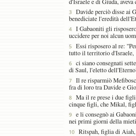
d'Israele e di Giuda, aveva 
Davide perciò disse ai Ga
3
benediciate l'eredità dell'E
I Gabaoniti gli risposero:
4
uccidere per noi alcun uomo 
Essi risposero al re: "Per
5
tutto il territorio d'Israele,
ci siano consegnati sette
6
di Saul, l'eletto dell'Eterno
Il re risparmiò Mefiboscet
7
fra di loro tra Davide e Gio
Ma il re prese i due figli
8
cinque figli, che Mikal, fig
e li consegnò ai Gabaonit
9
nei primi giorni della mieti
Ritspah, figlia di Aiah, 
10