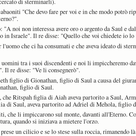
cercato di sterminarli).
baoniti "Che devo fare per voi e in che modo potrò rip
terno?".
 "A noi non interessa avere oro o argento da Saul e dal
in Israele". Il re disse: "Quello che voi chiedete io lo 
 l'uomo che ci ha consumati e che aveva ideato di sterm
 uomini tra i suoi discendenti e noi li impiccheremo da
". Il re disse: "Ve li consegnerò".
h figlio di Gionathan, figlio di Saul a causa del giura
nathan, figlio di Saul.
, che Ritspah figlia di Aiah aveva partorito a Saul, Arm
lia di Saul, aveva partorito ad Adriel di Mehola, figlio d
i, che li impiccarono sul monte, davanti all'Eterno. C
tura, quando si iniziava a mietere l'orzo.
prese un cilicio e se lo stese sulla roccia, rimanendo là