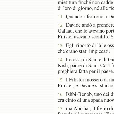
mietitura finché non cadde 
di loro di giorno, né alle f
Quando riferirono a Davi
11
Davide andò a prendere l
12
Galaad, che le avevano port
Filistei avevano sconfitto 
Egli riportò di là le oss
13
che erano stati impiccati.
Le ossa di Saul e di Gio
14
Kish, padre di Saul. Così f
preghiera fatta per il paese.
I Filistei mossero di nu
15
Filistei; e Davide si stancò
Ishbi-Benob, uno dei dis
16
era cinto di una spada nuo
ma Abishai, il figlio di 
17
Davide gli giurarono: "Tu n