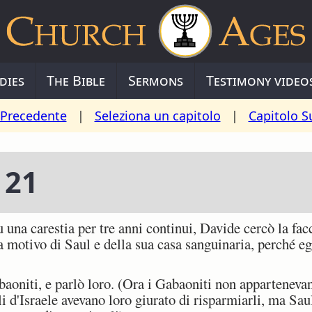
dies
The Bible
Sermons
Testimony video
 Precedente
|
Seleziona un capitolo
|
Capitolo S
 21
na carestia per tre anni continui, Davide cercò la facc
a motivo di Saul e della sua casa sanguinaria, perché egl
oniti, e parlò loro. (Ora i Gabaoniti non appartenevano
i d'Israele avevano loro giurato di risparmiarli, ma Saul,