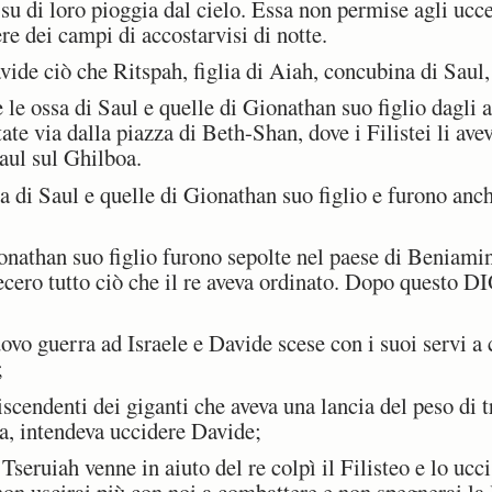
su di loro pioggia dal cielo. Essa non permise agli uccel
iere dei campi di accostarvisi di notte.
de ciò che Ritspah, figlia di Aiah, concubina di Saul, 
e ossa di Saul e quelle di Gionathan suo figlio dagli ab
ate via dalla piazza di Beth-Shan, dove i Filistei li av
Saul sul Ghilboa.
a di Saul e quelle di Gionathan suo figlio e furono anche
nathan suo figlio furono sepolte nel paese di Beniamino
ecero tutto ciò che il re aveva ordinato. Dopo questo DI
ovo guerra ad Israele e Davide scese con i suoi servi a
;
cendenti dei giganti che aveva una lancia del peso di tr
va, intendeva uccidere Davide;
Tseruiah venne in aiuto del re colpì il Filisteo e lo ucc
on uscirai più con noi a combattere e non spegnerai la 