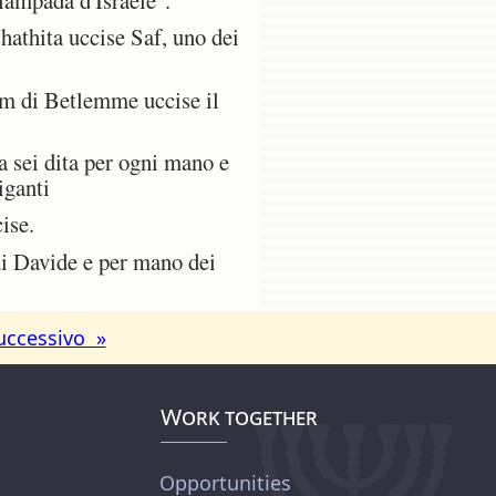
hathita uccise Saf, uno dei
him di Betlemme uccise il
a sei dita per ogni mano e
iganti
ise.
di Davide e per mano dei
uccessivo »
Work together
Opportunities