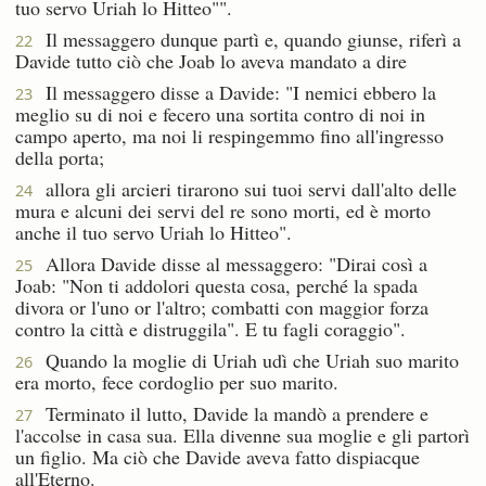
tuo servo Uriah lo Hitteo"".
Il messaggero dunque partì e, quando giunse, riferì a
22
Davide tutto ciò che Joab lo aveva mandato a dire
Il messaggero disse a Davide: "I nemici ebbero la
23
meglio su di noi e fecero una sortita contro di noi in
campo aperto, ma noi li respingemmo fino all'ingresso
della porta;
allora gli arcieri tirarono sui tuoi servi dall'alto delle
24
mura e alcuni dei servi del re sono morti, ed è morto
anche il tuo servo Uriah lo Hitteo".
Allora Davide disse al messaggero: "Dirai così a
25
Joab: "Non ti addolori questa cosa, perché la spada
divora or l'uno or l'altro; combatti con maggior forza
contro la città e distruggila". E tu fagli coraggio".
Quando la moglie di Uriah udì che Uriah suo marito
26
era morto, fece cordoglio per suo marito.
Terminato il lutto, Davide la mandò a prendere e
27
l'accolse in casa sua. Ella divenne sua moglie e gli partorì
un figlio. Ma ciò che Davide aveva fatto dispiacque
all'Eterno.