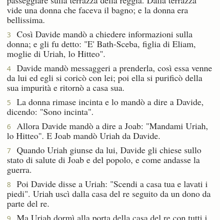
vide una donna che faceva il bagno; e la donna era
bellissima.
Così Davide mandò a chiedere informazioni sulla
3
donna; e gli fu detto: "E' Bath-Sceba, figlia di Eliam,
moglie di Uriah, lo Hitteo".
Davide mandò messaggeri a prenderla, così essa venne
4
da lui ed egli si coricò con lei; poi ella si purificò della
sua impurità e ritornò a casa sua.
La donna rimase incinta e lo mandò a dire a Davide,
5
dicendo: "Sono incinta".
Allora Davide mandò a dire a Joab: "Mandami Uriah,
6
lo Hitteo". E Joab mandò Uriah da Davide.
Quando Uriah giunse da lui, Davide gli chiese sullo
7
stato di salute di Joab e del popolo, e come andasse la
guerra.
Poi Davide disse a Uriah: "Scendi a casa tua e lavati i
8
piedi". Uriah uscì dalla casa del re seguito da un dono da
parte del re.
Ma Uriah dormì alla porta della casa del re con tutti i
9