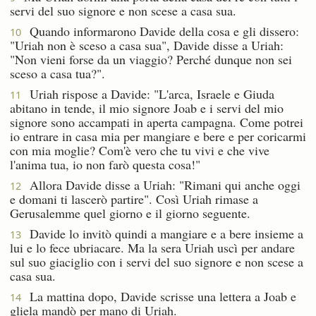
servi del suo signore e non scese a casa sua.
Quando informarono Davide della cosa e gli dissero:
10
"Uriah non è sceso a casa sua", Davide disse a Uriah:
"Non vieni forse da un viaggio? Perché dunque non sei
sceso a casa tua?".
Uriah rispose a Davide: "L'arca, Israele e Giuda
11
abitano in tende, il mio signore Joab e i servi del mio
signore sono accampati in aperta campagna. Come potrei
io entrare in casa mia per mangiare e bere e per coricarmi
con mia moglie? Com'è vero che tu vivi e che vive
l'anima tua, io non farò questa cosa!"
Allora Davide disse a Uriah: "Rimani qui anche oggi
12
e domani ti lascerò partire". Così Uriah rimase a
Gerusalemme quel giorno e il giorno seguente.
Davide lo invitò quindi a mangiare e a bere insieme a
13
lui e lo fece ubriacare. Ma la sera Uriah uscì per andare
sul suo giaciglio con i servi del suo signore e non scese a
casa sua.
La mattina dopo, Davide scrisse una lettera a Joab e
14
gliela mandò per mano di Uriah.