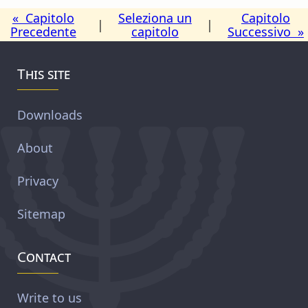
« Capitolo
Seleziona un
Capitolo
|
|
Precedente
capitolo
Successivo »
This site
Downloads
About
Privacy
Sitemap
Contact
Write to us