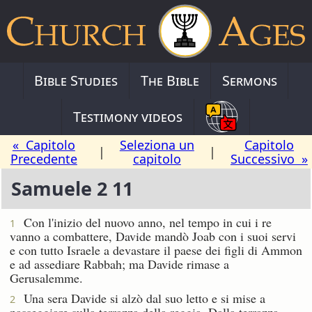
Bible Studies
The Bible
Sermons
Testimony videos
« Capitolo
Seleziona un
Capitolo
|
|
Precedente
capitolo
Successivo »
Samuele 2 11
Con l'inizio del nuovo anno, nel tempo in cui i re
1
vanno a combattere, Davide mandò Joab con i suoi servi
e con tutto Israele a devastare il paese dei figli di Ammon
e ad assediare Rabbah; ma Davide rimase a
Gerusalemme.
Una sera Davide si alzò dal suo letto e si mise a
2
passeggiare sulla terrazza della reggia. Dalla terrazza