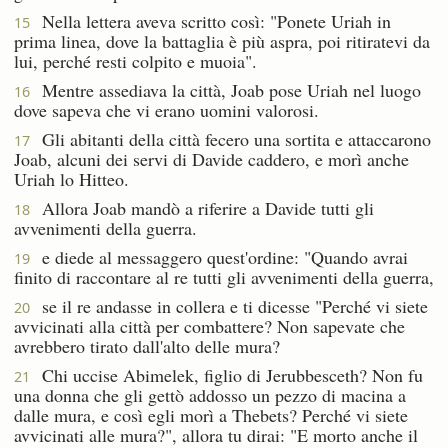
Nella lettera aveva scritto così: "Ponete Uriah in
15
prima linea, dove la battaglia è più aspra, poi ritiratevi da
lui, perché resti colpito e muoia".
Mentre assediava la città, Joab pose Uriah nel luogo
16
dove sapeva che vi erano uomini valorosi.
Gli abitanti della città fecero una sortita e attaccarono
17
Joab, alcuni dei servi di Davide caddero, e morì anche
Uriah lo Hitteo.
Allora Joab mandò a riferire a Davide tutti gli
18
avvenimenti della guerra.
e diede al messaggero quest'ordine: "Quando avrai
19
finito di raccontare al re tutti gli avvenimenti della guerra,
se il re andasse in collera e ti dicesse "Perché vi siete
20
avvicinati alla città per combattere? Non sapevate che
avrebbero tirato dall'alto delle mura?
Chi uccise Abimelek, figlio di Jerubbesceth? Non fu
21
una donna che gli gettò addosso un pezzo di macina a
dalle mura, e così egli morì a Thebets? Perché vi siete
avvicinati alle mura?", allora tu dirai: "E morto anche il