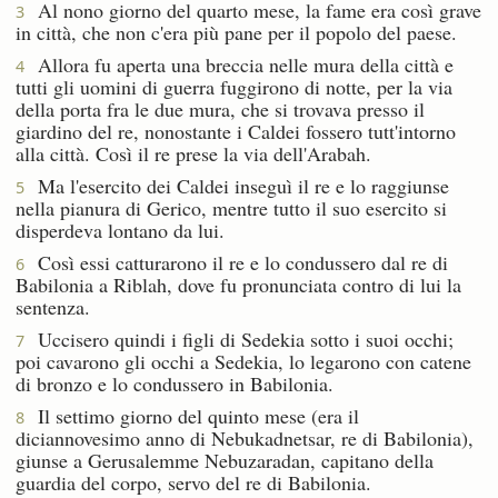
Al nono giorno del quarto mese, la fame era così grave
3
in città, che non c'era più pane per il popolo del paese.
Allora fu aperta una breccia nelle mura della città e
4
tutti gli uomini di guerra fuggirono di notte, per la via
della porta fra le due mura, che si trovava presso il
giardino del re, nonostante i Caldei fossero tutt'intorno
alla città. Così il re prese la via dell'Arabah.
Ma l'esercito dei Caldei inseguì il re e lo raggiunse
5
nella pianura di Gerico, mentre tutto il suo esercito si
disperdeva lontano da lui.
Così essi catturarono il re e lo condussero dal re di
6
Babilonia a Riblah, dove fu pronunciata contro di lui la
sentenza.
Uccisero quindi i figli di Sedekia sotto i suoi occhi;
7
poi cavarono gli occhi a Sedekia, lo legarono con catene
di bronzo e lo condussero in Babilonia.
Il settimo giorno del quinto mese (era il
8
diciannovesimo anno di Nebukadnetsar, re di Babilonia),
giunse a Gerusalemme Nebuzaradan, capitano della
guardia del corpo, servo del re di Babilonia.