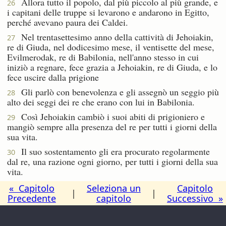
Allora tutto il popolo, dal più piccolo al più grande, e
26
i capitani delle truppe si levarono e andarono in Egitto,
perché avevano paura dei Caldei.
Nel trentasettesimo anno della cattività di Jehoiakin,
27
re di Giuda, nel dodicesimo mese, il ventisette del mese,
Evilmerodak, re di Babilonia, nell'anno stesso in cui
iniziò a regnare, fece grazia a Jehoiakin, re di Giuda, e lo
fece uscire dalla prigione
Gli parlò con benevolenza e gli assegnò un seggio più
28
alto dei seggi dei re che erano con lui in Babilonia.
Così Jehoiakin cambiò i suoi abiti di prigioniero e
29
mangiò sempre alla presenza del re per tutti i giorni della
sua vita.
Il suo sostentamento gli era procurato regolarmente
30
dal re, una razione ogni giorno, per tutti i giorni della sua
vita.
« Capitolo
Seleziona un
Capitolo
|
|
Precedente
capitolo
Successivo »