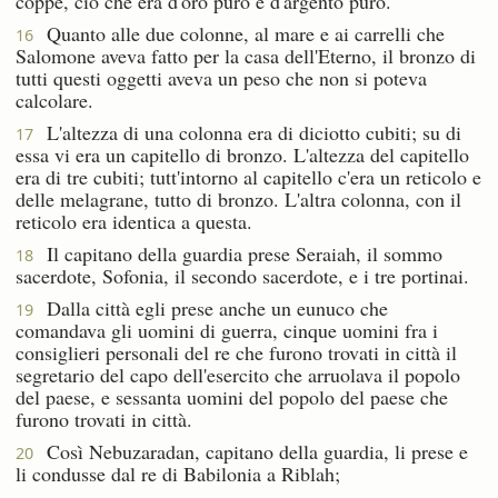
coppe, ciò che era d'oro puro e d'argento puro.
Quanto alle due colonne, al mare e ai carrelli che
16
Salomone aveva fatto per la casa dell'Eterno, il bronzo di
tutti questi oggetti aveva un peso che non si poteva
calcolare.
L'altezza di una colonna era di diciotto cubiti; su di
17
essa vi era un capitello di bronzo. L'altezza del capitello
era di tre cubiti; tutt'intorno al capitello c'era un reticolo e
delle melagrane, tutto di bronzo. L'altra colonna, con il
reticolo era identica a questa.
Il capitano della guardia prese Seraiah, il sommo
18
sacerdote, Sofonia, il secondo sacerdote, e i tre portinai.
Dalla città egli prese anche un eunuco che
19
comandava gli uomini di guerra, cinque uomini fra i
consiglieri personali del re che furono trovati in città il
segretario del capo dell'esercito che arruolava il popolo
del paese, e sessanta uomini del popolo del paese che
furono trovati in città.
Così Nebuzaradan, capitano della guardia, li prese e
20
li condusse dal re di Babilonia a Riblah;