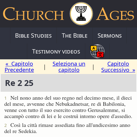
Bible Studies
The Bible
Sermons
Testimony videos
« Capitolo
Seleziona un
Capitolo
|
|
Precedente
capitolo
Successivo »
Re 2 25
Nel nono anno del suo regno nel decimo mese, il dieci
1
del mese, avvenne che Nebukadnetsar, re di Babilonia,
venne con tutto il suo esercito contro Gerusalemme, si
accampò contro di lei e le costruì intorno opere d'assedio.
Così la città rimase assediata fino all'undicesimo anno
2
del re Sedekia.