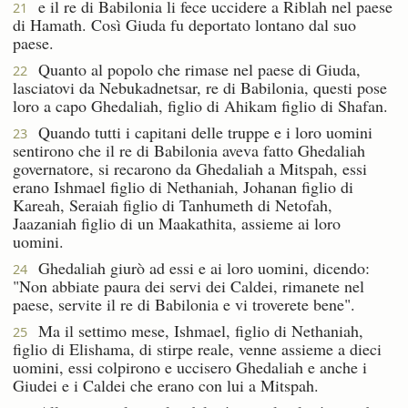
e il re di Babilonia li fece uccidere a Riblah nel paese
21
di Hamath. Così Giuda fu deportato lontano dal suo
paese.
Quanto al popolo che rimase nel paese di Giuda,
22
lasciatovi da Nebukadnetsar, re di Babilonia, questi pose
loro a capo Ghedaliah, figlio di Ahikam figlio di Shafan.
Quando tutti i capitani delle truppe e i loro uomini
23
sentirono che il re di Babilonia aveva fatto Ghedaliah
governatore, si recarono da Ghedaliah a Mitspah, essi
erano Ishmael figlio di Nethaniah, Johanan figlio di
Kareah, Seraiah figlio di Tanhumeth di Netofah,
Jaazaniah figlio di un Maakathita, assieme ai loro
uomini.
Ghedaliah giurò ad essi e ai loro uomini, dicendo:
24
"Non abbiate paura dei servi dei Caldei, rimanete nel
paese, servite il re di Babilonia e vi troverete bene".
Ma il settimo mese, Ishmael, figlio di Nethaniah,
25
figlio di Elishama, di stirpe reale, venne assieme a dieci
uomini, essi colpirono e uccisero Ghedaliah e anche i
Giudei e i Caldei che erano con lui a Mitspah.