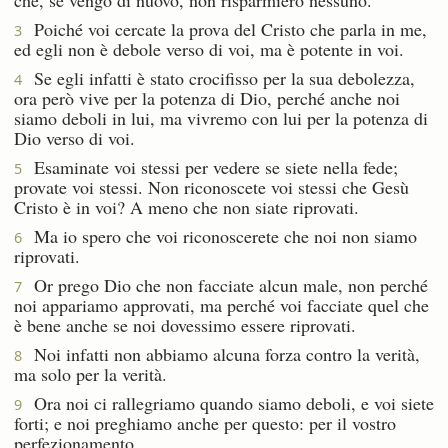
Poiché voi cercate la prova del Cristo che parla in me,
3
ed egli non è debole verso di voi, ma è potente in voi.
Se egli infatti è stato crocifisso per la sua debolezza,
4
ora però vive per la potenza di Dio, perché anche noi
siamo deboli in lui, ma vivremo con lui per la potenza di
Dio verso di voi.
Esaminate voi stessi per vedere se siete nella fede;
5
provate voi stessi. Non riconoscete voi stessi che Gesù
Cristo è in voi? A meno che non siate riprovati.
Ma io spero che voi riconoscerete che noi non siamo
6
riprovati.
Or prego Dio che non facciate alcun male, non perché
7
noi appariamo approvati, ma perché voi facciate quel che
è bene anche se noi dovessimo essere riprovati.
Noi infatti non abbiamo alcuna forza contro la verità,
8
ma solo per la verità.
Ora noi ci rallegriamo quando siamo deboli, e voi siete
9
forti; e noi preghiamo anche per questo: per il vostro
perfezionamento.