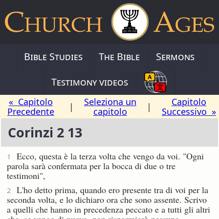
Bible Studies
The Bible
Sermons
Testimony videos
« Capitolo
Seleziona un
Capitolo
|
|
Precedente
capitolo
Successivo »
Corinzi 2 13
Ecco, questa è la terza volta che vengo da voi. "Ogni
1
parola sarà confermata per la bocca di due o tre
testimoni",
L'ho detto prima, quando ero presente tra di voi per la
2
seconda volta, e lo dichiaro ora che sono assente. Scrivo
a quelli che hanno in precedenza peccato e a tutti gli altri
che, se vengo di nuovo, non risparmierò nessuno.