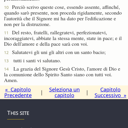
Perciò scrivo queste cose, essendo assente, affinché,
10
quando sarò presente, non proceda rigidamente, secondo
l'autorità che il Signore mi ha dato per l'edificazione e
non per la distruzione.
Del resto, fratelli, rallegratevi, perfezionatevi,
11
incoraggiatevi, abbiate la stessa mente, state in pace; e il
Dio dell'amore e della pace sarà con voi.
Salutatevi gli uni gli altri con un santo bacio;
12
tutti i santi vi salutano.
13
La grazia del Signore Gesù Cristo, l'amore di Dio e
14
la comunione dello Spirito Santo siano con tutti voi.
Amen.
« Capitolo
Seleziona un
Capitolo
|
|
Precedente
capitolo
Successivo »
This site