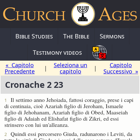
Bible Studies
The Bible
Sermons
Testimony videos
« Capitolo
Seleziona un
Capitolo
|
|
Precedente
capitolo
Successivo »
Cronache 2 23
Il settimo anno Jehoiada, fattosi coraggio, prese i capi
1
di centinaia, cioè Azariah figlio di Jeroham, Ismaele
figlio di Jehohanam, Azariah figlio di Obed, Maaseiah
figlio di Adaiah ed Elishafat figlio di Zikri, ed essi
strinsero con lui un'alleanza.
Quindi essi percorsero Giuda, radunarono i Leviti, da
2
tutte le città di Giuda e i capi delle case paterne d'Israele