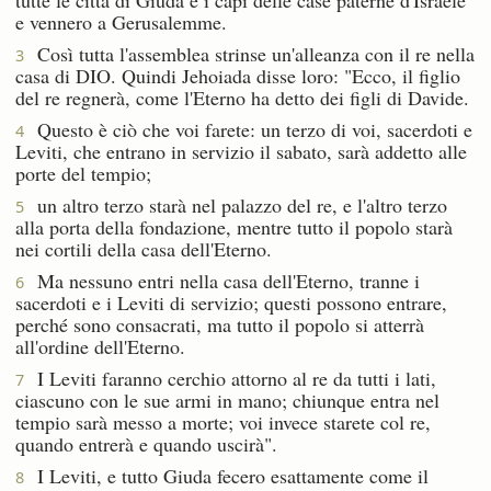
e vennero a Gerusalemme.
Così tutta l'assemblea strinse un'alleanza con il re nella
3
casa di DIO. Quindi Jehoiada disse loro: "Ecco, il figlio
del re regnerà, come l'Eterno ha detto dei figli di Davide.
Questo è ciò che voi farete: un terzo di voi, sacerdoti e
4
Leviti, che entrano in servizio il sabato, sarà addetto alle
porte del tempio;
un altro terzo starà nel palazzo del re, e l'altro terzo
5
alla porta della fondazione, mentre tutto il popolo starà
nei cortili della casa dell'Eterno.
Ma nessuno entri nella casa dell'Eterno, tranne i
6
sacerdoti e i Leviti di servizio; questi possono entrare,
perché sono consacrati, ma tutto il popolo si atterrà
all'ordine dell'Eterno.
I Leviti faranno cerchio attorno al re da tutti i lati,
7
ciascuno con le sue armi in mano; chiunque entra nel
tempio sarà messo a morte; voi invece starete col re,
quando entrerà e quando uscirà".
I Leviti, e tutto Giuda fecero esattamente come il
8