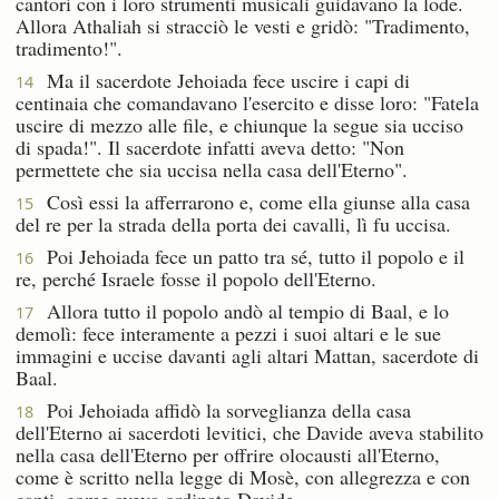
cantori con i loro strumenti musicali guidavano la lode.
Allora Athaliah si stracciò le vesti e gridò: "Tradimento,
tradimento!".
Ma il sacerdote Jehoiada fece uscire i capi di
14
centinaia che comandavano l'esercito e disse loro: "Fatela
uscire di mezzo alle file, e chiunque la segue sia ucciso
di spada!". Il sacerdote infatti aveva detto: "Non
permettete che sia uccisa nella casa dell'Eterno".
Così essi la afferrarono e, come ella giunse alla casa
15
del re per la strada della porta dei cavalli, lì fu uccisa.
Poi Jehoiada fece un patto tra sé, tutto il popolo e il
16
re, perché Israele fosse il popolo dell'Eterno.
Allora tutto il popolo andò al tempio di Baal, e lo
17
demolì: fece interamente a pezzi i suoi altari e le sue
immagini e uccise davanti agli altari Mattan, sacerdote di
Baal.
Poi Jehoiada affidò la sorveglianza della casa
18
dell'Eterno ai sacerdoti levitici, che Davide aveva stabilito
nella casa dell'Eterno per offrire olocausti all'Eterno,
come è scritto nella legge di Mosè, con allegrezza e con
canti, come aveva ordinato Davide.