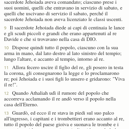
sacerdote Jehoiada aveva comandato; ciascuno prese i
suoi uomini, quelli che entravano in servizio di sabato, e
quelli che uscivano di servizio il sabato, perché il
sacerdote Jehoiada non aveva licenziato le classi uscenti.
Il sacerdote Jehoiada diede ai capi di centinaia le lance
9
e gli scudi piccoli e grandi che erano appartenuti al re
Davide e che si trovavano nella casa di DIO.
Dispose quindi tutto il popolo, ciascuno con la sua
10
arma in mano, dal lato destro al lato sinistro del tempio;
lungo l'altare, e accanto al tempio, intorno al re.
Allora fecero uscire il figlio del re, gli posero in testa
11
la corona, gli consegnarono la legge e lo proclamarono
re; poi Jehoiada e i suoi figli lo unsero e gridarono: "Viva
il re!".
Quando Athaliah udì il rumore del popolo che
12
accorreva acclamando il re andò verso il popolo nella
casa dell'Eterno.
Guardò, ed ecco il re stava in piedi sul suo palco
13
all'ingresso, i capitani e i trombettieri erano accanto al re,
tutto il popolo del paese gioiva e suonava le trombe e i