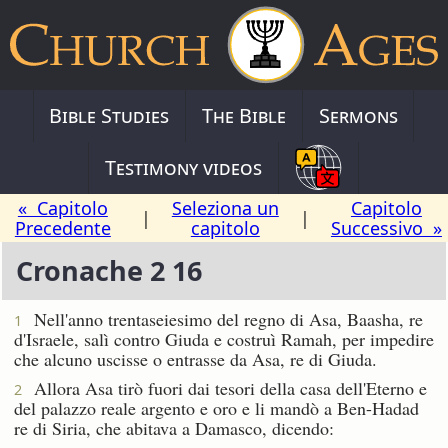
Bible Studies
The Bible
Sermons
Testimony videos
« Capitolo
Seleziona un
Capitolo
|
|
Precedente
capitolo
Successivo »
Cronache 2 16
Nell'anno trentaseiesimo del regno di Asa, Baasha, re
1
d'Israele, salì contro Giuda e costruì Ramah, per impedire
che alcuno uscisse o entrasse da Asa, re di Giuda.
Allora Asa tirò fuori dai tesori della casa dell'Eterno e
2
del palazzo reale argento e oro e li mandò a Ben-Hadad
re di Siria, che abitava a Damasco, dicendo: