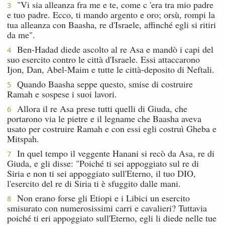
"Vi sia alleanza fra me e te, come c 'era tra mio padre
3
e tuo padre. Ecco, ti mando argento e oro; orsù, rompi la
tua alleanza con Baasha, re d'Israele, affinché egli si ritiri
da me".
Ben-Hadad diede ascolto al re Asa e mandò i capi del
4
suo esercito contro le città d'Israele. Essi attaccarono
Ijon, Dan, Abel-Maim e tutte le città-deposito di Neftali.
Quando Baasha seppe questo, smise di costruire
5
Ramah e sospese i suoi lavori.
Allora il re Asa prese tutti quelli di Giuda, che
6
portarono via le pietre e il legname che Baasha aveva
usato per costruire Ramah e con essi egli costruì Gheba e
Mitspah.
In quel tempo il veggente Hanani si recò da Asa, re di
7
Giuda, e gli disse: "Poiché ti sei appoggiato sul re di
Siria e non ti sei appoggiato sull'Eterno, il tuo DIO,
l'esercito del re di Siria ti è sfuggito dalle mani.
Non erano forse gli Etiopi e i Libici un esercito
8
smisurato con numerosissimi carri e cavalieri? Tuttavia
poiché ti eri appoggiato sull'Eterno, egli li diede nelle tue