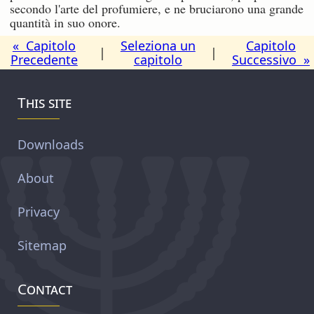
secondo l'arte del profumiere, e ne bruciarono una grande
quantità in suo onore.
« Capitolo
Seleziona un
Capitolo
|
|
Precedente
capitolo
Successivo »
This site
Downloads
About
Privacy
Sitemap
Contact