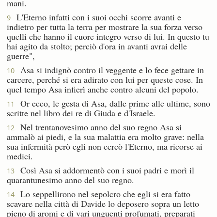
mani.
L'Eterno infatti con i suoi occhi scorre avanti e
9
indietro per tutta la terra per mostrare la sua forza verso
quelli che hanno il cuore integro verso di lui. In questo tu
hai agito da stolto; perciò d'ora in avanti avrai delle
guerre",
Asa si indignò contro il veggente e lo fece gettare in
10
carcere, perché si era adirato con lui per queste cose. In
quel tempo Asa infierì anche contro alcuni del popolo.
Or ecco, le gesta di Asa, dalle prime alle ultime, sono
11
scritte nel libro dei re di Giuda e d'Israele.
Nel trentanovesimo anno del suo regno Asa si
12
ammalò ai piedi, e la sua malattia era molto grave: nella
sua infermità però egli non cercò l'Eterno, ma ricorse ai
medici.
Così Asa si addormentò con i suoi padri e morì il
13
quarantunesimo anno del suo regno.
Lo seppellirono nel sepolcro che egli si era fatto
14
scavare nella città di Davide lo deposero sopra un letto
pieno di aromi e di vari unguenti profumati, preparati