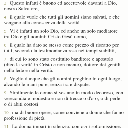
Questo infatti è buono ed accettevole davanti a Dio,
3
nostro Salvatore,
il quale vuole che tutti gli uomini siano salvati, e che
4
vengano alla conoscenza della verità.
Vi è infatti un solo Dio, ed anche un solo mediatore
5
tra Dio e gli uomini: Cristo Gesù uomo,
il quale ha dato se stesso come prezzo di riscatto per
6
tutti, secondo la testimonianza resa nei tempi stabiliti,
di cui io sono stato costituito banditore e apostolo
7
(dico la verità in Cristo e non mento), dottore dei gentili
nella fede e nella verità.
Voglio dunque che gli uomini preghino in ogni luogo,
8
alzando le mani pure, senza ira e dispute.
Similmente le donne si vestano in modo decoroso, con
9
verecondia e modestia e non di trecce o d'oro, o di perle
o di abiti costosi
ma di buone opere, come conviene a donne che fanno
10
professione di pietà.
La donna impari in silenzio, con ogni sottomissione.
11