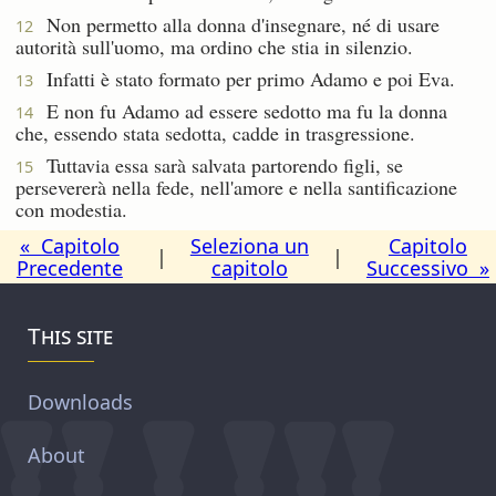
Non permetto alla donna d'insegnare, né di usare
12
autorità sull'uomo, ma ordino che stia in silenzio.
Infatti è stato formato per primo Adamo e poi Eva.
13
E non fu Adamo ad essere sedotto ma fu la donna
14
che, essendo stata sedotta, cadde in trasgressione.
Tuttavia essa sarà salvata partorendo figli, se
15
persevererà nella fede, nell'amore e nella santificazione
con modestia.
« Capitolo
Seleziona un
Capitolo
|
|
Precedente
capitolo
Successivo »
This site
Downloads
About