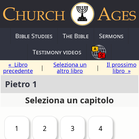
Bible Studies
The Bible
Sermons
Testimony videos
« Libro
Seleziona un
Il prossimo
|
|
precedente
altro libro
libro »
Pietro 1
Seleziona un capitolo
1
2
3
4