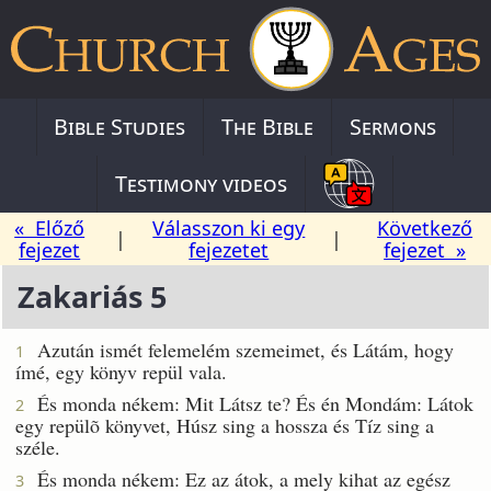
Bible Studies
The Bible
Sermons
Testimony videos
« Előző
Válasszon ki egy
Következő
|
|
fejezet
fejezetet
fejezet »
Zakariás 5
Azután ismét felemelém szemeimet, és Látám, hogy
1
ímé, egy könyv repül vala.
És monda nékem: Mit Látsz te? És én Mondám: Látok
2
egy repülõ könyvet, Húsz sing a hossza és Tíz sing a
széle.
És monda nékem: Ez az átok, a mely kihat az egész
3