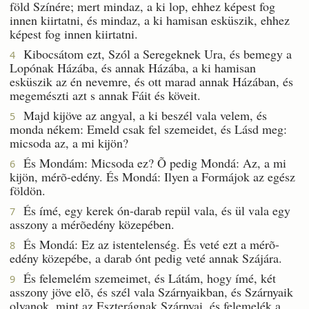
föld Színére; mert mindaz, a ki lop, ehhez képest fog
innen kiirtatni, és mindaz, a ki hamisan esküszik, ehhez
képest fog innen kiirtatni.
Kibocsátom ezt, Szól a Seregeknek Ura, és bemegy a
4
Lopónak Házába, és annak Házába, a ki hamisan
esküszik az én nevemre, és ott marad annak Házában, és
megemészti azt s annak Fáit és köveit.
Majd kijöve az angyal, a ki beszél vala velem, és
5
monda nékem: Emeld csak fel szemeidet, és Lásd meg:
micsoda az, a mi kijön?
És Mondám: Micsoda ez? Õ pedig Mondá: Az, a mi
6
kijön, mérõ-edény. És Mondá: Ilyen a Formájok az egész
földön.
És ímé, egy kerek ón-darab repül vala, és ül vala egy
7
asszony a mérõedény közepében.
És Mondá: Ez az istentelenség. És veté ezt a mérõ-
8
edény közepébe, a darab ónt pedig veté annak Szájára.
És felemelém szemeimet, és Látám, hogy ímé, két
9
asszony jöve elõ, és szél vala Szárnyaikban, és Szárnyaik
olyanok, mint az Eszterágnak Szárnyai, és felemelék a