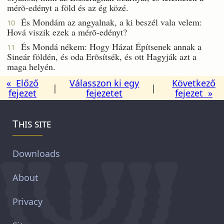
mérõ-edényt a föld és az ég közé.
És Mondám az angyalnak, a ki beszél vala velem:
10
Hová viszik ezek a mérõ-edényt?
És Mondá nékem: Hogy Házat Építsenek annak a
11
Sineár földén, és oda Erõsítsék, és ott Hagyják azt a
maga helyén.
« Előző
Válasszon ki egy
Következő
|
|
fejezet
fejezetet
fejezet »
This site
Downloads
About
Privacy