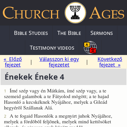
Bible Studies
The Bible
Sermons
Testimony videos
« Előző
Válasszon ki egy
Következő
|
|
fejezet
fejezetet
fejezet »
Énekek Éneke 4
Ímé szép vagy én Mátkám, ímé szép vagy, a te
1
szemeid galambok a te Fátyolod mögött; a te hajad
Hasonló a kecskéknek Nyájához, melyek a Gileád
hegyérõl Szállanak Alá.
A te fogaid Hasonlók a megnyirt juhok Nyájához,
2
melyek a fördõbõl feljõnek, melyek mind kettõsöket
ellenek, és nincsen azok között meddõ.