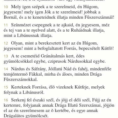
Mely igen szépek a te szerelmeid, én Húgom,
10
jegyesem! mely igen Jók a te szerelmeid! jobbak a
Bornál, és a te keneteidnek illatja minden Fûszerszámnál!
Színmézet csepegnek a te ajkaid, én jegyesem, méz
11
és tej van a te nyelved alatt, és a te Ruháidnak illatja,
mint a Libánusnak illatja.
Olyan, mint a berekesztett kert az én Húgom,
12
jegyesem! mint a befoglaltatott Forrás, bepecsételt Kútfõ!
A te csemetéid Gránátalmás kert, édes
13
gyümölcsökkel egybe, cziprusok Nárdusokkal egybe.
Nárdus és Sáfrány, Jóillatú Nád és fahéj, mindenféle
14
temjéntermõ Fákkal, mirha és áloes, minden Drága
Fûszerszámokkal.
Kerteknek Forrása, élõ vizeknek Kútfeje, melyek
15
folynak a Libánusról.
Serkenj fel északi szél, és jõjj el déli szél, Fújj az én
16
kertemre, folyjanak annak Drága Illatú Szerszámai, jõjjön
el az én szerelmesem az õ kertébe, és egye annak
Drágalátos gyümölcsét.