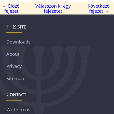
« Előző
Válasszon ki egy
Következő
|
|
fejezet
fejezetet
fejezet »
This site
Downloads
About
Privacy
Sitemap
Contact
Write to us