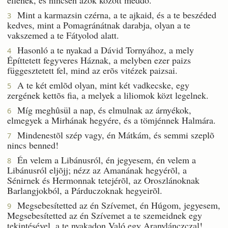
Mint a karmazsin czérna, a te ajkaid, és a te beszéded
3
kedves, mint a Pomagránátnak darabja, olyan a te
vakszemed a te Fátyolod alatt.
Hasonló a te nyakad a Dávid Tornyához, a mely
4
Építtetett fegyveres Háznak, a melyben ezer paizs
függesztetett fel, mind az erõs vitézek paizsai.
A te két emlõd olyan, mint két vadkecske, egy
5
zergének kettõs fia, a melyek a liliomok közt legelnek.
Míg meghûsül a nap, és elmulnak az árnyékok,
6
elmegyek a Mirhának hegyére, és a tömjénnek Halmára.
Mindenestõl szép vagy, én Mátkám, és semmi szeplõ
7
nincs benned!
Én velem a Libánusról, én jegyesem, én velem a
8
Libánusról eljõjj; nézz az Amanának hegyérõl, a
Sénirnek és Hermonnak tetejérõl, az Oroszlánoknak
Barlangjokból, a Párduczoknak hegyeirõl.
Megsebesítetted az én Szívemet, én Húgom, jegyesem,
9
Megsebesítetted az én Szívemet a te szemeidnek egy
tekintésével, a te nyakadon Való egy Aranylánczczal!