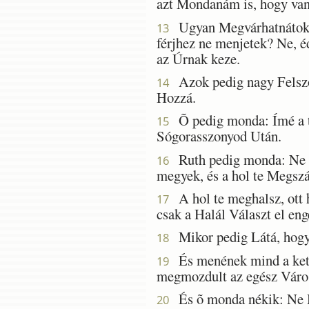
azt Mondanám is, hogy van 
Ugyan Megvárhatnátok-é
13
férjhez ne menjetek? Ne, é
az Úrnak keze.
Azok pedig nagy Felszó
14
Hozzá.
Õ pedig monda: Ímé a te 
15
Sógorasszonyod Után.
Ruth pedig monda: Ne un
16
megyek, és a hol te Megszá
A hol te meghalsz, ott 
17
csak a Halál Választ el en
Mikor pedig Látá, hogy 
18
És menének mind a kett
19
megmozdult az egész Váro
És õ monda nékik: Ne H
20