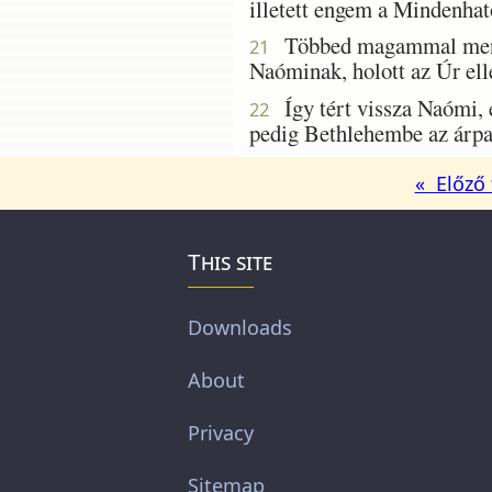
illetett engem a Mindenhat
Többed magammal mentem
21
Naóminak, holott az Úr el
Így tért vissza Naómi, 
22
pedig Bethlehembe az árpa
« Előző 
This site
Downloads
About
Privacy
Sitemap