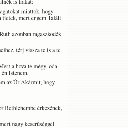
nék is fiakat:
gatokat miattok, hogy
 tietek, mert engem Talált
Ruth azonban ragaszkodék
hez, térj vissza te is a te
Mert a hova te mégy, oda
z én Istenem.
lem az Úr Akármit, hogy
or Bethlehembe érkezének,
mert nagy keserûséggel