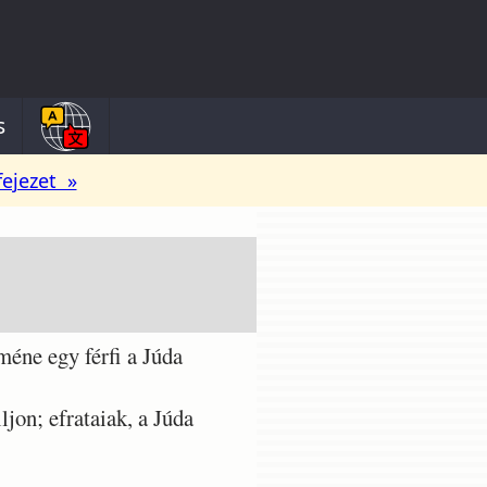
s
fejezet »
éne egy férfi a Júda
jon; efrataiak, a Júda