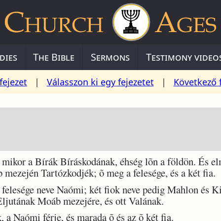
dies
The Bible
Sermons
Testimony video
fejezet
|
Válasszon ki egy fejezetet
|
Következő 
ikor a Bírák Bíráskodának, éhség lõn a földön. És elm
ezején Tartózkodjék; õ meg a felesége, és a két fia.
felesége neve Naómi; két fiok neve pedig Mahlon és Kil
ljutának Moáb mezejére, és ott Valának.
 Naómi férje, és marada õ és az õ két fia.