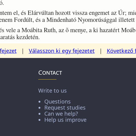
ó.
 el, és Elárvúltan hozott vissza engemet az Úr; mi
lenem Fordúlt, és a Mindenható Nyomorúsággal illetet
és vele a Moábita Ruth, az õ menye, a ki hazatért Moá
aratás kezdetén.
fejezet
|
Válasszon ki egy fejezetet
|
Következő 
Contact
Write to us
Questions
Request studies
Can we help?
Help us improve