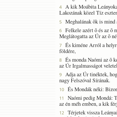
A kik Moábita Leányokat 
4
Lakozának közel Tíz eszte
Meghalának õk is mind a k
5
Felkele azért õ és az õ m
6
Meglátogatta az Úr az õ né
És kiméne Arról a helyrõl
7
földére,
És monda Naómi az õ két 
8
az Úr Irgalmasságot velete
Adja az Úr tinéktek, hogy
9
nagy Felszóval Sírának.
És Mondák néki: Bizony 
10
Naómi pedig Mondá: Tér
11
az én méh emben, a kik fér
Térjetek vissza Leánya
12