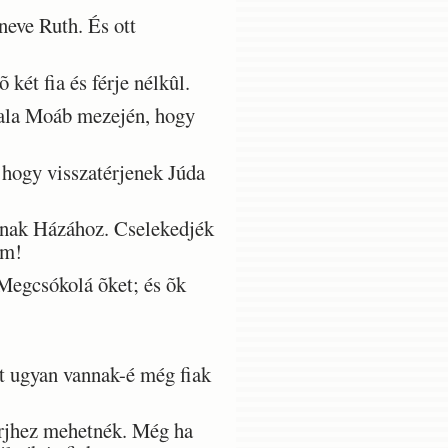
eve Ruth. És ott
két fia és férje nélkûl.
 vala Moáb mezején, hogy
 hogy visszatérjenek Júda
ának Házához. Cselekedjék
em!
Megcsókolá õket; és õk
 ugyan vannak-é még fiak
rjhez mehetnék. Még ha