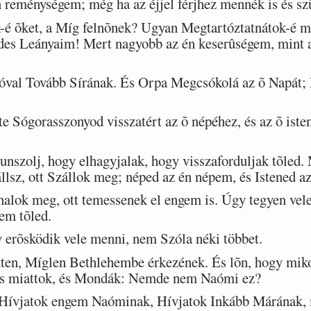
reménységem; még ha az éjjel férjhez mennék is és szül
 õket, a Míg felnõnek? Ugyan Megtartóztatnátok-é ma
des Leányaim! Mert nagyobb az én keserûségem, mint a
val Tovább Sírának. És Orpa Megcsókolá az õ Napát; 
Sógorasszonyod visszatért az õ népéhez, és az õ istenei
szolj, hogy elhagyjalak, hogy visszaforduljak tõled. 
llsz, ott Szállok meg; néped az én népem, és Istened a
halok meg, ott temessenek el engem is. Úgy tegyen ve
gem tõled.
erõsködik vele menni, nem Szóla néki többet.
en, Míglen Bethlehembe érkezének. És lõn, hogy mik
s miattok, és Mondák: Nemde nem Naómi ez?
ívjatok engem Naóminak, Hívjatok Inkább Márának, 