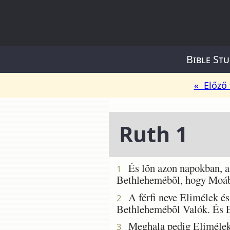
Bible Stu
« Előző 
Ruth 1
És lõn azon napokban, a m
1
Bethlehemébõl, hogy Moáb m
A férfi neve Elimélek és 
2
Bethlehemébõl Valók. És E
Meghala pedig Elimélek, a
3