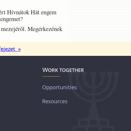
ért Hívnátok Hát engem
t engemet?
b mezejérõl. Megérkezének
fejezet »
Work together
Opportunities
Resources