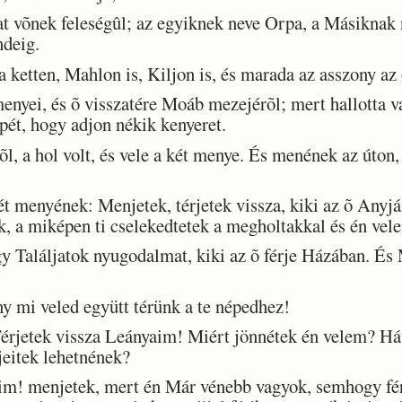
võnek feleségûl; az egyiknek neve Orpa, a Másiknak n
ndeig.
etten, Mahlon is, Kiljon is, és marada az asszony az õ 
enyei, és õ visszatére Moáb mezejérõl; mert hallotta
pét, hogy adjon nékik kenyeret.
, a hol volt, és vele a két menye. És menének az úton,
menyének: Menjetek, térjetek vissza, kiki az õ Anyj
k, a miképen ti cselekedtetek a megholtakkal és én vel
 Találjatok nyugodalmat, kiki az õ férje Házában. És 
mi veled együtt térünk a te népedhez!
jetek vissza Leányaim! Miért jönnétek én velem? Hát
jeitek lehetnének?
im! menjetek, mert én Már vénebb vagyok, semhogy fé