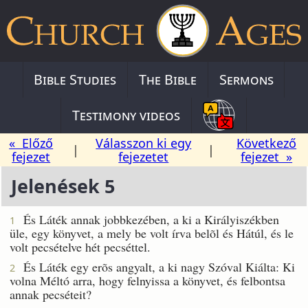
Bible Studies
The Bible
Sermons
Testimony videos
« Előző
Válasszon ki egy
Következő
|
|
fejezet
fejezetet
fejezet »
Jelenések 5
És Láték annak jobbkezében, a ki a Királyiszékben
1
üle, egy könyvet, a mely be volt írva belõl és Hátúl, és le
volt pecsételve hét pecséttel.
És Láték egy erõs angyalt, a ki nagy Szóval Kiálta: Ki
2
volna Méltó arra, hogy felnyissa a könyvet, és felbontsa
annak pecséteit?