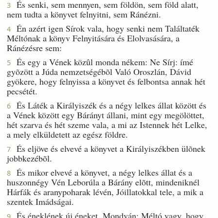
És senki, sem mennyen, sem földön, sem föld alatt,
3
nem tudta a könyvet felnyitni, sem Ránézni.
Én azért igen Sírok vala, hogy senki nem Találtaték
4
Méltónak a könyv Felnyitására és Elolvasására, a
Ránézésre sem:
És egy a Vének közûl monda nékem: Ne Sírj: ímé
5
gyõzött a Júda nemzetségébõl Való Oroszlán, Dávid
gyökere, hogy felnyissa a könyvet és felbontsa annak hét
pecsétét.
És Láték a Királyiszék és a négy lelkes állat között és
6
a Vének között egy Bárányt állani, mint egy megölöttet,
hét szarva és hét szeme vala, a mi az Istennek hét Lelke,
a mely elküldetett az egész földre.
És eljöve és elvevé a könyvet a Királyiszékben ülõnek
7
jobbkezébõl.
És mikor elvevé a könyvet, a négy lelkes állat és a
8
huszonnégy Vén Leborúla a Bárány elõtt, mindeniknél
Hárfák és aranypoharak lévén, Jóillatokkal tele, a mik a
szentek Imádságai.
És éneklének új éneket, Mondván: Méltó vagy, hogy
9