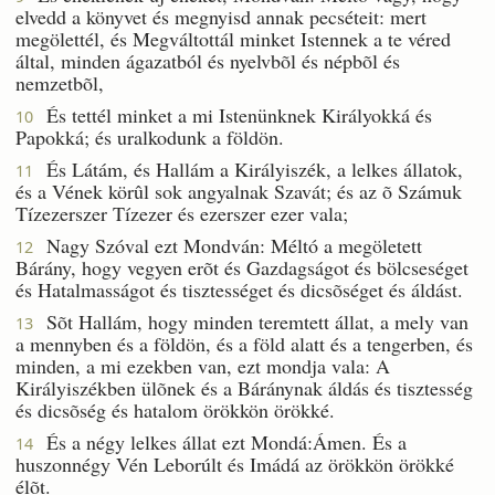
elvedd a könyvet és megnyisd annak pecséteit: mert
megölettél, és Megváltottál minket Istennek a te véred
által, minden ágazatból és nyelvbõl és népbõl és
nemzetbõl,
És tettél minket a mi Istenünknek Királyokká és
10
Papokká; és uralkodunk a földön.
És Látám, és Hallám a Királyiszék, a lelkes állatok,
11
és a Vének körûl sok angyalnak Szavát; és az õ Számuk
Tízezerszer Tízezer és ezerszer ezer vala;
Nagy Szóval ezt Mondván: Méltó a megöletett
12
Bárány, hogy vegyen erõt és Gazdagságot és bölcseséget
és Hatalmasságot és tisztességet és dicsõséget és áldást.
Sõt Hallám, hogy minden teremtett állat, a mely van
13
a mennyben és a földön, és a föld alatt és a tengerben, és
minden, a mi ezekben van, ezt mondja vala: A
Királyiszékben ülõnek és a Báránynak áldás és tisztesség
és dicsõség és hatalom örökkön örökké.
És a négy lelkes állat ezt Mondá:Ámen. És a
14
huszonnégy Vén Leborúlt és Imádá az örökkön örökké
élõt.