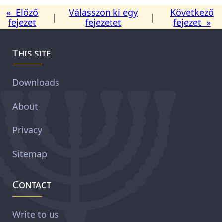
« Előző
Válasszon ki egy
Következő
|
|
fejezet
fejezetet
fejezet »
This site
Downloads
About
Privacy
Sitemap
Contact
Write to us