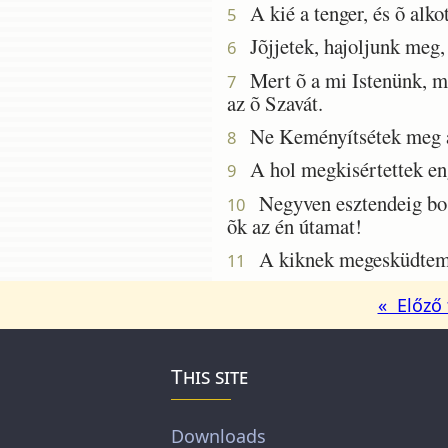
A kié a tenger, és õ alkot
5
Jõjjetek, hajoljunk meg, b
6
Mert õ a mi Istenünk, mi 
7
az õ Szavát.
Ne Keményítsétek meg a t
8
A hol megkisértettek enge
9
Negyven esztendeig bos
10
õk az én útamat!
A kiknek megesküdtem 
11
« Előző 
This site
Downloads