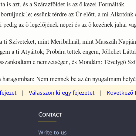
ta is azt, és a Szárazföldet is az õ kezei Formálták.
oruljunk le; essünk térdre az Úr elõtt, a mi Alkotónk e
pedig az õ legelõjének népei és az õ kezének juhai v
i Szíveteket, mint Meribáhnál, mint Masszáh Napján
m a ti Atyáitok; Próbára tettek engem, Jóllehet Láttá
szankodtam e nemzetségen, és Mondám: Tévelygõ Szív
haragomban: Nem mennek be az én nyugalmam helyé
fejezet
|
Válasszon ki egy fejezetet
|
Következő 
Contact
Write to us