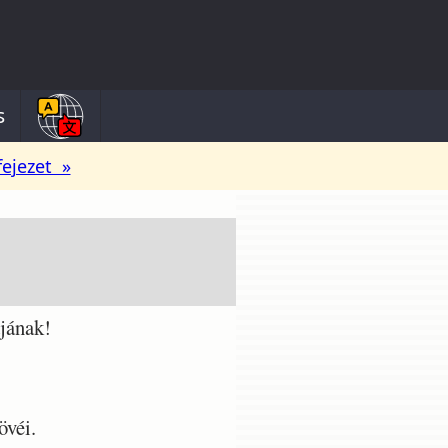
s
fejezet »
jának!
övéi.