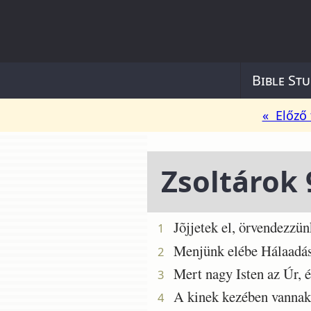
Bible Stu
« Előző 
Zsoltárok 
Jõjjetek el, örvendezzün
1
Menjünk elébe Hálaadáss
2
Mert nagy Isten az Úr, és
3
A kinek kezében vannak a
4