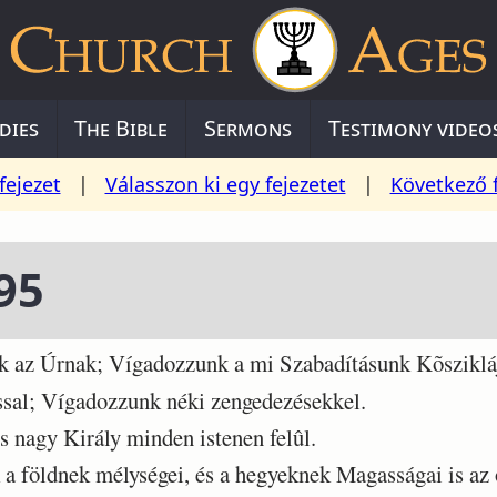
dies
The Bible
Sermons
Testimony video
fejezet
|
Válasszon ki egy fejezetet
|
Következő 
95
k az Úrnak; Vígadozzunk a mi Szabadításunk Kõsziklá
al; Vígadozzunk néki zengedezésekkel.
 nagy Király minden istenen felûl.
 földnek mélységei, és a hegyeknek Magasságai is az 