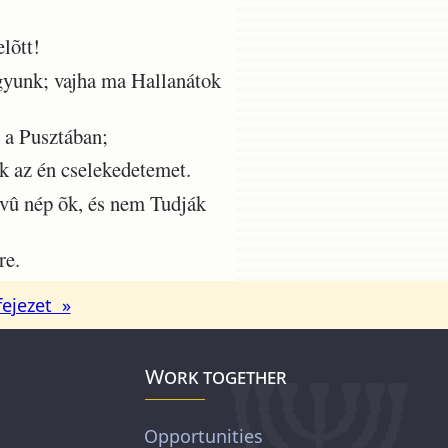
lõtt!
agyunk; vajha ma Hallanátok
 a Pusztában;
k az én cselekedetemet.
û nép õk, és nem Tudják
re.
fejezet »
Work together
Opportunities