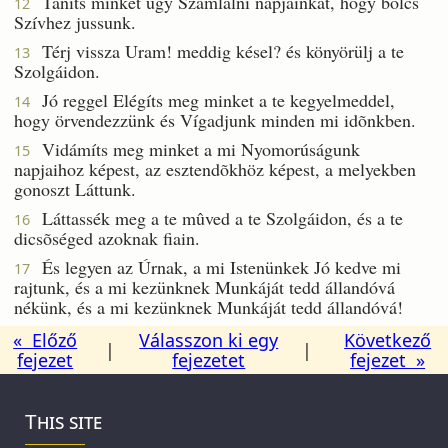
Taníts minket úgy Számlálni napjainkat, hogy bölcs
12
Szívhez jussunk.
Térj vissza Uram! meddig késel? és könyörülj a te
13
Szolgáidon.
Jó reggel Elégíts meg minket a te kegyelmeddel,
14
hogy örvendezzünk és Vígadjunk minden mi idõnkben.
Vidámíts meg minket a mi Nyomorúságunk
15
napjaihoz képest, az esztendõkhöz képest, a melyekben
gonoszt Láttunk.
Láttassék meg a te mûved a te Szolgáidon, és a te
16
dicsõséged azoknak fiain.
És legyen az Úrnak, a mi Istenünkek Jó kedve mi
17
rajtunk, és a mi kezünknek Munkáját tedd állandóvá
nékünk, és a mi kezünknek Munkáját tedd állandóvá!
« Előző
Válasszon ki egy
Következő
|
|
fejezet
fejezetet
fejezet »
This site