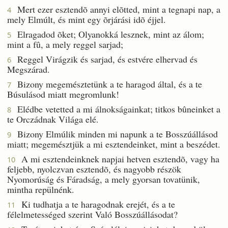
Mert ezer esztendõ annyi elõtted, mint a tegnapi nap, a
4
mely Elmúlt, és mint egy õrjárási idõ éjjel.
Elragadod õket; Olyanokká lesznek, mint az álom;
5
mint a fû, a mely reggel sarjad;
Reggel Virágzik és sarjad, és estvére elhervad és
6
Megszárad.
Bizony megemésztetünk a te haragod által, és a te
7
Búsulásod miatt megromlunk!
Elédbe vetetted a mi álnokságainkat; titkos bûneinket a
8
te Orczádnak Világa elé.
Bizony Elmúlik minden mi napunk a te Bosszúállásod
9
miatt; megemésztjük a mi esztendeinket, mint a beszédet.
A mi esztendeinknek napjai hetven esztendõ, vagy ha
10
feljebb, nyolczvan esztendõ, és nagyobb részök
Nyomorúság és Fáradság, a mely gyorsan tovatünik,
mintha repülnénk.
Ki tudhatja a te haragodnak erejét, és a te
11
félelmetességed szerint Való Bosszúállásodat?