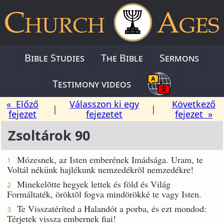
Bible Studies
The Bible
Sermons
Testimony videos
« Előző
Válasszon ki egy
Következő
|
|
fejezet
fejezetet
fejezet »
Zsoltárok 90
Mózesnek, az Isten emberének Imádsága. Uram, te
1
Voltál nékünk hajlékunk nemzedékrõl nemzedékre!
Minekelõtte hegyek lettek és föld és Világ
2
Formáltaték, öröktõl fogva mindörökké te vagy Isten.
Te Visszatéríted a Halandót a porba, és ezt mondod:
3
Térjetek vissza embernek fiai!