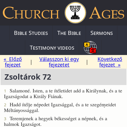
Bible Studies
The Bible
Sermons
Testimony videos
« Előző
Válasszon ki egy
Következő
|
|
fejezet
fejezetet
fejezet »
Zsoltárok 72
Salamoné. Isten, a te ítéletidet add a Királynak, és a te
1
Igazságodat a Király Fiának.
Hadd ítélje népedet Igazsággal, és a te szegényeidet
2
Méltányossággal.
Teremjenek a hegyek békességet a népnek, és a
3
halmok Igazságot.