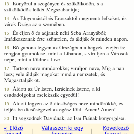
Könyörül a szegényen és szûkölködõn, s a
13
szûkölködõk lelkét Megszabadítja;
Az Elnyomástól és Erõszaktól megmenti lelköket, és
14
vérök Drága az õ szemében.
És éljen õ és adjanak néki Seba Aranyából;
15
Imádkozzanak érte szüntelen, és áldják õt minden napon.
Bõ gabona legyen az Országban a hegyek tetején is;
16
rengjen gyümölcse, mint a Libanon, s viruljon a Városok
népe, mint a földnek füve.
Tartson neve mindörökké; viruljon neve, Míg a nap
17
lesz; vele áldják magokat mind a nemzetek, és
Magasztalják õt.
Áldott az Úr Isten, Izráelnek Istene, a ki
18
csudadolgokat cselekszik egyedül!
Áldott legyen az õ dicsõséges neve mindörökké, és
19
teljék be dicsõségével az egész föld. Ámen! Ámen!
Itt végzõdnek Dávidnak, az Isai Fiának könyörgései.
20
« Előző
Válasszon ki egy
Következő
|
|
fejezet
fejezetet
fejezet »