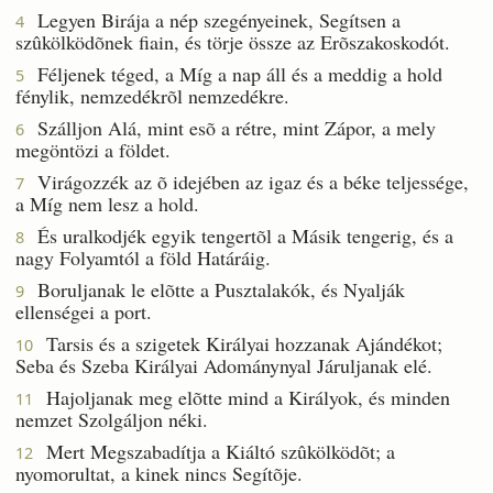
Legyen Birája a nép szegényeinek, Segítsen a
4
szûkölködõnek fiain, és törje össze az Erõszakoskodót.
Féljenek téged, a Míg a nap áll és a meddig a hold
5
fénylik, nemzedékrõl nemzedékre.
Szálljon Alá, mint esõ a rétre, mint Zápor, a mely
6
megöntözi a földet.
Virágozzék az õ idejében az igaz és a béke teljessége,
7
a Míg nem lesz a hold.
És uralkodjék egyik tengertõl a Másik tengerig, és a
8
nagy Folyamtól a föld Határáig.
Boruljanak le elõtte a Pusztalakók, és Nyalják
9
ellenségei a port.
Tarsis és a szigetek Királyai hozzanak Ajándékot;
10
Seba és Szeba Királyai Adománynyal Járuljanak elé.
Hajoljanak meg elõtte mind a Királyok, és minden
11
nemzet Szolgáljon néki.
Mert Megszabadítja a Kiáltó szûkölködõt; a
12
nyomorultat, a kinek nincs Segítõje.