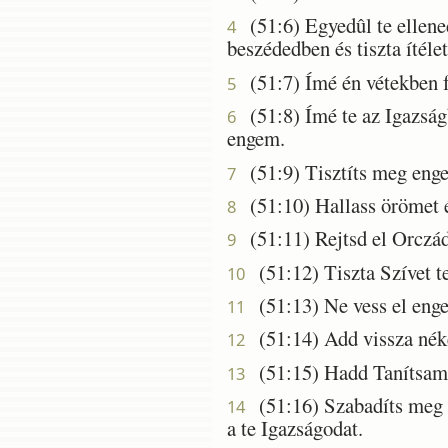
(51:6) Egyedûl te ellened
4
beszédedben és tiszta ítéle
(51:7) Ímé én vétekben 
5
(51:8) Ímé te az Igazság
6
engem.
(51:9) Tisztíts meg engem
7
(51:10) Hallass örömet é
8
(51:11) Rejtsd el Orczáda
9
(51:12) Tiszta Szívet te
10
(51:13) Ne vess el engem
11
(51:14) Add vissza nék
12
(51:15) Hadd Tanítsam a
13
(51:16) Szabadíts meg e
14
a te Igazságodat.