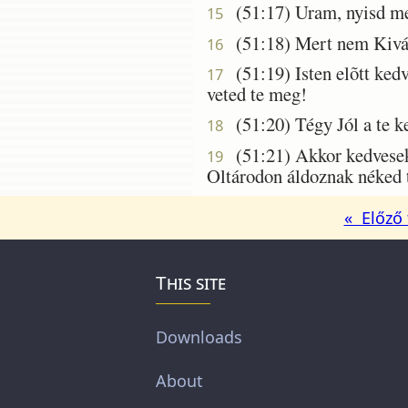
(51:17) Uram, nyisd meg
15
(51:18) Mert nem Kiváns
16
(51:19) Isten elõtt kedv
17
veted te meg!
(51:20) Tégy Jól a te k
18
(51:21) Akkor kedvesek l
19
Oltárodon áldoznak néked 
« Előző 
This site
Downloads
About