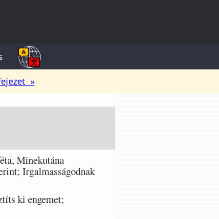
s
fejezet »
éta, Minekutána
zerint; Irgalmasságodnak
títs ki engemet;