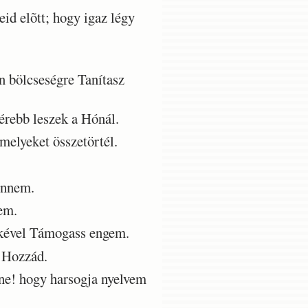
id elõtt; hogy igaz légy
n bölcseségre Tanítasz
érebb leszek a Hónál.
elyeket összetörtél.
ennem.
lem.
lkével Támogass engem.
 Hozzád.
ne! hogy harsogja nyelvem