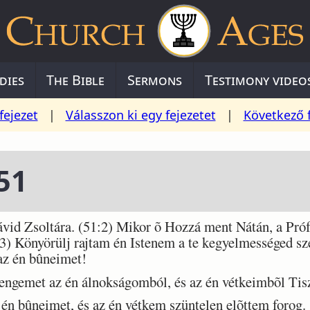
dies
The Bible
Sermons
Testimony video
fejezet
|
Válasszon ki egy fejezetet
|
Következő 
51
d Zsoltára. (51:2) Mikor õ Hozzá ment Nátán, a Próf
:3) Könyörülj rajtam én Istenem a te kegyelmességed s
 az én bûneimet!
ngemet az én álnokságomból, és az én vétkeimbõl Tisz
n bûneimet, és az én vétkem szüntelen elõttem forog.