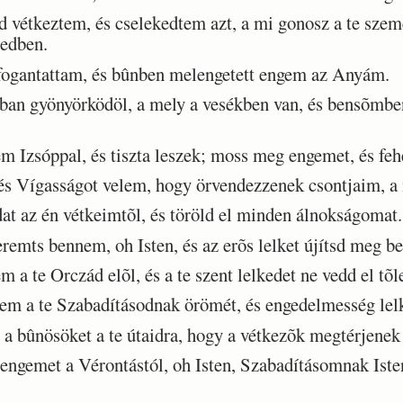
 vétkeztem, és cselekedtem azt, a mi gonosz a te szeme
tedben.
fogantattam, és bûnben melengetett engem az Anyám.
ban gyönyörködöl, a mely a vesékben van, és bensõmbe
 Izsóppal, és tiszta leszek; moss meg engemet, és feh
s Vígasságot velem, hogy örvendezzenek csontjaim, a m
t az én vétkeimtõl, és töröld el minden álnokságomat.
remts bennem, oh Isten, és az erõs lelket újítsd meg b
 a te Orczád elõl, és a te szent lelkedet ne vedd el tõ
em a te Szabadításodnak örömét, és engedelmesség le
 bûnösöket a te útaidra, hogy a vétkezõk megtérjenek
ngemet a Vérontástól, oh Isten, Szabadításomnak Iste