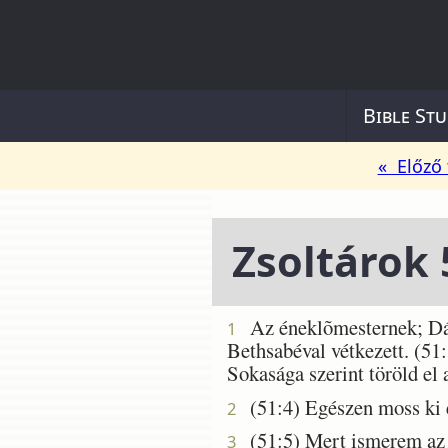
Bible Stu
« Előző 
Zsoltárok 
Az éneklõmesternek; Dávi
1
Bethsabéval vétkezett. (51
Sokasága szerint töröld el
(51:4) Egészen moss ki e
2
(51:5) Mert ismerem az é
3