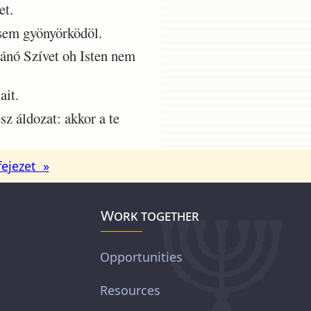
et.
sem gyönyörködöl.
bánó Szívet oh Isten nem
ait.
z áldozat: akkor a te
fejezet »
Work together
Opportunities
Resources