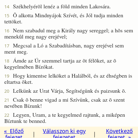
Székhelyérõl lenéz a föld minden Lakosára.
14
Õ alkotta Mindnyájok Szívét, és Jól tudja minden
15
tettöket.
Nem szabadul meg a Király nagy sereggel; a hõs sem
16
menekûl meg nagy erejével;
Megcsal a Ló a Szabadításban, nagy erejével sem
17
ment meg.
Ámde az Úr szemmel tartja az õt félõket, az õ
18
kegyelmében Bízókat.
Hogy kimentse lelköket a Halálból, és az éhségben is
19
eltartsa õket.
Lelkünk az Urat Várja, Segítségünk és paizsunk õ.
20
Csak õ benne vigad a mi Szívünk, csak az õ szent
21
nevében Bízunk!
Legyen, Uram, a te kegyelmed rajtunk, a miképen
22
Bíztunk te benned.
« Előző
Válasszon ki egy
Következő
|
|
fejezet
fejezetet
fejezet »