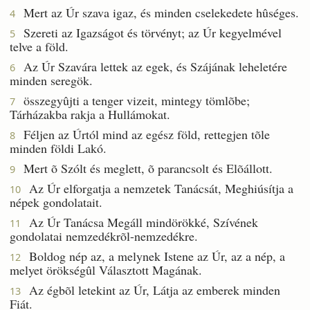
Mert az Úr szava igaz, és minden cselekedete hûséges.
4
Szereti az Igazságot és törvényt; az Úr kegyelmével
5
telve a föld.
Az Úr Szavára lettek az egek, és Szájának leheletére
6
minden seregök.
összegyûjti a tenger vizeit, mintegy tömlõbe;
7
Tárházakba rakja a Hullámokat.
Féljen az Úrtól mind az egész föld, rettegjen tõle
8
minden földi Lakó.
Mert õ Szólt és meglett, õ parancsolt és Elõállott.
9
Az Úr elforgatja a nemzetek Tanácsát, Meghiúsítja a
10
népek gondolatait.
Az Úr Tanácsa Megáll mindörökké, Szívének
11
gondolatai nemzedékrõl-nemzedékre.
Boldog nép az, a melynek Istene az Úr, az a nép, a
12
melyet örökségûl Választott Magának.
Az égbõl letekint az Úr, Látja az emberek minden
13
Fiát.