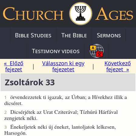
Bible Studies
The Bible
Sermons
Testimony videos
« Előző
Válasszon ki egy
Következő
|
|
fejezet
fejezetet
fejezet »
Zsoltárok 33
örvendezzetek ti igazak, az Úrban; a Hívekhez illik a
1
dicséret.
Dicsérjétek az Urat Cziterával; Tízhúrú Hárfával
2
zengjetek néki.
Énekeljetek néki új éneket, lantoljatok lelkesen,
3
Harsogón.