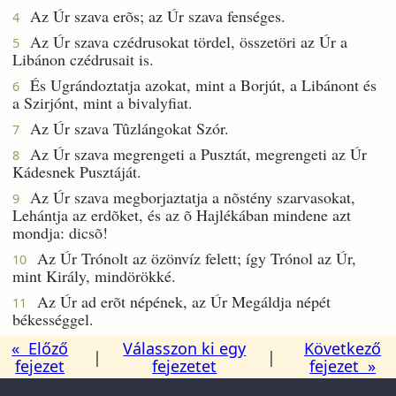
Az Úr szava erõs; az Úr szava fenséges.
4
Az Úr szava czédrusokat tördel, összetöri az Úr a
5
Libánon czédrusait is.
És Ugrándoztatja azokat, mint a Borjút, a Libánont és
6
a Szirjónt, mint a bivalyfiat.
Az Úr szava Tûzlángokat Szór.
7
Az Úr szava megrengeti a Pusztát, megrengeti az Úr
8
Kádesnek Pusztáját.
Az Úr szava megborjaztatja a nõstény szarvasokat,
9
Lehántja az erdõket, és az õ Hajlékában mindene azt
mondja: dicsõ!
Az Úr Trónolt az özönvíz felett; így Trónol az Úr,
10
mint Király, mindörökké.
Az Úr ad erõt népének, az Úr Megáldja népét
11
békességgel.
« Előző
Válasszon ki egy
Következő
|
|
fejezet
fejezetet
fejezet »