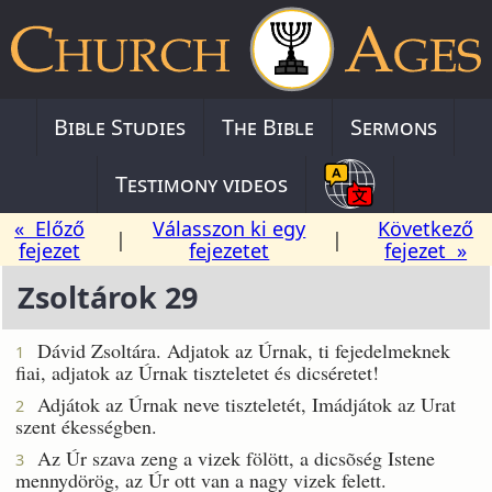
Bible Studies
The Bible
Sermons
Testimony videos
« Előző
Válasszon ki egy
Következő
|
|
fejezet
fejezetet
fejezet »
Zsoltárok 29
Dávid Zsoltára. Adjatok az Úrnak, ti fejedelmeknek
1
fiai, adjatok az Úrnak tiszteletet és dicséretet!
Adjátok az Úrnak neve tiszteletét, Imádjátok az Urat
2
szent ékességben.
Az Úr szava zeng a vizek fölött, a dicsõség Istene
3
mennydörög, az Úr ott van a nagy vizek felett.