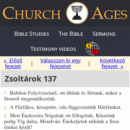
Bible Studies
The Bible
Sermons
Testimony videos
« Előző
Válasszon ki egy
Következő
|
|
fejezet
fejezetet
fejezet »
Zsoltárok 137
Babilon Folyóvizeinél, ott ültünk és Sírtunk, mikor a
1
Sionról megemlékezénk.
A Fûzfákra, közepette, oda függesztettük Hárfáinkat,
2
Mert Énekszóra Nógattak ott Elfogóink, Kínzóink
3
pedig Víg dalra, Mondván: Énekeljetek nékünk a Sion
énekei közûl!