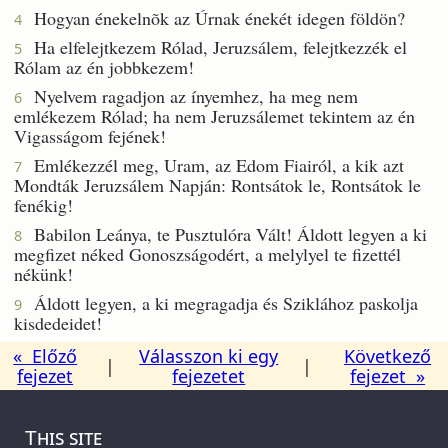
Hogyan énekelnõk az Úrnak énekét idegen földön?
4
Ha elfelejtkezem Rólad, Jeruzsálem, felejtkezzék el
5
Rólam az én jobbkezem!
Nyelvem ragadjon az ínyemhez, ha meg nem
6
emlékezem Rólad; ha nem Jeruzsálemet tekintem az én
Vigasságom fejének!
Emlékezzél meg, Uram, az Edom Fiairól, a kik azt
7
Mondták Jeruzsálem Napján: Rontsátok le, Rontsátok le
fenékig!
Babilon Leánya, te Pusztulóra Vált! Áldott legyen a ki
8
megfizet néked Gonoszságodért, a melylyel te fizettél
nékünk!
Áldott legyen, a ki megragadja és Sziklához paskolja
9
kisdedeidet!
« Előző
Válasszon ki egy
Következő
|
|
fejezet
fejezetet
fejezet »
This site