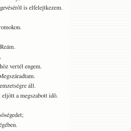
evésérõl is elfelejtkezem.
 romokon.
 Reám.
,
höz vertél engem.
 Megszáradtam.
mzetségre áll.
 eljött a megszabott idõ.
sõségedet;
égében.