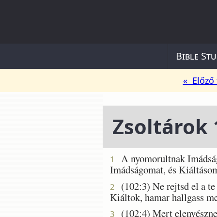
Bible Stu
« Előző 
Zsoltárok 
A nyomorultnak Imádsága,
1
Imádságomat, és Kiáltásom
(102:3) Ne rejtsd el a te
2
Kiáltok, hamar hallgass m
(102:4) Mert elenyésznek 
3