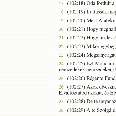
(102:18) Oda fordult a 
17
(102:19) Irattassék meg 
18
(102:20) Mert Alátekinte
19
(102:21) Hogy meghallja 
20
(102:22) Hogy hirdessék
21
(102:23) Mikor egybegy
22
(102:24) Megsanyargatta
23
(102:25) Ezt Mondám: Én
24
nemzedékek nemzedékéig t
(102:26) Régente Fundált
25
(102:27) Azok elvesznek
26
Elváltoztatod azokat, és El
(102:28) De te ugyanaz 
27
(102:29) A te Szolgáidn
28