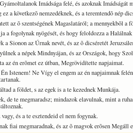
Gyámoltalanok Imádsága felé, és azoknak Imádságát m
ez a következõ nemzedéknek, és a teremtendõ nép dicsé
tt az õ szentségének Magaslatáról; a mennyekbõl a föl
a fogolynak nyögését, és hogy feloldozza a Halálnak f
 a Sionon az Úrnak nevét, és az õ dicséretét Jeruzsál
ûlnek a népek Mindnyájan, és az Országok, hogy Szol
 az én erõmet ez útban, Megrövidítette napjaimat.
 Istenem! Ne Vígy el engem az én napjaimnak felén; 
artanak.
ad a földet, s az egek is a te kezednek Munkája.
, de te megmaradsz; mindazok elavulnak, mint a ruha; 
változnak.
vagy, és a te esztendeid el nem fogynak.
ak fiai megmaradnak, és az õ magvok erõsen Megáll el