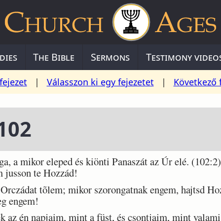
dies
The Bible
Sermons
Testimony video
fejezet
|
Válasszon ki egy fejezetet
|
Következő 
102
 a mikor eleped és kiönti Panaszát az Úr elé. (102:2
 jusson te Hozzád!
 Orczádat tõlem; mikor szorongatnak engem, hajtsd Ho
eg engem!
az én napjaim, mint a füst, és csontjaim, mint valami