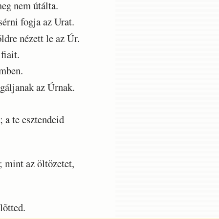
eg nem útálta.
rni fogja az Urat.
dre nézett le az Úr.
iait.
emben.
gáljanak az Úrnak.
a te esztendeid
mint az öltözetet,
õtted.