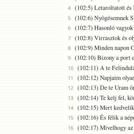
(102:5) Letaroltatott és
4
(102:6) Nyögésemnek Sz
5
(102:7) Hasonló vagyok a
6
(102:8) Virrasztok és ol
7
(102:9) Minden napon Gy
8
(102:10) Bizony a port e
9
(102:11) A te Felindulá
10
(102:12) Napjaim olyan
11
(102:13) De te Uram örö
12
(102:14) Te kelj fel, kön
13
(102:15) Mert kedvelik a
14
(102:16) És félik a népe
15
(102:17) Mivelhogy az Ú
16