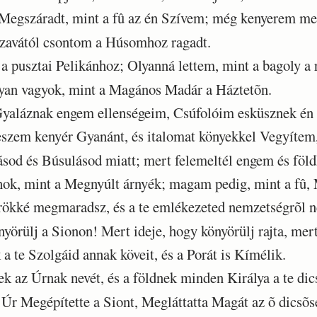
 Megszáradt, mint a fû az én Szívem; még kenyerem meg
avától csontom a Húsomhoz ragadt.
 pusztai Pelikánhoz; Olyanná lettem, mint a bagoly a
yan vagyok, mint a Magános Madár a Háztetõn.
aláznak engem ellenségeim, Csúfolóim esküsznek én
szem kenyér Gyanánt, és italomat könyekkel Vegyítem
sod és Búsulásod miatt; mert felemeltél engem és föld
ok, mint a Megnyúlt árnyék; magam pedig, mint a fû,
kké megmaradsz, és a te emlékezeted nemzetségrõl ne
yörülj a Sionon! Mert ideje, hogy könyörülj rajta, mert
 te Szolgáid annak köveit, és a Porát is Kímélik.
k az Úrnak nevét, és a földnek minden Királya a te dic
r Megépítette a Siont, Megláttatta Magát az õ dicsõs