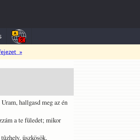
s
fejezet »
) Uram, hallgasd meg az én
zzám a te füledet; mikor
 tûzhely, üszkösök.