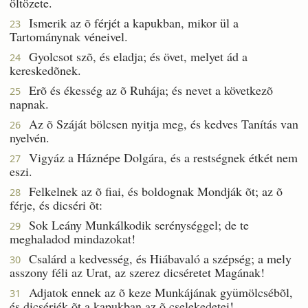
öltözete.
Ismerik az õ férjét a kapukban, mikor ül a
23
Tartománynak véneivel.
Gyolcsot szõ, és eladja; és övet, melyet ád a
24
kereskedõnek.
Erõ és ékesség az õ Ruhája; és nevet a következõ
25
napnak.
Az õ Száját bölcsen nyitja meg, és kedves Tanítás van
26
nyelvén.
Vigyáz a Háznépe Dolgára, és a restségnek étkét nem
27
eszi.
Felkelnek az õ fiai, és boldognak Mondják õt; az õ
28
férje, és dicséri õt:
Sok Leány Munkálkodik serénységgel; de te
29
meghaladod mindazokat!
Csalárd a kedvesség, és Hiábavaló a szépség; a mely
30
asszony féli az Urat, az szerez dicséretet Magának!
Adjatok ennek az õ keze Munkájának gyümölcsébõl,
31
és dicsérjék õt a kapukban az õ cselekedetei!