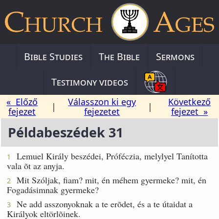
Bible Studies
The Bible
Sermons
Testimony videos
« Előző
Válasszon ki egy
Következő
|
|
fejezet
fejezetet
fejezet »
Példabeszédek 31
Lemuel Király beszédei, Próféczia, melylyel Tanította
1
vala õt az anyja.
Mit Szóljak, fiam? mit, én méhem gyermeke? mit, én
2
Fogadásimnak gyermeke?
Ne add asszonyoknak a te erõdet, és a te útaidat a
3
Királyok eltörlõinek.