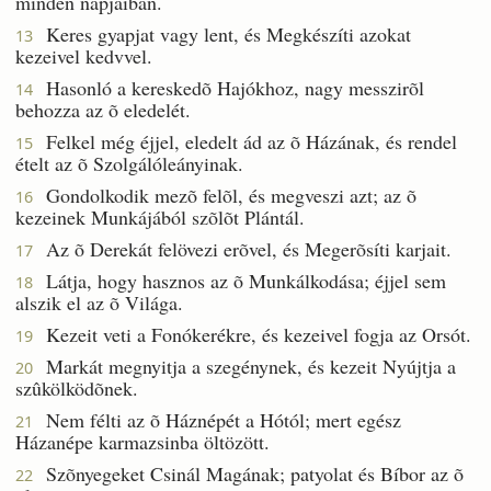
minden napjaiban.
Keres gyapjat vagy lent, és Megkészíti azokat
13
kezeivel kedvvel.
Hasonló a kereskedõ Hajókhoz, nagy messzirõl
14
behozza az õ eledelét.
Felkel még éjjel, eledelt ád az õ Házának, és rendel
15
ételt az õ Szolgálóleányinak.
Gondolkodik mezõ felõl, és megveszi azt; az õ
16
kezeinek Munkájából szõlõt Plántál.
Az õ Derekát felövezi erõvel, és Megerõsíti karjait.
17
Látja, hogy hasznos az õ Munkálkodása; éjjel sem
18
alszik el az õ Világa.
Kezeit veti a Fonókerékre, és kezeivel fogja az Orsót.
19
Markát megnyitja a szegénynek, és kezeit Nyújtja a
20
szûkölködõnek.
Nem félti az õ Háznépét a Hótól; mert egész
21
Házanépe karmazsinba öltözött.
Szõnyegeket Csinál Magának; patyolat és Bíbor az õ
22