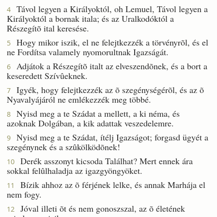
Távol legyen a Királyoktól, oh Lemuel, Távol legyen a
4
Királyoktól a bornak itala; és az Uralkodóktól a
Részegítõ ital keresése.
Hogy mikor iszik, el ne felejtkezzék a törvényrõl, és el
5
ne Fordítsa valamely nyomorultnak Igazságát.
Adjátok a Részegítõ italt az elveszendõnek, és a bort a
6
keseredett Szívûeknek.
Igyék, hogy felejtkezzék az õ szegénységérõl, és az õ
7
Nyavalyájáról ne emlékezzék meg többé.
Nyisd meg a te Szádat a mellett, a ki néma, és
8
azoknak Dolgában, a kik adattak veszedelemre.
Nyisd meg a te Szádat, ítélj Igazságot; forgasd ügyét a
9
szegénynek és a szûkölködõnek!
Derék asszonyt kicsoda Találhat? Mert ennek ára
10
sokkal felûlhaladja az igazgyöngyöket.
Bízik ahhoz az õ férjének lelke, és annak Marhája el
11
nem fogy.
Jóval illeti õt és nem gonoszszal, az õ életének
12