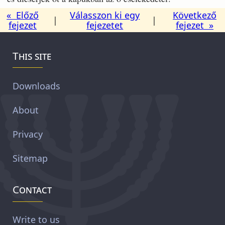
« Előző
Válasszon ki egy
Következő
|
|
fejezet
fejezetet
fejezet »
This site
Downloads
About
Privacy
Sitemap
Contact
Write to us