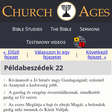
Bible Studies
The Bible
Sermons
Testimony videos
« Előző
Válasszon ki egy
Következő
|
|
fejezet
fejezetet
fejezet »
Példabeszédek 22
Kivánatosb a Jó hirnév nagy Gazdagságnál; ezüstnél
1
és Aranynál a kedvesség jobb.
A gazdag és szegény összetalálkoznak, mindkettõt
2
pedig az Úr szerzi.
Az eszes Meglátja a bajt és elrejti Magát; a bolondok
3
pedig néki mennek és Kárát Vallják.