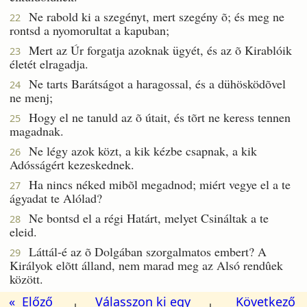
Ne rabold ki a szegényt, mert szegény õ; és meg ne
22
rontsd a nyomorultat a kapuban;
Mert az Úr forgatja azoknak ügyét, és az õ Kirablóik
23
életét elragadja.
Ne tarts Barátságot a haragossal, és a dühösködõvel
24
ne menj;
Hogy el ne tanuld az õ útait, és tõrt ne keress tennen
25
magadnak.
Ne légy azok közt, a kik kézbe csapnak, a kik
26
Adósságért kezeskednek.
Ha nincs néked mibõl megadnod; miért vegye el a te
27
ágyadat te Alólad?
Ne bontsd el a régi Határt, melyet Csináltak a te
28
eleid.
Láttál-é az õ Dolgában szorgalmatos embert? A
29
Királyok elõtt álland, nem marad meg az Alsó rendûek
között.
« Előző
Válasszon ki egy
Következő