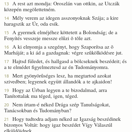
A rest azt mondja: Oroszlán van ottkin, az Utczák
13
közepén megölettetném.
Mély verem az idegen asszonyoknak Szája; a kire
14
haragszik az Úr, oda esik.
A gyermek elméjéhez köttetett a Bolondság; de a
15
Fenyítés vesszeje messze elûzi õ tõle azt.
A ki elnyomja a szegényt, hogy Szaporítsa az õ
16
Marháját; a ki ád a gazdagnak: végre szûkölködésre jut.
Hajtsd füledet, és hallgasd a bölcseknek beszédeit; és
17
a te elmédet figyelmeztesd az én Tudományomra.
Mert gyönyörûséges lesz, ha megtartod azokat
18
szivedben; legyenek együtt állandók a te ajkaidon!
Hogy az Úrban legyen a te bizodalmad, arra
19
Tanítottalak ma téged, igen, téged.
Nem írtam-é néked Drága szép Tanulságokat,
20
Tanácsokban és Tudományban?
Hogy tudtodra adjam néked az Igazság beszédinek
21
bizonyos Voltát: hogy igaz beszédet Vígy Válaszúl
elküldõidnek.