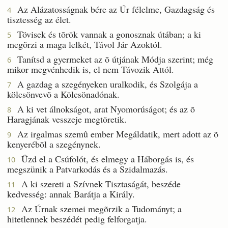
Az Alázatosságnak bére az Úr félelme, Gazdagság és
4
tisztesség az élet.
Tövisek és tõrök vannak a gonosznak útában; a ki
5
megõrzi a maga lelkét, Távol Jár Azoktól.
Tanítsd a gyermeket az õ útjának Módja szerint; még
6
mikor megvénhedik is, el nem Távozik Attól.
A gazdag a szegényeken uralkodik, és Szolgája a
7
kölcsönvevõ a Kölcsönadónak.
A ki vet álnokságot, arat Nyomorúságot; és az õ
8
Haragjának vesszeje megtöretik.
Az irgalmas szemû ember Megáldatik, mert adott az õ
9
kenyerébõl a szegénynek.
Ûzd el a Csúfolót, és elmegy a Háborgás is, és
10
megszünik a Patvarkodás és a Szidalmazás.
A ki szereti a Szívnek Tisztaságát, beszéde
11
kedvesség: annak Barátja a Király.
Az Úrnak szemei megõrzik a Tudományt; a
12
hitetlennek beszédét pedig felforgatja.