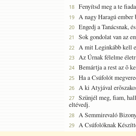
Fenyítsd meg a te fiadat
18
A nagy Haragú ember bün
19
Engedj a Tanácsnak, és v
20
Sok gondolat van az emb
21
A mit Leginkább kell em
22
Az Úrnak félelme életre v
23
Bemártja a rest az õ kez
24
Ha a Csúfolót megvered,
25
A ki Atyjával erõszakos
26
Szünjél meg, fiam, hallg
27
eltévedj.
A Semmirevaló Bizonyság
28
A Csúfolóknak Készíttet
29