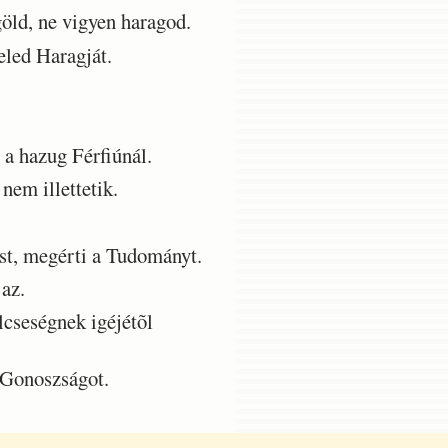
öld, ne vigyen haragod.
led Haragját.
a hazug Férfiúnál.
nem illettetik.
st, megérti a Tudományt.
az.
lcseségnek igéjétõl
 Gonoszságot.