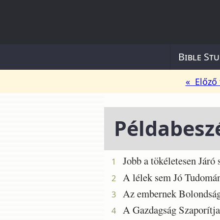
Bible Stu
« Előző 
Példabesz
Jobb a tökéletesen Járó s
1
A lélek sem Jó Tudomány n
2
Az embernek Bolondsága Fo
3
A Gazdagság Szaporítja a 
4