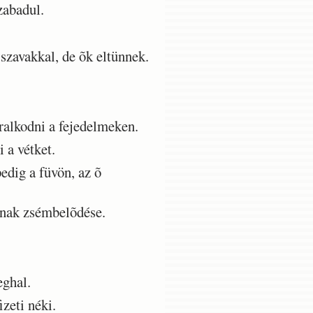
abadul.
szavakkal, de õk eltünnek.
ralkodni a fejedelmeken.
 a vétket.
edig a füvön, az õ
ynak zsémbelõdése.
.
eghal.
zeti néki.