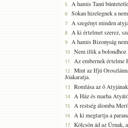
A hamis Tanú büntetetle
5
Sokan hizelegnek a neme
6
A szegényt minden atyjafi
7
A ki értelmet szerez, szer
8
A hamis Bizonyság nem ma
9
Nem illik a bolondhoz a
10
Az embernek értelme Hoss
11
Mint az Ifjú Oroszlánnak
12
Jóakaratja.
Romlása az õ Atyjának a
13
A Ház és marha Atyától 
14
A restség álomba Merít,
15
A ki megtartja a paranc
16
Kölcsön ád az Úrnak, a 
17