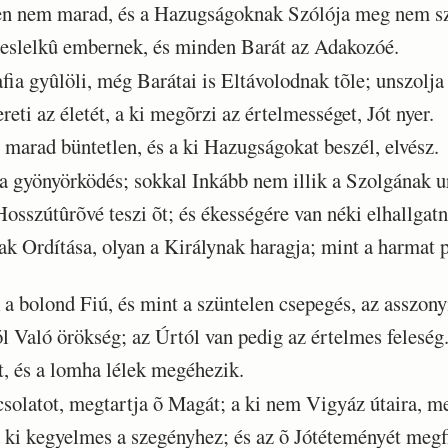
n nem marad, és a Hazugságoknak Szólója meg nem sz
slelkû embernek, és minden Barát az Adakozóé.
a gyûlöli, még Barátai is Eltávolodnak tõle; unszolja 
eti az életét, a ki megõrzi az értelmességet, Jót nyer.
rad büntetlen, és a ki Hazugságokat beszél, elvész.
 gyönyörködés; sokkal Inkább nem illik a Szolgának u
zútûrõvé teszi õt; és ékességére van néki elhallgatni
 Ordítása, olyan a Királynak haragja; mint a harmat p
 bolond Fiú, és mint a szüntelen csepegés, az asszon
Való örökség; az Úrtól van pedig az értelmes feleség
 és a lomha lélek megéhezik.
solatot, megtartja õ Magát; a ki nem Vigyáz útaira, m
ki kegyelmes a szegényhez; és az õ Jótéteményét megfi