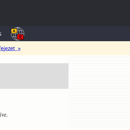
s
fejezet »
íve.