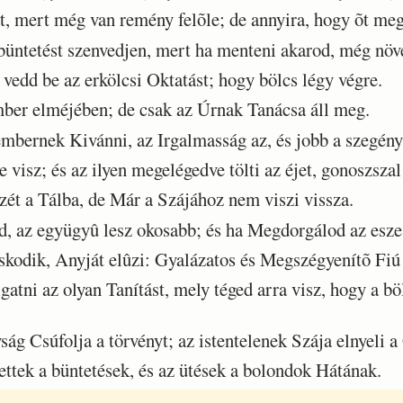
, mert még van remény felõle; de annyira, hogy õt meg
tetést szenvedjen, mert ha menteni akarod, még növe
edd be az erkölcsi Oktatást; hogy bölcs légy végre.
er elméjében; de csak az Úrnak Tanácsa áll meg.
bernek Kivánni, az Irgalmasság az, és jobb a szegény 
isz; és az ilyen megelégedve tölti az éjet, gonoszszal 
ét a Tálba, de Már a Szájához nem viszi vissza.
 az együgyû lesz okosabb; és ha Megdorgálod az esze
kodik, Anyját elûzi: Gyalázatos és Megszégyenítõ Fiú 
atni az olyan Tanítást, mely téged arra visz, hogy a bö
 Csúfolja a törvényt; az istentelenek Szája elnyeli a
tek a büntetések, és az ütések a bolondok Hátának.