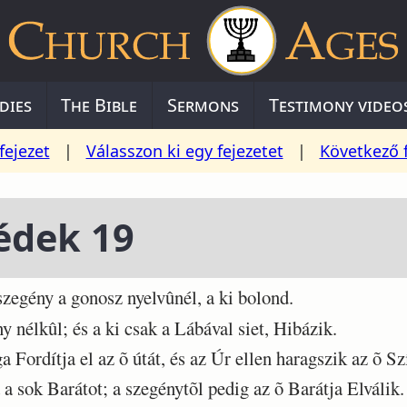
dies
The Bible
Sermons
Testimony video
fejezet
|
Válasszon ki egy fejezetet
|
Következő 
édek 19
zegény a gonosz nyelvûnél, a ki bolond.
élkûl; és a ki csak a Lábával siet, Hibázik.
rdítja el az õ útát, és az Úr ellen haragszik az õ Sz
sok Barátot; a szegénytõl pedig az õ Barátja Elválik.