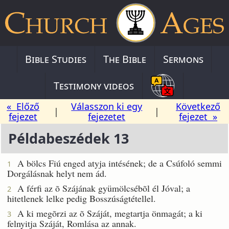
Bible Studies
The Bible
Sermons
Testimony videos
« Előző
Válasszon ki egy
Következő
|
|
fejezet
fejezetet
fejezet »
Példabeszédek 13
A bölcs Fiú enged atyja intésének; de a Csúfoló semmi
1
Dorgálásnak helyt nem ád.
A férfi az õ Szájának gyümölcsébõl él Jóval; a
2
hitetlenek lelke pedig Bosszúságtétellel.
A ki megõrzi az õ Száját, megtartja önmagát; a ki
3
felnyitja Száját, Romlása az annak.