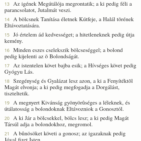
Az igének Megútálója megrontatik; a ki pedig féli a
13
parancsolatot, Jutalmát veszi.
A bölcsnek Tanítása életnek Kútfeje, a Halál tõrének
14
Eltávoztatására.
Jó értelem ád kedvességet; a hitetleneknek pedig útja
15
kemény.
Minden eszes cselekszik bölcseséggel; a bolond
16
pedig kijelenti az õ Bolondságát.
Az istentelen követ bajba esik; a Hívséges követ pedig
17
Gyógyu Lás.
Szegénység és Gyalázat lesz azon, a ki a Fenyítéktõl
18
Magát elvonja; a ki pedig megfogadja a Dorgálást,
tiszteltetik.
A megnyert Kivánság gyönyörûséges a léleknek, és
19
útálatosság a bolondoknak Eltávozniok a Gonosztól.
A ki Jár a bölcsekkel, bölcs lesz; a ki pedig Magát
20
Társúl adja a bolondokhoz, megromol.
A bûnösöket követi a gonosz; az igazaknak pedig
21
Jóval fizet Isten.