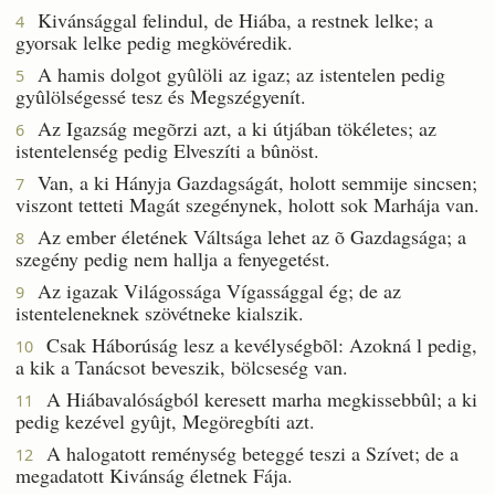
Kivánsággal felindul, de Hiába, a restnek lelke; a
4
gyorsak lelke pedig megkövéredik.
A hamis dolgot gyûlöli az igaz; az istentelen pedig
5
gyûlölségessé tesz és Megszégyenít.
Az Igazság megõrzi azt, a ki útjában tökéletes; az
6
istentelenség pedig Elveszíti a bûnöst.
Van, a ki Hányja Gazdagságát, holott semmije sincsen;
7
viszont tetteti Magát szegénynek, holott sok Marhája van.
Az ember életének Váltsága lehet az õ Gazdagsága; a
8
szegény pedig nem hallja a fenyegetést.
Az igazak Világossága Vígassággal ég; de az
9
istenteleneknek szövétneke kialszik.
Csak Háborúság lesz a kevélységbõl: Azokná l pedig,
10
a kik a Tanácsot beveszik, bölcseség van.
A Hiábavalóságból keresett marha megkissebbûl; a ki
11
pedig kezével gyûjt, Megöregbíti azt.
A halogatott reménység beteggé teszi a Szívet; de a
12
megadatott Kivánság életnek Fája.