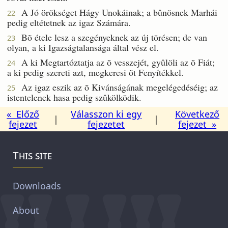
A Jó örökséget Hágy Unokáinak; a bûnösnek Marhái
22
pedig eltétetnek az igaz Számára.
Bõ étele lesz a szegényeknek az új törésen; de van
23
olyan, a ki Igazságtalansága által vész el.
A ki Megtartóztatja az õ vesszejét, gyûlöli az õ Fiát;
24
a ki pedig szereti azt, megkeresi õt Fenyítékkel.
Az igaz eszik az õ Kivánságának megelégedéséig; az
25
istentelenek hasa pedig szûkölködik.
« Előző
Válasszon ki egy
Következő
|
|
fejezet
fejezetet
fejezet »
This site
Downloads
About