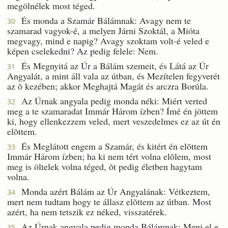
megölnélek most téged.
És monda a Szamár Bálámnak: Avagy nem te
30
szamarad vagyok-é, a melyen Járni Szoktál, a Mióta
megvagy, mind e napig? Avagy szoktam volt-é veled e
képen cselekedni? Az pedig felele: Nem.
És Megnyitá az Úr a Bálám szemeit, és Látá az Úr
31
Angyalát, a mint áll vala az útban, és Mezítelen fegyverét
az õ kezében; akkor Meghajtá Magát és arczra Borúla.
Az Úrnak angyala pedig monda néki: Miért verted
32
meg a te szamaradat Immár Három ízben? Ímé én jöttem
ki, hogy ellenkezzem veled, mert veszedelmes ez az út én
elõttem.
És Meglátott engem a Szamár, és kitért én elõttem
33
Immár Három ízben; ha ki nem tért volna elõlem, most
meg is öltelek volna téged, õt pedig életben hagytam
volna.
Monda azért Bálám az Úr Angyalának: Vétkeztem,
34
mert nem tudtam hogy te állasz elõttem az útban. Most
azért, ha nem tetszik ez néked, visszatérek.
Az Úrnak angyala pedig monda Bálámnak: Menj el e
35