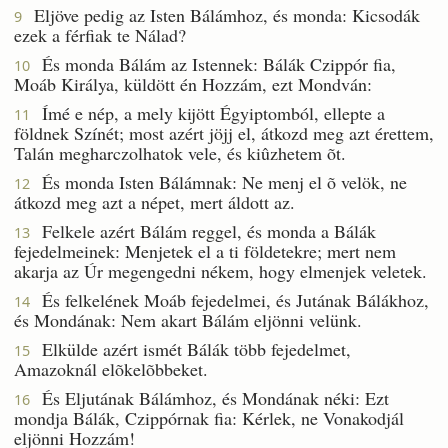
Eljöve pedig az Isten Bálámhoz, és monda: Kicsodák
9
ezek a férfiak te Nálad?
És monda Bálám az Istennek: Bálák Czippór fia,
10
Moáb Királya, küldött én Hozzám, ezt Mondván:
Ímé e nép, a mely kijött Égyiptomból, ellepte a
11
földnek Színét; most azért jöjj el, átkozd meg azt érettem,
Talán megharczolhatok vele, és kiûzhetem õt.
És monda Isten Bálámnak: Ne menj el õ velök, ne
12
átkozd meg azt a népet, mert áldott az.
Felkele azért Bálám reggel, és monda a Bálák
13
fejedelmeinek: Menjetek el a ti földetekre; mert nem
akarja az Úr megengedni nékem, hogy elmenjek veletek.
És felkelének Moáb fejedelmei, és Jutának Bálákhoz,
14
és Mondának: Nem akart Bálám eljönni velünk.
Elkülde azért ismét Bálák több fejedelmet,
15
Amazoknál elõkelõbbeket.
És Eljutának Bálámhoz, és Mondának néki: Ezt
16
mondja Bálák, Czippórnak fia: Kérlek, ne Vonakodjál
eljönni Hozzám!