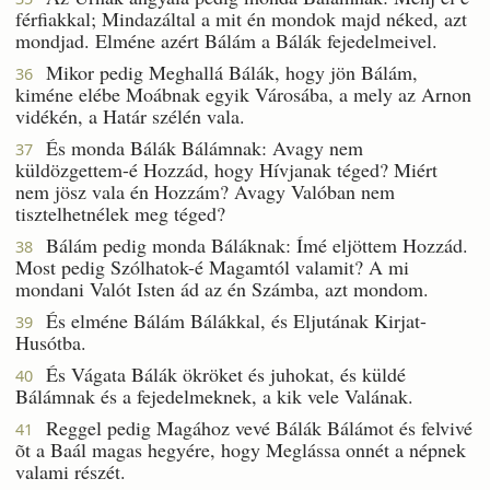
férfiakkal; Mindazáltal a mit én mondok majd néked, azt
mondjad. Elméne azért Bálám a Bálák fejedelmeivel.
Mikor pedig Meghallá Bálák, hogy jön Bálám,
36
kiméne elébe Moábnak egyik Városába, a mely az Arnon
vidékén, a Határ szélén vala.
És monda Bálák Bálámnak: Avagy nem
37
küldözgettem-é Hozzád, hogy Hívjanak téged? Miért
nem jösz vala én Hozzám? Avagy Valóban nem
tisztelhetnélek meg téged?
Bálám pedig monda Báláknak: Ímé eljöttem Hozzád.
38
Most pedig Szólhatok-é Magamtól valamit? A mi
mondani Valót Isten ád az én Számba, azt mondom.
És elméne Bálám Bálákkal, és Eljutának Kirjat-
39
Husótba.
És Vágata Bálák ökröket és juhokat, és küldé
40
Bálámnak és a fejedelmeknek, a kik vele Valának.
Reggel pedig Magához vevé Bálák Bálámot és felvivé
41
õt a Baál magas hegyére, hogy Meglássa onnét a népnek
valami részét.