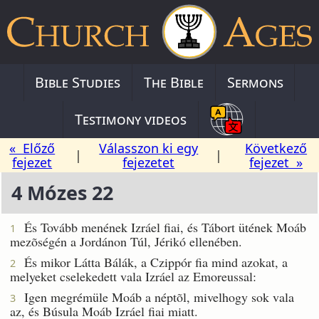
Bible Studies
The Bible
Sermons
Testimony videos
« Előző
Válasszon ki egy
Következő
|
|
fejezet
fejezetet
fejezet »
4 Mózes 22
És Tovább menének Izráel fiai, és Tábort ütének Moáb
1
mezõségén a Jordánon Túl, Jérikó ellenében.
És mikor Látta Bálák, a Czippór fia mind azokat, a
2
melyeket cselekedett vala Izráel az Emoreussal:
Igen megrémüle Moáb a néptõl, mivelhogy sok vala
3
az, és Búsula Moáb Izráel fiai miatt.