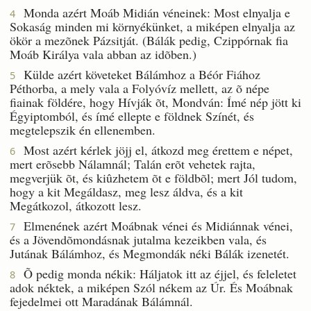
Monda azért Moáb Midián véneinek: Most elnyalja e
4
Sokaság minden mi környékünket, a miképen elnyalja az
ökör a mezõnek Pázsitját. (Bálák pedig, Czippórnak fia
Moáb Királya vala abban az idõben.)
Külde azért követeket Bálámhoz a Béór Fiához
5
Péthorba, a mely vala a Folyóvíz mellett, az õ népe
fiainak földére, hogy Hívják õt, Mondván: Ímé nép jött ki
Égyiptomból, és ímé ellepte e földnek Színét, és
megtelepszik én ellenemben.
Most azért kérlek jöjj el, átkozd meg érettem e népet,
6
mert erõsebb Nálamnál; Talán erõt vehetek rajta,
megverjük õt, és kiûzhetem õt e földbõl; mert Jól tudom,
hogy a kit Megáldasz, meg lesz áldva, és a kit
Megátkozol, átkozott lesz.
Elmenének azért Moábnak vénei és Midiánnak vénei,
7
és a Jövendõmondásnak jutalma kezeikben vala, és
Jutának Bálámhoz, és Megmondák néki Bálák izenetét.
Õ pedig monda nékik: Háljatok itt az éjjel, és feleletet
8
adok néktek, a miképen Szól nékem az Úr. És Moábnak
fejedelmei ott Maradának Bálámnál.