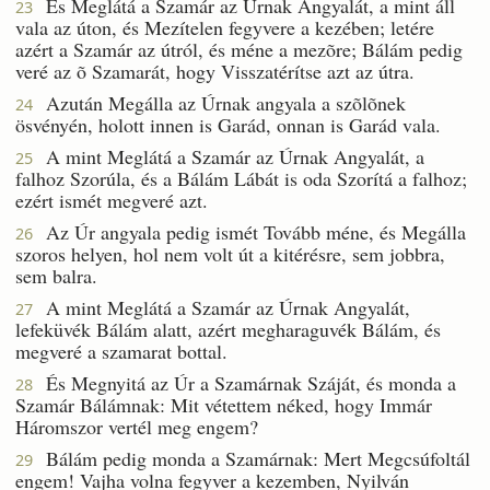
És Meglátá a Szamár az Úrnak Angyalát, a mint áll
23
vala az úton, és Mezítelen fegyvere a kezében; letére
azért a Szamár az útról, és méne a mezõre; Bálám pedig
veré az õ Szamarát, hogy Visszatérítse azt az útra.
Azután Megálla az Úrnak angyala a szõlõnek
24
ösvényén, holott innen is Garád, onnan is Garád vala.
A mint Meglátá a Szamár az Úrnak Angyalát, a
25
falhoz Szorúla, és a Bálám Lábát is oda Szorítá a falhoz;
ezért ismét megveré azt.
Az Úr angyala pedig ismét Tovább méne, és Megálla
26
szoros helyen, hol nem volt út a kitérésre, sem jobbra,
sem balra.
A mint Meglátá a Szamár az Úrnak Angyalát,
27
lefeküvék Bálám alatt, azért megharaguvék Bálám, és
megveré a szamarat bottal.
És Megnyitá az Úr a Szamárnak Száját, és monda a
28
Szamár Bálámnak: Mit vétettem néked, hogy Immár
Háromszor vertél meg engem?
Bálám pedig monda a Szamárnak: Mert Megcsúfoltál
29
engem! Vajha volna fegyver a kezemben, Nyilván