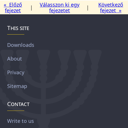
« Előző
Válasszon ki egy
Következő
|
|
fejezet
fejezetet
fejezet »
This site
Downloads
About
Privacy
Sitemap
Contact
Write to us